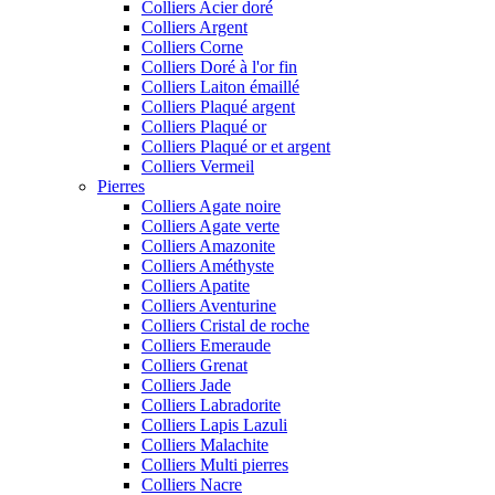
Colliers Acier doré
Colliers Argent
Colliers Corne
Colliers Doré à l'or fin
Colliers Laiton émaillé
Colliers Plaqué argent
Colliers Plaqué or
Colliers Plaqué or et argent
Colliers Vermeil
Pierres
Colliers Agate noire
Colliers Agate verte
Colliers Amazonite
Colliers Améthyste
Colliers Apatite
Colliers Aventurine
Colliers Cristal de roche
Colliers Emeraude
Colliers Grenat
Colliers Jade
Colliers Labradorite
Colliers Lapis Lazuli
Colliers Malachite
Colliers Multi pierres
Colliers Nacre