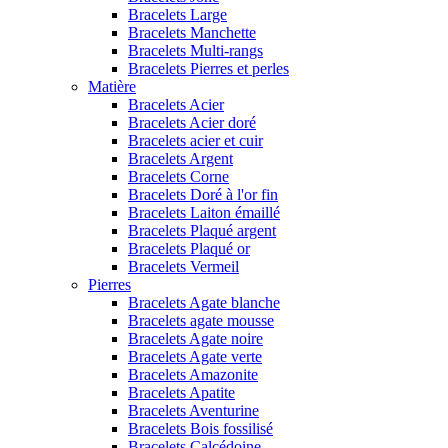
Bracelets Large
Bracelets Manchette
Bracelets Multi-rangs
Bracelets Pierres et perles
Matière
Bracelets Acier
Bracelets Acier doré
Bracelets acier et cuir
Bracelets Argent
Bracelets Corne
Bracelets Doré à l'or fin
Bracelets Laiton émaillé
Bracelets Plaqué argent
Bracelets Plaqué or
Bracelets Vermeil
Pierres
Bracelets Agate blanche
Bracelets agate mousse
Bracelets Agate noire
Bracelets Agate verte
Bracelets Amazonite
Bracelets Apatite
Bracelets Aventurine
Bracelets Bois fossilisé
Bracelets Calcédoine