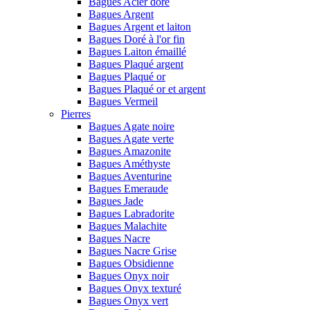
Bagues Acier doré
Bagues Argent
Bagues Argent et laiton
Bagues Doré à l'or fin
Bagues Laiton émaillé
Bagues Plaqué argent
Bagues Plaqué or
Bagues Plaqué or et argent
Bagues Vermeil
Pierres
Bagues Agate noire
Bagues Agate verte
Bagues Amazonite
Bagues Améthyste
Bagues Aventurine
Bagues Emeraude
Bagues Jade
Bagues Labradorite
Bagues Malachite
Bagues Nacre
Bagues Nacre Grise
Bagues Obsidienne
Bagues Onyx noir
Bagues Onyx texturé
Bagues Onyx vert