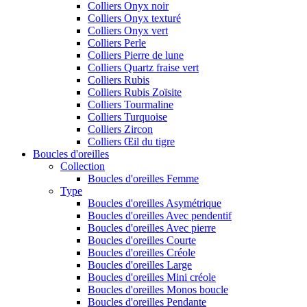
Colliers Onyx noir
Colliers Onyx texturé
Colliers Onyx vert
Colliers Perle
Colliers Pierre de lune
Colliers Quartz fraise vert
Colliers Rubis
Colliers Rubis Zoïsite
Colliers Tourmaline
Colliers Turquoise
Colliers Zircon
Colliers Œil du tigre
Boucles d'oreilles
Collection
Boucles d'oreilles Femme
Type
Boucles d'oreilles Asymétrique
Boucles d'oreilles Avec pendentif
Boucles d'oreilles Avec pierre
Boucles d'oreilles Courte
Boucles d'oreilles Créole
Boucles d'oreilles Large
Boucles d'oreilles Mini créole
Boucles d'oreilles Monos boucle
Boucles d'oreilles Pendante