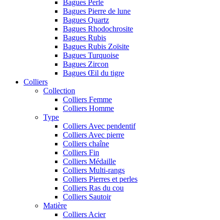
Bagues Perle
Bagues Pierre de lune
Bagues Quartz
Bagues Rhodochrosite
Bagues Rubis
Bagues Rubis Zoïsite
Bagues Turquoise
Bagues Zircon
Bagues Œil du tigre
Colliers
Collection
Colliers Femme
Colliers Homme
Type
Colliers Avec pendentif
Colliers Avec pierre
Colliers chaîne
Colliers Fin
Colliers Médaille
Colliers Multi-rangs
Colliers Pierres et perles
Colliers Ras du cou
Colliers Sautoir
Matière
Colliers Acier