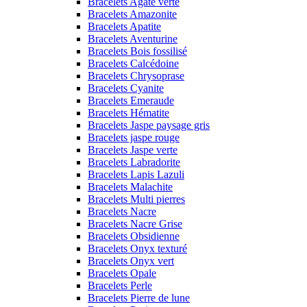
Bracelets Agate verte
Bracelets Amazonite
Bracelets Apatite
Bracelets Aventurine
Bracelets Bois fossilisé
Bracelets Calcédoine
Bracelets Chrysoprase
Bracelets Cyanite
Bracelets Emeraude
Bracelets Hématite
Bracelets Jaspe paysage gris
Bracelets jaspe rouge
Bracelets Jaspe verte
Bracelets Labradorite
Bracelets Lapis Lazuli
Bracelets Malachite
Bracelets Multi pierres
Bracelets Nacre
Bracelets Nacre Grise
Bracelets Obsidienne
Bracelets Onyx texturé
Bracelets Onyx vert
Bracelets Opale
Bracelets Perle
Bracelets Pierre de lune