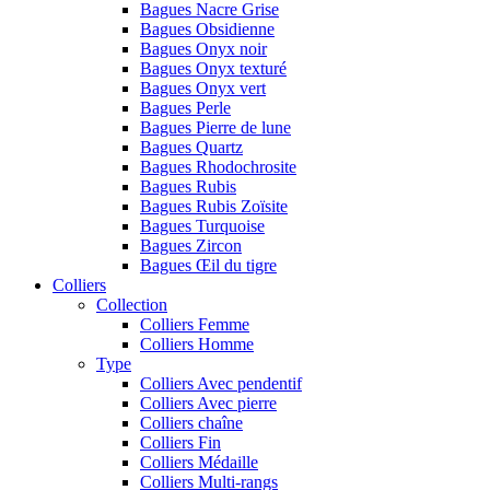
Bagues Nacre Grise
Bagues Obsidienne
Bagues Onyx noir
Bagues Onyx texturé
Bagues Onyx vert
Bagues Perle
Bagues Pierre de lune
Bagues Quartz
Bagues Rhodochrosite
Bagues Rubis
Bagues Rubis Zoïsite
Bagues Turquoise
Bagues Zircon
Bagues Œil du tigre
Colliers
Collection
Colliers Femme
Colliers Homme
Type
Colliers Avec pendentif
Colliers Avec pierre
Colliers chaîne
Colliers Fin
Colliers Médaille
Colliers Multi-rangs