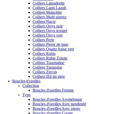
Colliers Labradorite
Colliers Lapis Lazuli
Colliers Malachite
Colliers Multi pierres
Colliers Nacre
Colliers Onyx noir
Colliers Onyx texturé
Colliers Onyx vert
Colliers Perle
Colliers Pierre de lune
Colliers Quartz fraise vert
Colliers Rubis
Colliers Rubis Zoïsite
Colliers Tourmaline
Colliers Turquoise
Colliers Zircon
Colliers Œil du tigre
Boucles d'oreilles
Collection
Boucles d'oreilles Femme
Type
Boucles d'oreilles Asymétrique
Boucles d'oreilles Avec pendentif
Boucles d'oreilles Avec pierre
Boucles d'oreilles Courte