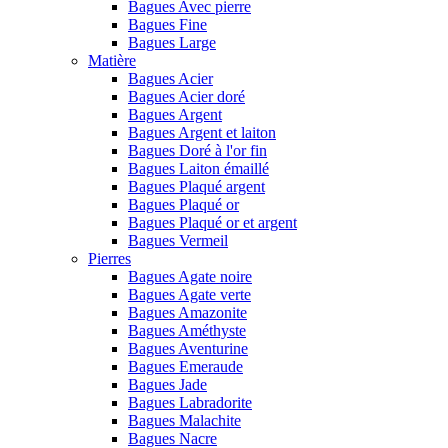
Bagues Avec pierre
Bagues Fine
Bagues Large
Matière
Bagues Acier
Bagues Acier doré
Bagues Argent
Bagues Argent et laiton
Bagues Doré à l'or fin
Bagues Laiton émaillé
Bagues Plaqué argent
Bagues Plaqué or
Bagues Plaqué or et argent
Bagues Vermeil
Pierres
Bagues Agate noire
Bagues Agate verte
Bagues Amazonite
Bagues Améthyste
Bagues Aventurine
Bagues Emeraude
Bagues Jade
Bagues Labradorite
Bagues Malachite
Bagues Nacre