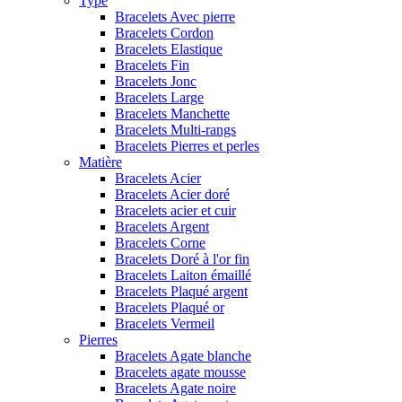
Type
Bracelets Avec pierre
Bracelets Cordon
Bracelets Elastique
Bracelets Fin
Bracelets Jonc
Bracelets Large
Bracelets Manchette
Bracelets Multi-rangs
Bracelets Pierres et perles
Matière
Bracelets Acier
Bracelets Acier doré
Bracelets acier et cuir
Bracelets Argent
Bracelets Corne
Bracelets Doré à l'or fin
Bracelets Laiton émaillé
Bracelets Plaqué argent
Bracelets Plaqué or
Bracelets Vermeil
Pierres
Bracelets Agate blanche
Bracelets agate mousse
Bracelets Agate noire