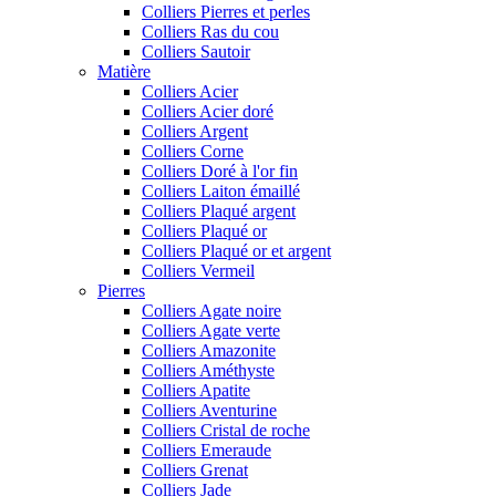
Colliers Pierres et perles
Colliers Ras du cou
Colliers Sautoir
Matière
Colliers Acier
Colliers Acier doré
Colliers Argent
Colliers Corne
Colliers Doré à l'or fin
Colliers Laiton émaillé
Colliers Plaqué argent
Colliers Plaqué or
Colliers Plaqué or et argent
Colliers Vermeil
Pierres
Colliers Agate noire
Colliers Agate verte
Colliers Amazonite
Colliers Améthyste
Colliers Apatite
Colliers Aventurine
Colliers Cristal de roche
Colliers Emeraude
Colliers Grenat
Colliers Jade