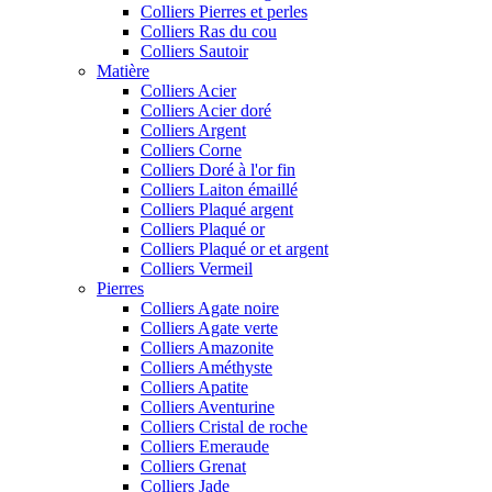
Colliers Pierres et perles
Colliers Ras du cou
Colliers Sautoir
Matière
Colliers Acier
Colliers Acier doré
Colliers Argent
Colliers Corne
Colliers Doré à l'or fin
Colliers Laiton émaillé
Colliers Plaqué argent
Colliers Plaqué or
Colliers Plaqué or et argent
Colliers Vermeil
Pierres
Colliers Agate noire
Colliers Agate verte
Colliers Amazonite
Colliers Améthyste
Colliers Apatite
Colliers Aventurine
Colliers Cristal de roche
Colliers Emeraude
Colliers Grenat
Colliers Jade