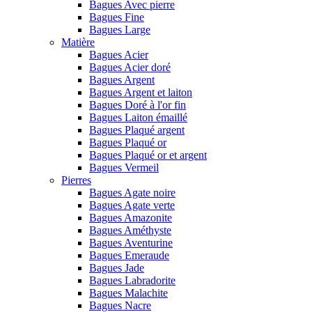
Bagues Avec pierre
Bagues Fine
Bagues Large
Matière
Bagues Acier
Bagues Acier doré
Bagues Argent
Bagues Argent et laiton
Bagues Doré à l'or fin
Bagues Laiton émaillé
Bagues Plaqué argent
Bagues Plaqué or
Bagues Plaqué or et argent
Bagues Vermeil
Pierres
Bagues Agate noire
Bagues Agate verte
Bagues Amazonite
Bagues Améthyste
Bagues Aventurine
Bagues Emeraude
Bagues Jade
Bagues Labradorite
Bagues Malachite
Bagues Nacre