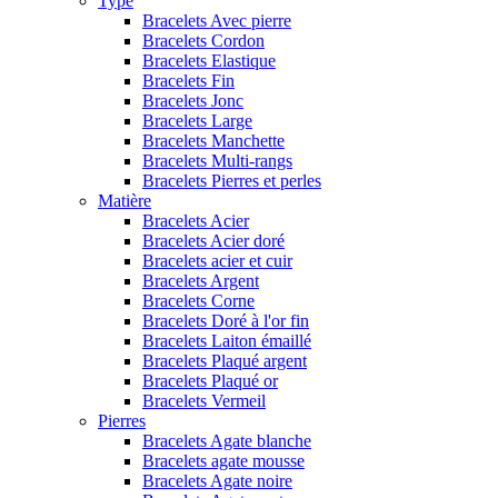
Type
Bracelets Avec pierre
Bracelets Cordon
Bracelets Elastique
Bracelets Fin
Bracelets Jonc
Bracelets Large
Bracelets Manchette
Bracelets Multi-rangs
Bracelets Pierres et perles
Matière
Bracelets Acier
Bracelets Acier doré
Bracelets acier et cuir
Bracelets Argent
Bracelets Corne
Bracelets Doré à l'or fin
Bracelets Laiton émaillé
Bracelets Plaqué argent
Bracelets Plaqué or
Bracelets Vermeil
Pierres
Bracelets Agate blanche
Bracelets agate mousse
Bracelets Agate noire