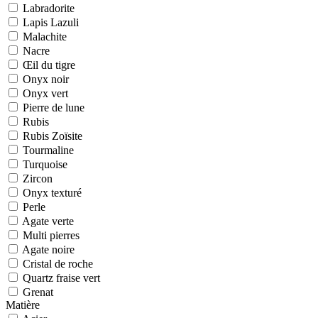
Labradorite
Lapis Lazuli
Malachite
Nacre
Œil du tigre
Onyx noir
Onyx vert
Pierre de lune
Rubis
Rubis Zoïsite
Tourmaline
Turquoise
Zircon
Onyx texturé
Perle
Agate verte
Multi pierres
Agate noire
Cristal de roche
Quartz fraise vert
Grenat
Matière