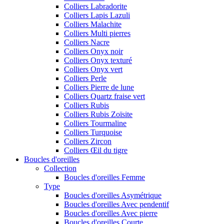
Colliers Labradorite
Colliers Lapis Lazuli
Colliers Malachite
Colliers Multi pierres
Colliers Nacre
Colliers Onyx noir
Colliers Onyx texturé
Colliers Onyx vert
Colliers Perle
Colliers Pierre de lune
Colliers Quartz fraise vert
Colliers Rubis
Colliers Rubis Zoïsite
Colliers Tourmaline
Colliers Turquoise
Colliers Zircon
Colliers Œil du tigre
Boucles d'oreilles
Collection
Boucles d'oreilles Femme
Type
Boucles d'oreilles Asymétrique
Boucles d'oreilles Avec pendentif
Boucles d'oreilles Avec pierre
Boucles d'oreilles Courte