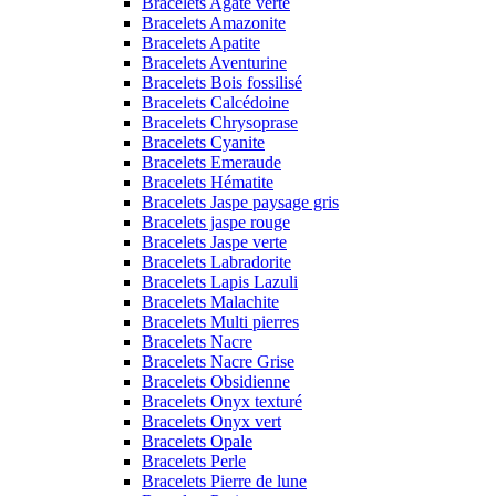
Bracelets Agate verte
Bracelets Amazonite
Bracelets Apatite
Bracelets Aventurine
Bracelets Bois fossilisé
Bracelets Calcédoine
Bracelets Chrysoprase
Bracelets Cyanite
Bracelets Emeraude
Bracelets Hématite
Bracelets Jaspe paysage gris
Bracelets jaspe rouge
Bracelets Jaspe verte
Bracelets Labradorite
Bracelets Lapis Lazuli
Bracelets Malachite
Bracelets Multi pierres
Bracelets Nacre
Bracelets Nacre Grise
Bracelets Obsidienne
Bracelets Onyx texturé
Bracelets Onyx vert
Bracelets Opale
Bracelets Perle
Bracelets Pierre de lune