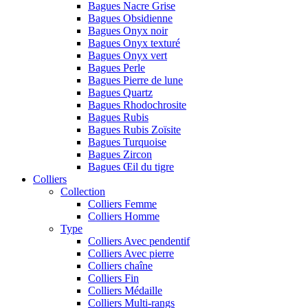
Bagues Nacre Grise
Bagues Obsidienne
Bagues Onyx noir
Bagues Onyx texturé
Bagues Onyx vert
Bagues Perle
Bagues Pierre de lune
Bagues Quartz
Bagues Rhodochrosite
Bagues Rubis
Bagues Rubis Zoïsite
Bagues Turquoise
Bagues Zircon
Bagues Œil du tigre
Colliers
Collection
Colliers Femme
Colliers Homme
Type
Colliers Avec pendentif
Colliers Avec pierre
Colliers chaîne
Colliers Fin
Colliers Médaille
Colliers Multi-rangs