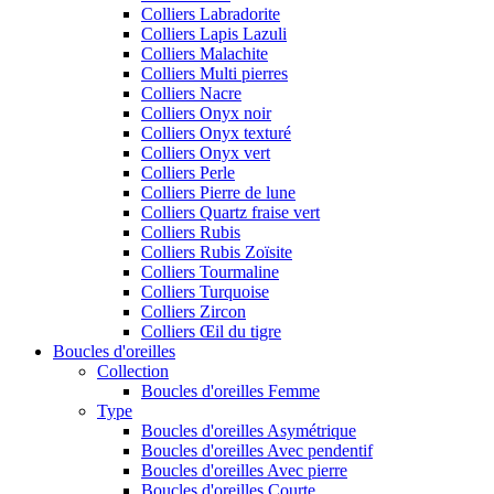
Colliers Labradorite
Colliers Lapis Lazuli
Colliers Malachite
Colliers Multi pierres
Colliers Nacre
Colliers Onyx noir
Colliers Onyx texturé
Colliers Onyx vert
Colliers Perle
Colliers Pierre de lune
Colliers Quartz fraise vert
Colliers Rubis
Colliers Rubis Zoïsite
Colliers Tourmaline
Colliers Turquoise
Colliers Zircon
Colliers Œil du tigre
Boucles d'oreilles
Collection
Boucles d'oreilles Femme
Type
Boucles d'oreilles Asymétrique
Boucles d'oreilles Avec pendentif
Boucles d'oreilles Avec pierre
Boucles d'oreilles Courte