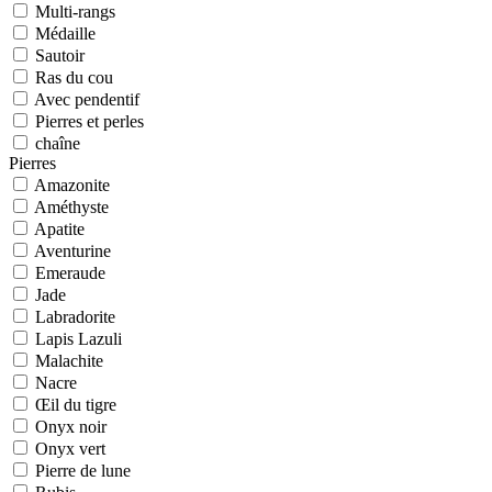
Multi-rangs
Médaille
Sautoir
Ras du cou
Avec pendentif
Pierres et perles
chaîne
Pierres
Amazonite
Améthyste
Apatite
Aventurine
Emeraude
Jade
Labradorite
Lapis Lazuli
Malachite
Nacre
Œil du tigre
Onyx noir
Onyx vert
Pierre de lune