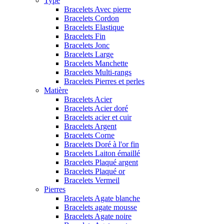
Type
Bracelets Avec pierre
Bracelets Cordon
Bracelets Elastique
Bracelets Fin
Bracelets Jonc
Bracelets Large
Bracelets Manchette
Bracelets Multi-rangs
Bracelets Pierres et perles
Matière
Bracelets Acier
Bracelets Acier doré
Bracelets acier et cuir
Bracelets Argent
Bracelets Corne
Bracelets Doré à l'or fin
Bracelets Laiton émaillé
Bracelets Plaqué argent
Bracelets Plaqué or
Bracelets Vermeil
Pierres
Bracelets Agate blanche
Bracelets agate mousse
Bracelets Agate noire