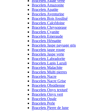
Bracelets Agate verte
Bracelets Amazonite
Bracelets Apatite
Bracelets Aventurine
Bracelets Bois fossilisé
Bracelets Calcédoine
Bracelets Chrysoprase
Bracelets Cyanite
Bracelets Emeraude
Bracelets Hématite
Bracelets Jaspe paysage gris
Bracelets jaspe rouge
Bracelets Jaspe verte
Bracelets Labradorite
Bracelets Lapis Lazuli
Bracelets Malachite
Bracelets Multi pierres
Bracelets Nacre
Bracelets Nacre Grise
Bracelets Obsidienne
Bracelets Onyx texturé
Bracelets Onyx vert
Bracelets Opale
Bracelets Perle
Bracelets Pierre de lune