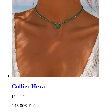
Collier Hexa
Hanka ïn
145,00
€ TTC