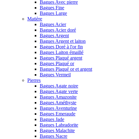
Bagues Avec pierre
Bagues Fine
Bagues Large
Matière
Bagues Acier
Bagues Acier doré
Bagues Argent
Bagues Argent et laiton
Bagues Doré à l'or fin
Bagues Laiton émaillé
Bagues Plaqué argent
Bagues Plaqué or
Bagues Plaqué or et argent
Bagues Vermeil
Pierres
Bagues Agate noire
Bagues Agate verte
Bagues Amazonite
Bagues Améthyste
Bagues Aventurine
Bagues Emeraude
Bagues Jade
Bagues Labradorite
Bagues Malachite
Bagues Nacre