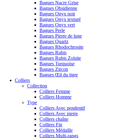
Bagues Nacre Grise
Bagues Obsidienne
Bagues Onyx noir
Bagues Onyx texturé
Bagues Onyx vert
Bagues Perle
Bagues Pierre de lune
Bagues Quartz
Bagues Rhodochrosite
Bagues Rubis
Bagues Rubis Zoïsite
Bagues Turquoise
Bagues Zircon
Bagues Œil du tigre
Colliers
Collection
Colliers Femme
Colliers Homme
Type
Colliers Avec pendentif
Colliers Avec pierre
Colliers chaîne
Colliers Fin
Colliers Médaille
Colliers Multi-rangs