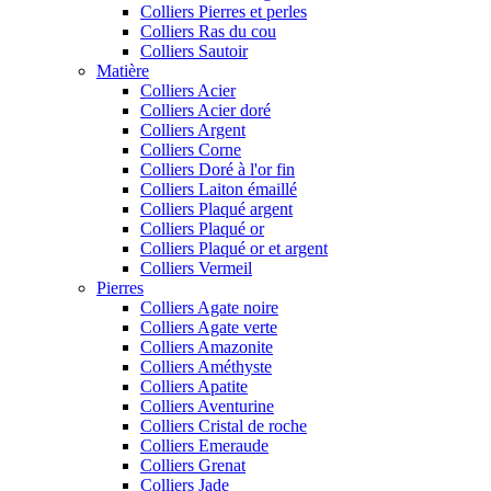
Colliers Pierres et perles
Colliers Ras du cou
Colliers Sautoir
Matière
Colliers Acier
Colliers Acier doré
Colliers Argent
Colliers Corne
Colliers Doré à l'or fin
Colliers Laiton émaillé
Colliers Plaqué argent
Colliers Plaqué or
Colliers Plaqué or et argent
Colliers Vermeil
Pierres
Colliers Agate noire
Colliers Agate verte
Colliers Amazonite
Colliers Améthyste
Colliers Apatite
Colliers Aventurine
Colliers Cristal de roche
Colliers Emeraude
Colliers Grenat
Colliers Jade