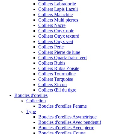
Colliers Labradorite
Colliers Lapis Lazuli
Colliers Malachite
Colliers Multi pierres
Colliers Nacre
Colliers Onyx noir
Colliers Onyx texturé
Colliers Onyx vert
Colliers Perle
Colliers Pierre de lune
Colliers Quartz fraise vert
Colliers Rubis
Colliers Rubis Zoïsite
Colliers Tourmaline
Colliers Turquoise
Colliers Zircon
Colliers Œil du tigre
Boucles d'oreilles
Collection
Boucles d'oreilles Femme
Type
Boucles d'oreilles Asymétrique
Boucles d'oreilles Avec pendentif
Boucles d'oreilles Avec pierre
Boucles d'oreilles Courte