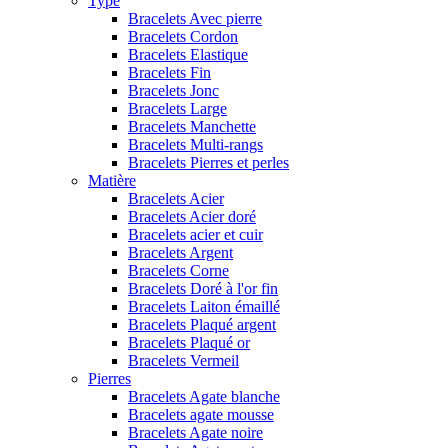
Type
Bracelets Avec pierre
Bracelets Cordon
Bracelets Elastique
Bracelets Fin
Bracelets Jonc
Bracelets Large
Bracelets Manchette
Bracelets Multi-rangs
Bracelets Pierres et perles
Matière
Bracelets Acier
Bracelets Acier doré
Bracelets acier et cuir
Bracelets Argent
Bracelets Corne
Bracelets Doré à l'or fin
Bracelets Laiton émaillé
Bracelets Plaqué argent
Bracelets Plaqué or
Bracelets Vermeil
Pierres
Bracelets Agate blanche
Bracelets agate mousse
Bracelets Agate noire