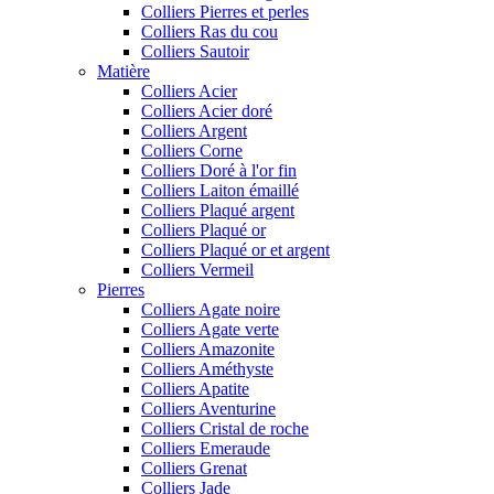
Colliers Pierres et perles
Colliers Ras du cou
Colliers Sautoir
Matière
Colliers Acier
Colliers Acier doré
Colliers Argent
Colliers Corne
Colliers Doré à l'or fin
Colliers Laiton émaillé
Colliers Plaqué argent
Colliers Plaqué or
Colliers Plaqué or et argent
Colliers Vermeil
Pierres
Colliers Agate noire
Colliers Agate verte
Colliers Amazonite
Colliers Améthyste
Colliers Apatite
Colliers Aventurine
Colliers Cristal de roche
Colliers Emeraude
Colliers Grenat
Colliers Jade