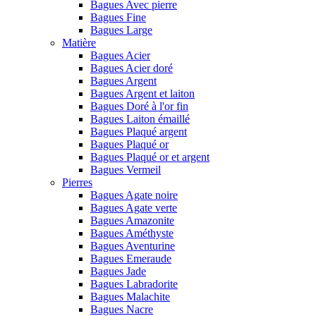
Bagues Avec pierre
Bagues Fine
Bagues Large
Matière
Bagues Acier
Bagues Acier doré
Bagues Argent
Bagues Argent et laiton
Bagues Doré à l'or fin
Bagues Laiton émaillé
Bagues Plaqué argent
Bagues Plaqué or
Bagues Plaqué or et argent
Bagues Vermeil
Pierres
Bagues Agate noire
Bagues Agate verte
Bagues Amazonite
Bagues Améthyste
Bagues Aventurine
Bagues Emeraude
Bagues Jade
Bagues Labradorite
Bagues Malachite
Bagues Nacre