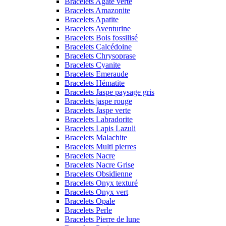
Bracelets Agate verte
Bracelets Amazonite
Bracelets Apatite
Bracelets Aventurine
Bracelets Bois fossilisé
Bracelets Calcédoine
Bracelets Chrysoprase
Bracelets Cyanite
Bracelets Emeraude
Bracelets Hématite
Bracelets Jaspe paysage gris
Bracelets jaspe rouge
Bracelets Jaspe verte
Bracelets Labradorite
Bracelets Lapis Lazuli
Bracelets Malachite
Bracelets Multi pierres
Bracelets Nacre
Bracelets Nacre Grise
Bracelets Obsidienne
Bracelets Onyx texturé
Bracelets Onyx vert
Bracelets Opale
Bracelets Perle
Bracelets Pierre de lune