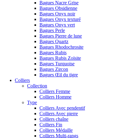
Bagues Nacre Grise
Bagues Obsidienne
Bagues Onyx noir
Bagues Onyx texturé
Bagues Onyx vert
Bagues Perle
Bagues Pierre de lune
Bagues Quartz
Bagues Rhodochrosite
Bagues Rubis
Bagues Rubis Zoïsite
Bagues Turquoise
Bagues Zircon
Bagues Œil du tigre
Colliers
Collection
Colliers Femme
Colliers Homme
Type
Colliers Avec pendentif
Colliers Avec pierre
Colliers chaîne
Colliers Fin
Colliers Médaille
Colliers Multi-rangs