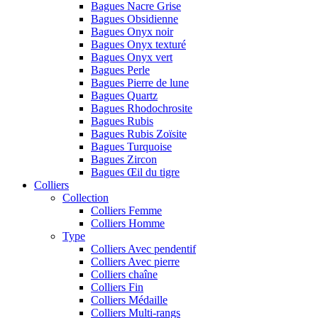
Bagues Nacre Grise
Bagues Obsidienne
Bagues Onyx noir
Bagues Onyx texturé
Bagues Onyx vert
Bagues Perle
Bagues Pierre de lune
Bagues Quartz
Bagues Rhodochrosite
Bagues Rubis
Bagues Rubis Zoïsite
Bagues Turquoise
Bagues Zircon
Bagues Œil du tigre
Colliers
Collection
Colliers Femme
Colliers Homme
Type
Colliers Avec pendentif
Colliers Avec pierre
Colliers chaîne
Colliers Fin
Colliers Médaille
Colliers Multi-rangs