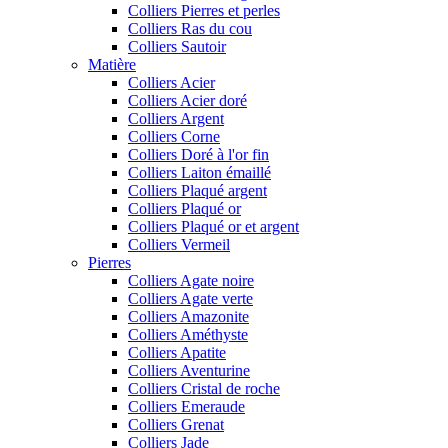
Colliers Pierres et perles
Colliers Ras du cou
Colliers Sautoir
Matière
Colliers Acier
Colliers Acier doré
Colliers Argent
Colliers Corne
Colliers Doré à l'or fin
Colliers Laiton émaillé
Colliers Plaqué argent
Colliers Plaqué or
Colliers Plaqué or et argent
Colliers Vermeil
Pierres
Colliers Agate noire
Colliers Agate verte
Colliers Amazonite
Colliers Améthyste
Colliers Apatite
Colliers Aventurine
Colliers Cristal de roche
Colliers Emeraude
Colliers Grenat
Colliers Jade