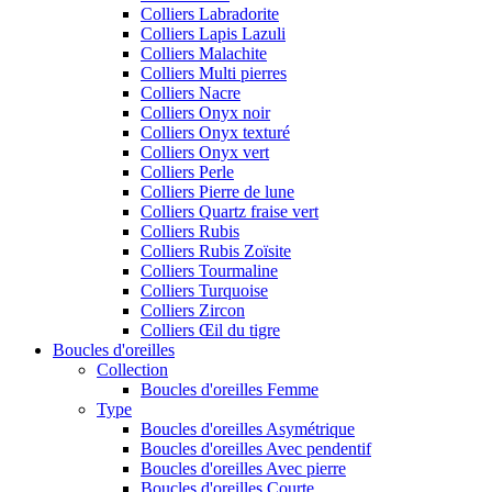
Colliers Labradorite
Colliers Lapis Lazuli
Colliers Malachite
Colliers Multi pierres
Colliers Nacre
Colliers Onyx noir
Colliers Onyx texturé
Colliers Onyx vert
Colliers Perle
Colliers Pierre de lune
Colliers Quartz fraise vert
Colliers Rubis
Colliers Rubis Zoïsite
Colliers Tourmaline
Colliers Turquoise
Colliers Zircon
Colliers Œil du tigre
Boucles d'oreilles
Collection
Boucles d'oreilles Femme
Type
Boucles d'oreilles Asymétrique
Boucles d'oreilles Avec pendentif
Boucles d'oreilles Avec pierre
Boucles d'oreilles Courte