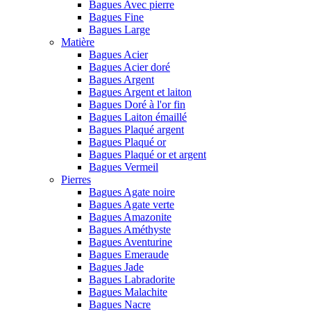
Bagues Avec pierre
Bagues Fine
Bagues Large
Matière
Bagues Acier
Bagues Acier doré
Bagues Argent
Bagues Argent et laiton
Bagues Doré à l'or fin
Bagues Laiton émaillé
Bagues Plaqué argent
Bagues Plaqué or
Bagues Plaqué or et argent
Bagues Vermeil
Pierres
Bagues Agate noire
Bagues Agate verte
Bagues Amazonite
Bagues Améthyste
Bagues Aventurine
Bagues Emeraude
Bagues Jade
Bagues Labradorite
Bagues Malachite
Bagues Nacre