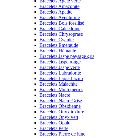
Bracelets Agate verte
Bracelets Amazonite
Bracelets Apatite
Bracelets Aventurine
Bracelets Bois fossilisé
Bracelets Calcédoine
Bracelets Chrysoprase
Bracelets Cyanite
Bracelets Emeraude
Bracelets Hématite
Bracelets Jaspe paysage gris
Bracelets jaspe rouge
Bracelets Jaspe verte
Bracelets Labradorite
Bracelets Lapis Lazuli
Bracelets Malachite
Bracelets Multi pierres
Bracelets Nacre
Bracelets Nacre Grise
Bracelets Obsidienne
Bracelets Onyx texturé
Bracelets Onyx vert
Bracelets Opale
Bracelets Perle
Bracelets Pierre de lune