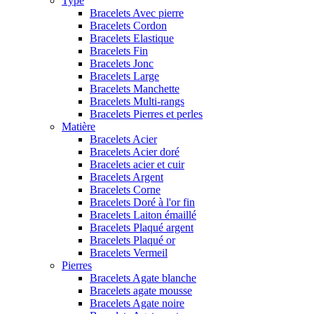
Type
Bracelets Avec pierre
Bracelets Cordon
Bracelets Elastique
Bracelets Fin
Bracelets Jonc
Bracelets Large
Bracelets Manchette
Bracelets Multi-rangs
Bracelets Pierres et perles
Matière
Bracelets Acier
Bracelets Acier doré
Bracelets acier et cuir
Bracelets Argent
Bracelets Corne
Bracelets Doré à l'or fin
Bracelets Laiton émaillé
Bracelets Plaqué argent
Bracelets Plaqué or
Bracelets Vermeil
Pierres
Bracelets Agate blanche
Bracelets agate mousse
Bracelets Agate noire