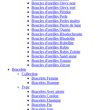
Boucles d'oreilles Onyx noir
Boucles d'oreilles Onyx vert
Boucles d'oreilles Péridot
Boucles d'oreilles Perle
Boucles d'oreilles Perles tissées
Boucles d'oreilles Pierre de lune
Boucles d'oreilles Quartz
Boucles d'oreilles Rhodochrosite
Boucles d'oreilles Rhodolite
Boucles d'oreilles Rubellite
Boucles d'oreilles Rubis
Boucles d'oreilles Rubis Zoïsite
Boucles d'oreilles Sand stone
Boucles d'oreilles Topaze
Boucles d'oreilles Zircon
Bracelets
Collection
Bracelets Femme
Bracelets Homme
Type
Bracelets Avec pierre
Bracelets Cordon
Bracelets Elastique
Bracelets Fin
Bracelets Jonc