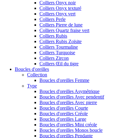
Colliers Onyx noir
Colliers Onyx texturé
Colliers Onyx vert
Colliers Perle
Colliers Pierre de lune
Colliers Quartz fraise vert
Colliers Rubis
Colliers Rubis Zoïsite
Colliers Tourmaline
Colliers Turquoise
Colliers Zircon
Colliers Œil du tigre
Boucles d'oreilles
Collection
Boucles d'oreilles Femme
Type
Boucles d'oreilles Asymétrique
Boucles d'oreilles Avec pendentif
Boucles d'oreilles Avec pierre
Boucles d'oreilles Courte
Boucles d'oreilles Créole
Boucles d'oreilles Large
Boucles d'oreilles Mini créole
Boucles d'oreilles Monos boucle
Boucles d'oreilles Pendante