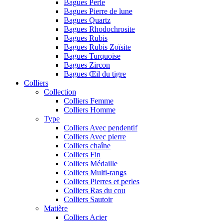
Bagues Perle
Bagues Pierre de lune
Bagues Quartz
Bagues Rhodochrosite
Bagues Rubis
Bagues Rubis Zoïsite
Bagues Turquoise
Bagues Zircon
Bagues Œil du tigre
Colliers
Collection
Colliers Femme
Colliers Homme
Type
Colliers Avec pendentif
Colliers Avec pierre
Colliers chaîne
Colliers Fin
Colliers Médaille
Colliers Multi-rangs
Colliers Pierres et perles
Colliers Ras du cou
Colliers Sautoir
Matière
Colliers Acier