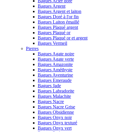
Bagues Acier doré
Bagues Argent
Bagues Argent et laiton
Bagues Doré à l'or fin
Bagues Laiton émaillé
Bagues Plaqué argent
Bagues Plaqué or
Bagues Plaqué or et argent
Bagues Vermeil
Pierres
Bagues Agate noire
Bagues Agate verte
Bagues Amazonite
Bagues Améthyste
Bagues Aventurine
Bagues Emeraude
Bagues Jade
Bagues Labradorite
Bagues Malachite
Bagues Nacre
Bagues Nacre Grise
Bagues Obsidienne
Bagues Onyx noir
Bagues Onyx texturé
Bagues Onyx vert