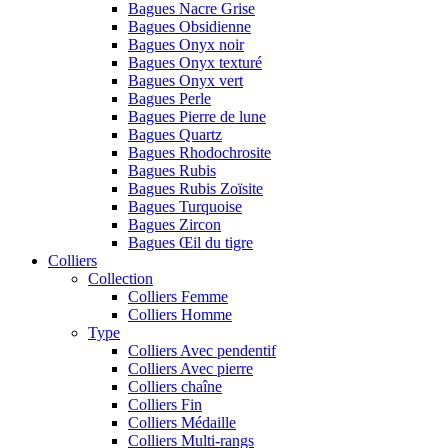
Bagues Nacre Grise
Bagues Obsidienne
Bagues Onyx noir
Bagues Onyx texturé
Bagues Onyx vert
Bagues Perle
Bagues Pierre de lune
Bagues Quartz
Bagues Rhodochrosite
Bagues Rubis
Bagues Rubis Zoïsite
Bagues Turquoise
Bagues Zircon
Bagues Œil du tigre
Colliers
Collection
Colliers Femme
Colliers Homme
Type
Colliers Avec pendentif
Colliers Avec pierre
Colliers chaîne
Colliers Fin
Colliers Médaille
Colliers Multi-rangs