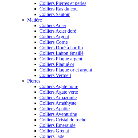
Colliers Pierres et perles
Colliers Ras du cou
Colliers Sautoir
Matière
Colliers Acier
Colliers Acier doré
Colliers Argent
Colliers Corne
Colliers Doré à l'or fin
Colliers Laiton émaillé
Colliers Plaqué argent
Colliers Plaqué or
Colliers Plaqué or et argent
Colliers Vermeil
Pierres
Colliers Agate noire
Colliers Agate verte
Colliers Amazonite
Colliers Améthyste
Colliers Apatite
Colliers Aventurine
Colliers Cristal de roche
Colliers Emeraude
Colliers Grenat
Colliers Jade