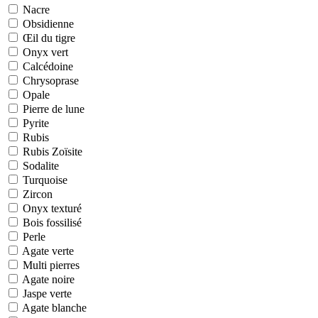
Nacre
Obsidienne
Œil du tigre
Onyx vert
Calcédoine
Chrysoprase
Opale
Pierre de lune
Pyrite
Rubis
Rubis Zoïsite
Sodalite
Turquoise
Zircon
Onyx texturé
Bois fossilisé
Perle
Agate verte
Multi pierres
Agate noire
Jaspe verte
Agate blanche