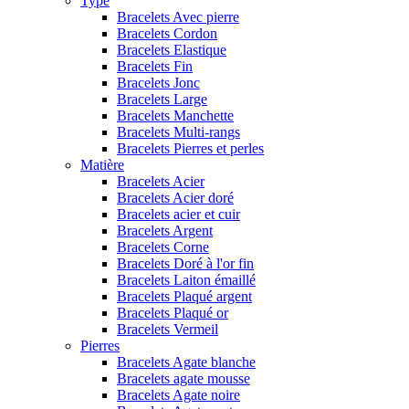
Type
Bracelets Avec pierre
Bracelets Cordon
Bracelets Elastique
Bracelets Fin
Bracelets Jonc
Bracelets Large
Bracelets Manchette
Bracelets Multi-rangs
Bracelets Pierres et perles
Matière
Bracelets Acier
Bracelets Acier doré
Bracelets acier et cuir
Bracelets Argent
Bracelets Corne
Bracelets Doré à l'or fin
Bracelets Laiton émaillé
Bracelets Plaqué argent
Bracelets Plaqué or
Bracelets Vermeil
Pierres
Bracelets Agate blanche
Bracelets agate mousse
Bracelets Agate noire