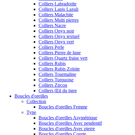
Colliers Labradorite
Colliers Lapis Lazuli
Colliers Malachite
Colliers Multi pierres
Colliers Nacre
Colliers Onyx noir
Colliers Onyx texturé
Colliers Onyx vert
Colliers Perle
Colliers Pierre de lune
Colliers Quartz fraise vert
Colliers Rubis
Colliers Rubis Zoïsite
Colliers Tourmaline
Colliers Turquoise
Colliers Zircon
Colliers Œil du tigre
Boucles d'oreilles
Collection
Boucles d'oreilles Femme
Type
Boucles d'oreilles Asymétrique
Boucles d'oreilles Avec pendentif
Boucles d'oreilles Avec pierre
Boucles d'oreilles Courte