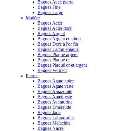
Bagues Avec pierre
Bagues Fine
Bagues Large
Matière
Bagues Acier
Bagues Acier doré
Bagues Argent
Bagues Argent et laiton
Bagues Doré à l'or fin
Bagues Laiton émaillé
Bagues Plaqué argent
Bagues Plaqué or
Bagues Plaqué or et argent
Bagues Vermeil
Pierres
Bagues Agate noire
Bagues Agate verte
Bagues Amazonite
Bagues Améthyste
Bagues Aventurine
Bagues Emeraude
Bagues Jade
Bagues Labradorite
Bagues Malachite
Bagues Nacre