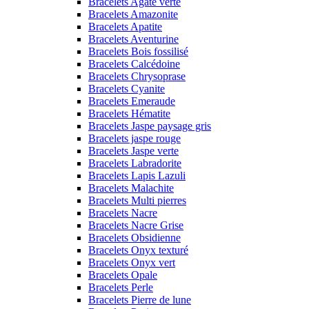
Bracelets Agate verte
Bracelets Amazonite
Bracelets Apatite
Bracelets Aventurine
Bracelets Bois fossilisé
Bracelets Calcédoine
Bracelets Chrysoprase
Bracelets Cyanite
Bracelets Emeraude
Bracelets Hématite
Bracelets Jaspe paysage gris
Bracelets jaspe rouge
Bracelets Jaspe verte
Bracelets Labradorite
Bracelets Lapis Lazuli
Bracelets Malachite
Bracelets Multi pierres
Bracelets Nacre
Bracelets Nacre Grise
Bracelets Obsidienne
Bracelets Onyx texturé
Bracelets Onyx vert
Bracelets Opale
Bracelets Perle
Bracelets Pierre de lune