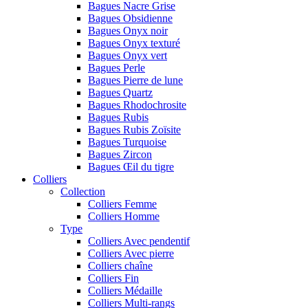
Bagues Nacre Grise
Bagues Obsidienne
Bagues Onyx noir
Bagues Onyx texturé
Bagues Onyx vert
Bagues Perle
Bagues Pierre de lune
Bagues Quartz
Bagues Rhodochrosite
Bagues Rubis
Bagues Rubis Zoïsite
Bagues Turquoise
Bagues Zircon
Bagues Œil du tigre
Colliers
Collection
Colliers Femme
Colliers Homme
Type
Colliers Avec pendentif
Colliers Avec pierre
Colliers chaîne
Colliers Fin
Colliers Médaille
Colliers Multi-rangs