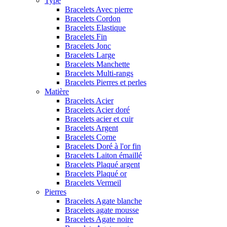
Type
Bracelets Avec pierre
Bracelets Cordon
Bracelets Elastique
Bracelets Fin
Bracelets Jonc
Bracelets Large
Bracelets Manchette
Bracelets Multi-rangs
Bracelets Pierres et perles
Matière
Bracelets Acier
Bracelets Acier doré
Bracelets acier et cuir
Bracelets Argent
Bracelets Corne
Bracelets Doré à l'or fin
Bracelets Laiton émaillé
Bracelets Plaqué argent
Bracelets Plaqué or
Bracelets Vermeil
Pierres
Bracelets Agate blanche
Bracelets agate mousse
Bracelets Agate noire