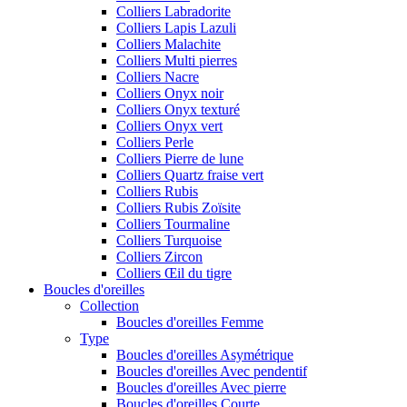
Colliers Labradorite
Colliers Lapis Lazuli
Colliers Malachite
Colliers Multi pierres
Colliers Nacre
Colliers Onyx noir
Colliers Onyx texturé
Colliers Onyx vert
Colliers Perle
Colliers Pierre de lune
Colliers Quartz fraise vert
Colliers Rubis
Colliers Rubis Zoïsite
Colliers Tourmaline
Colliers Turquoise
Colliers Zircon
Colliers Œil du tigre
Boucles d'oreilles
Collection
Boucles d'oreilles Femme
Type
Boucles d'oreilles Asymétrique
Boucles d'oreilles Avec pendentif
Boucles d'oreilles Avec pierre
Boucles d'oreilles Courte