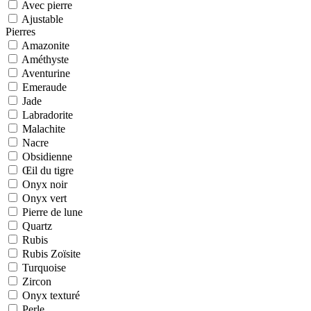
Avec pierre
Ajustable
Pierres
Amazonite
Améthyste
Aventurine
Emeraude
Jade
Labradorite
Malachite
Nacre
Obsidienne
Œil du tigre
Onyx noir
Onyx vert
Pierre de lune
Quartz
Rubis
Rubis Zoïsite
Turquoise
Zircon
Onyx texturé
Perle