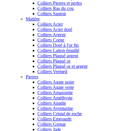
Colliers Pierres et perles
Colliers Ras du cou
Colliers Sautoir
Matière
Colliers Acier
Colliers Acier doré
Colliers Argent
Colliers Corne
Colliers Doré à l'or fin
Colliers Laiton émaillé
Colliers Plaqué argent
Colliers Plaqué or
Colliers Plaqué or et argent
Colliers Vermeil
Pierres
Colliers Agate noire
Colliers Agate verte
Colliers Amazonite
Colliers Améthyste
Colliers Apatite
Colliers Aventurine
Colliers Cristal de roche
Colliers Emeraude
Colliers Grenat
Colliers Jade