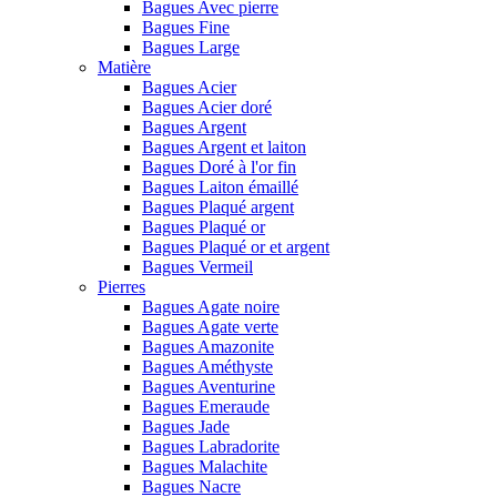
Bagues Avec pierre
Bagues Fine
Bagues Large
Matière
Bagues Acier
Bagues Acier doré
Bagues Argent
Bagues Argent et laiton
Bagues Doré à l'or fin
Bagues Laiton émaillé
Bagues Plaqué argent
Bagues Plaqué or
Bagues Plaqué or et argent
Bagues Vermeil
Pierres
Bagues Agate noire
Bagues Agate verte
Bagues Amazonite
Bagues Améthyste
Bagues Aventurine
Bagues Emeraude
Bagues Jade
Bagues Labradorite
Bagues Malachite
Bagues Nacre