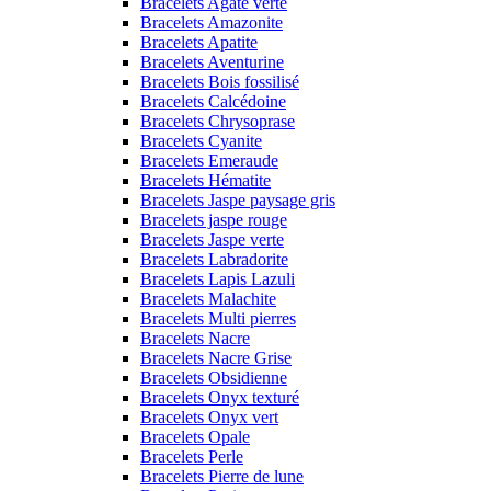
Bracelets Agate verte
Bracelets Amazonite
Bracelets Apatite
Bracelets Aventurine
Bracelets Bois fossilisé
Bracelets Calcédoine
Bracelets Chrysoprase
Bracelets Cyanite
Bracelets Emeraude
Bracelets Hématite
Bracelets Jaspe paysage gris
Bracelets jaspe rouge
Bracelets Jaspe verte
Bracelets Labradorite
Bracelets Lapis Lazuli
Bracelets Malachite
Bracelets Multi pierres
Bracelets Nacre
Bracelets Nacre Grise
Bracelets Obsidienne
Bracelets Onyx texturé
Bracelets Onyx vert
Bracelets Opale
Bracelets Perle
Bracelets Pierre de lune