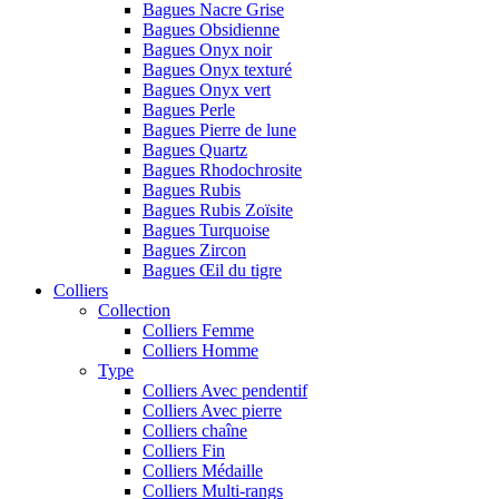
Bagues Nacre Grise
Bagues Obsidienne
Bagues Onyx noir
Bagues Onyx texturé
Bagues Onyx vert
Bagues Perle
Bagues Pierre de lune
Bagues Quartz
Bagues Rhodochrosite
Bagues Rubis
Bagues Rubis Zoïsite
Bagues Turquoise
Bagues Zircon
Bagues Œil du tigre
Colliers
Collection
Colliers Femme
Colliers Homme
Type
Colliers Avec pendentif
Colliers Avec pierre
Colliers chaîne
Colliers Fin
Colliers Médaille
Colliers Multi-rangs