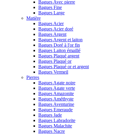
Bagues Avec pierre
Bagues Fine
Bagues Large
Matière
Bagues Acier
Bagues Acier doré
Bagues Argent
Bagues Argent et laiton
Bagues Doré à l'or fin
Bagues Laiton émaillé
Bagues Plaqué argent
Bagues Plaqué or
Bagues Plaqué or et argent
Bagues Vermeil
Pierres
Bagues Agate noire
Bagues Agate verte
Bagues Amazonite
Bagues Améthyste
Bagues Aventurine
Bagues Emeraude
Bagues Jade
Bagues Labradorite
Bagues Malachite
Bagues Nacre