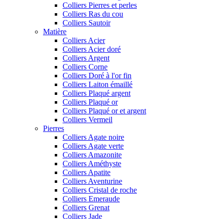
Colliers Pierres et perles
Colliers Ras du cou
Colliers Sautoir
Matière
Colliers Acier
Colliers Acier doré
Colliers Argent
Colliers Corne
Colliers Doré à l'or fin
Colliers Laiton émaillé
Colliers Plaqué argent
Colliers Plaqué or
Colliers Plaqué or et argent
Colliers Vermeil
Pierres
Colliers Agate noire
Colliers Agate verte
Colliers Amazonite
Colliers Améthyste
Colliers Apatite
Colliers Aventurine
Colliers Cristal de roche
Colliers Emeraude
Colliers Grenat
Colliers Jade