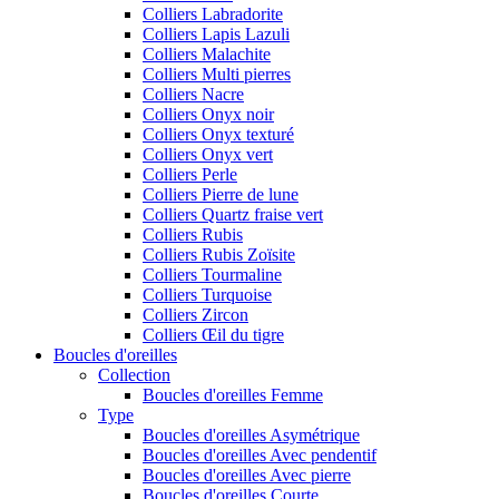
Colliers Labradorite
Colliers Lapis Lazuli
Colliers Malachite
Colliers Multi pierres
Colliers Nacre
Colliers Onyx noir
Colliers Onyx texturé
Colliers Onyx vert
Colliers Perle
Colliers Pierre de lune
Colliers Quartz fraise vert
Colliers Rubis
Colliers Rubis Zoïsite
Colliers Tourmaline
Colliers Turquoise
Colliers Zircon
Colliers Œil du tigre
Boucles d'oreilles
Collection
Boucles d'oreilles Femme
Type
Boucles d'oreilles Asymétrique
Boucles d'oreilles Avec pendentif
Boucles d'oreilles Avec pierre
Boucles d'oreilles Courte