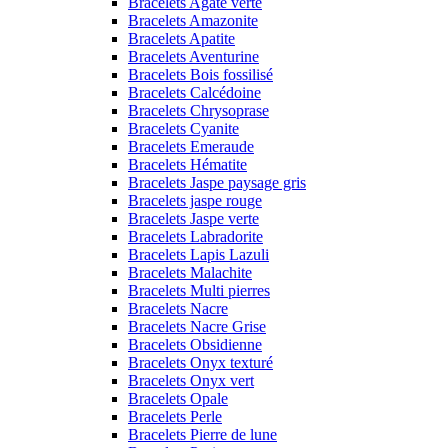
Bracelets Agate verte
Bracelets Amazonite
Bracelets Apatite
Bracelets Aventurine
Bracelets Bois fossilisé
Bracelets Calcédoine
Bracelets Chrysoprase
Bracelets Cyanite
Bracelets Emeraude
Bracelets Hématite
Bracelets Jaspe paysage gris
Bracelets jaspe rouge
Bracelets Jaspe verte
Bracelets Labradorite
Bracelets Lapis Lazuli
Bracelets Malachite
Bracelets Multi pierres
Bracelets Nacre
Bracelets Nacre Grise
Bracelets Obsidienne
Bracelets Onyx texturé
Bracelets Onyx vert
Bracelets Opale
Bracelets Perle
Bracelets Pierre de lune