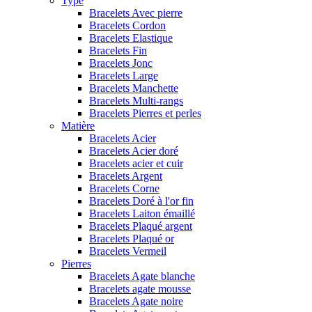
Type
Bracelets Avec pierre
Bracelets Cordon
Bracelets Elastique
Bracelets Fin
Bracelets Jonc
Bracelets Large
Bracelets Manchette
Bracelets Multi-rangs
Bracelets Pierres et perles
Matière
Bracelets Acier
Bracelets Acier doré
Bracelets acier et cuir
Bracelets Argent
Bracelets Corne
Bracelets Doré à l'or fin
Bracelets Laiton émaillé
Bracelets Plaqué argent
Bracelets Plaqué or
Bracelets Vermeil
Pierres
Bracelets Agate blanche
Bracelets agate mousse
Bracelets Agate noire