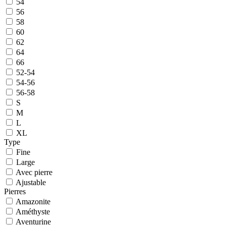
54
56
58
60
62
64
66
52-54
54-56
56-58
S
M
L
XL
Type
Fine
Large
Avec pierre
Ajustable
Pierres
Amazonite
Améthyste
Aventurine