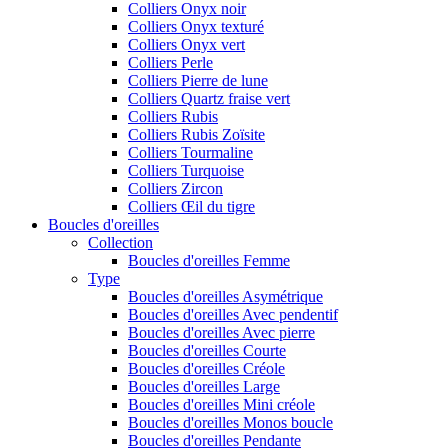
Colliers Onyx noir
Colliers Onyx texturé
Colliers Onyx vert
Colliers Perle
Colliers Pierre de lune
Colliers Quartz fraise vert
Colliers Rubis
Colliers Rubis Zoïsite
Colliers Tourmaline
Colliers Turquoise
Colliers Zircon
Colliers Œil du tigre
Boucles d'oreilles
Collection
Boucles d'oreilles Femme
Type
Boucles d'oreilles Asymétrique
Boucles d'oreilles Avec pendentif
Boucles d'oreilles Avec pierre
Boucles d'oreilles Courte
Boucles d'oreilles Créole
Boucles d'oreilles Large
Boucles d'oreilles Mini créole
Boucles d'oreilles Monos boucle
Boucles d'oreilles Pendante