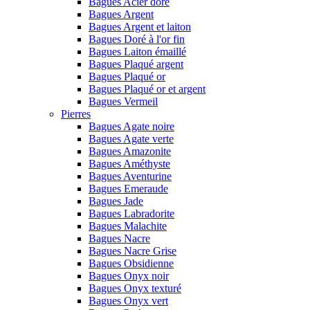
Bagues Acier doré
Bagues Argent
Bagues Argent et laiton
Bagues Doré à l'or fin
Bagues Laiton émaillé
Bagues Plaqué argent
Bagues Plaqué or
Bagues Plaqué or et argent
Bagues Vermeil
Pierres
Bagues Agate noire
Bagues Agate verte
Bagues Amazonite
Bagues Améthyste
Bagues Aventurine
Bagues Emeraude
Bagues Jade
Bagues Labradorite
Bagues Malachite
Bagues Nacre
Bagues Nacre Grise
Bagues Obsidienne
Bagues Onyx noir
Bagues Onyx texturé
Bagues Onyx vert