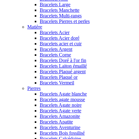
Bracelets Large
Bracelets Manchette
Bracelets Multi-rangs
Bracelets Pierres et perles
Matière
Bracelets Acier
Bracelets Acier doré
Bracelets acier et cuir
Bracelets Argent
Bracelets Corne
Bracelets Doré à l'or fin
Bracelets Laiton émaillé
Bracelets Plaqué argent
Bracelets Plaqué or
Bracelets Vermeil
Pierres
Bracelets Agate blanche
Bracelets agate mousse
Bracelets Agate noire
Bracelets Agate verte
Bracelets Amazonite
Bracelets Apatite
Bracelets Aventurine
Bracelets Bois fossilisé
Bracelets Calcédoine