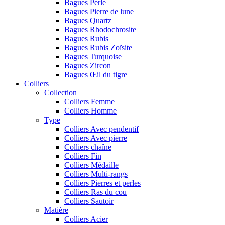
Bagues Perle
Bagues Pierre de lune
Bagues Quartz
Bagues Rhodochrosite
Bagues Rubis
Bagues Rubis Zoïsite
Bagues Turquoise
Bagues Zircon
Bagues Œil du tigre
Colliers
Collection
Colliers Femme
Colliers Homme
Type
Colliers Avec pendentif
Colliers Avec pierre
Colliers chaîne
Colliers Fin
Colliers Médaille
Colliers Multi-rangs
Colliers Pierres et perles
Colliers Ras du cou
Colliers Sautoir
Matière
Colliers Acier