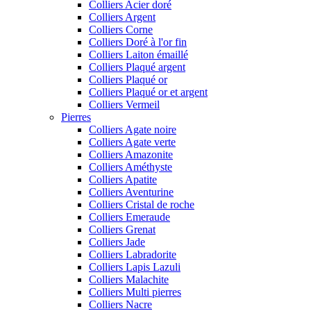
Colliers Acier doré
Colliers Argent
Colliers Corne
Colliers Doré à l'or fin
Colliers Laiton émaillé
Colliers Plaqué argent
Colliers Plaqué or
Colliers Plaqué or et argent
Colliers Vermeil
Pierres
Colliers Agate noire
Colliers Agate verte
Colliers Amazonite
Colliers Améthyste
Colliers Apatite
Colliers Aventurine
Colliers Cristal de roche
Colliers Emeraude
Colliers Grenat
Colliers Jade
Colliers Labradorite
Colliers Lapis Lazuli
Colliers Malachite
Colliers Multi pierres
Colliers Nacre