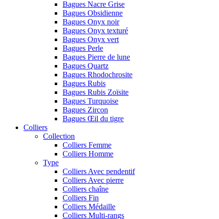
Bagues Nacre Grise
Bagues Obsidienne
Bagues Onyx noir
Bagues Onyx texturé
Bagues Onyx vert
Bagues Perle
Bagues Pierre de lune
Bagues Quartz
Bagues Rhodochrosite
Bagues Rubis
Bagues Rubis Zoïsite
Bagues Turquoise
Bagues Zircon
Bagues Œil du tigre
Colliers
Collection
Colliers Femme
Colliers Homme
Type
Colliers Avec pendentif
Colliers Avec pierre
Colliers chaîne
Colliers Fin
Colliers Médaille
Colliers Multi-rangs