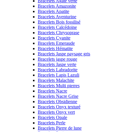
Bracelets Agate verte
Bracelets Amazonite
Bracelets Apatite
Bracelets Aventurine
Bracelets Bois fossilisé
Bracelets Calcédoine
Bracelets Chrysoprase
Bracelets Cyanite
Bracelets Emeraude
Bracelets Hématite
Bracelets Jaspe paysage gris
Bracelets jaspe rouge
Bracelets Jaspe verte
Bracelets Labradorite
Bracelets Lapis Lazuli
Bracelets Malachite
Bracelets Multi pierres
Bracelets Nacre
Bracelets Nacre Grise
Bracelets Obsidienne
Bracelets Onyx texturé
Bracelets Onyx vert
Bracelets Opale
Bracelets Perle
Bracelets Pierre de lune