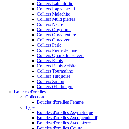
Colliers Labradorite
Colliers Lapis Lazuli
Colliers Malachite
Colliers Multi pierres
Colliers Nacre
Colliers Onyx noir
Colliers Onyx texturé
Colliers Onyx vert
Colliers Perle
Colliers Pierre de lune
Colliers Quartz fraise vert
Colliers Rubis
Colliers Rubis Zoïsite
Colliers Tourmaline
Colliers Turquoise
Colliers Zircon
Colliers Œil du tigre
Boucles d'oreilles
Collection
Boucles d'oreilles Femme
Type
Boucles d'oreilles Asymétrique
Boucles d'oreilles Avec pendentif
Boucles d'oreilles Avec pierre
Boucles d'oreilles Courte