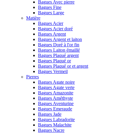
Bagues Avec pierre
Bagues Fine
Bagues Large
Matière
Bagues Acier
Bagues Acier doré
Bagues Argent
Bagues Argent et laiton
Bagues Doré à l'or fin
Bagues Laiton émaillé
Bagues Plaqué argent
Bagues Plaqué or
Bagues Plaqué or et argent
Bagues Vermeil
Pierres
Bagues Agate noire
Bagues Agate verte
Bagues Amazonite
Bagues Améthyste
Bagues Aventurine
Bagues Emeraude
Bagues Jade
Bagues Labradorite
Bagues Malachite
Bagues Nacre