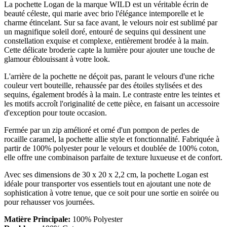
La pochette Logan de la marque WILD est un véritable écrin de
beauté céleste, qui marie avec brio l'élégance intemporelle et le
charme étincelant. Sur sa face avant, le velours noir est sublimé par
un magnifique soleil doré, entouré de sequins qui dessinent une
constellation exquise et complexe, entièrement brodée à la main.
Cette délicate broderie capte la lumière pour ajouter une touche de
glamour éblouissant à votre look.
L'arrière de la pochette ne déçoit pas, parant le velours d'une riche
couleur vert bouteille, rehaussée par des étoiles stylisées et des
sequins, également brodés à la main. Le contraste entre les teintes et
les motifs accroît l'originalité de cette pièce, en faisant un accessoire
d'exception pour toute occasion.
Fermée par un zip amélioré et orné d'un pompon de perles de
rocaille caramel, la pochette allie style et fonctionnalité. Fabriquée à
partir de 100% polyester pour le velours et doublée de 100% coton,
elle offre une combinaison parfaite de texture luxueuse et de confort.
Avec ses dimensions de 30 x 20 x 2,2 cm, la pochette Logan est
idéale pour transporter vos essentiels tout en ajoutant une note de
sophistication à votre tenue, que ce soit pour une sortie en soirée ou
pour rehausser vos journées.
Matière Principale:
100% Polyester