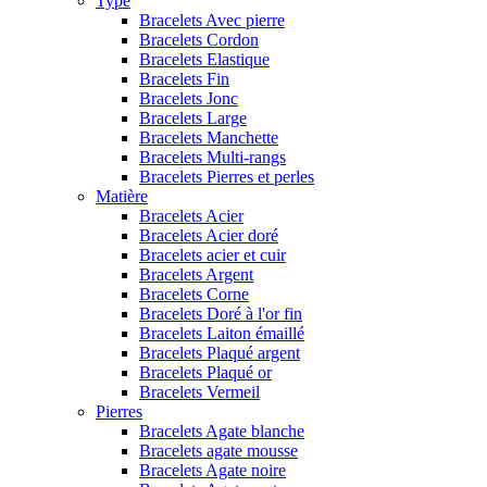
Type
Bracelets Avec pierre
Bracelets Cordon
Bracelets Elastique
Bracelets Fin
Bracelets Jonc
Bracelets Large
Bracelets Manchette
Bracelets Multi-rangs
Bracelets Pierres et perles
Matière
Bracelets Acier
Bracelets Acier doré
Bracelets acier et cuir
Bracelets Argent
Bracelets Corne
Bracelets Doré à l'or fin
Bracelets Laiton émaillé
Bracelets Plaqué argent
Bracelets Plaqué or
Bracelets Vermeil
Pierres
Bracelets Agate blanche
Bracelets agate mousse
Bracelets Agate noire