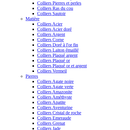
Colliers Pierres et perles
Colliers Ras du cou
Colliers Sautoir
Matière
Colliers Acier
Colliers Acier doré
Colliers Argent
Colliers Corne
Colliers Doré à l'or fin
Colliers Laiton émaillé
Colliers Plaqué argent
Colliers Plaqué or
Colliers Plaqué or et argent
Colliers Vermeil
Pierres
Colliers Agate noire
Colliers Agate verte
Colliers Amazonite
Colliers Améthyste
Colliers Apatite
Colliers Aventurine
Colliers Cristal de roche
Colliers Emeraude
Colliers Grenat
Colliers Jade