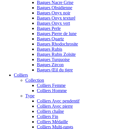
Bagues Nacre Grise
Bagues Obsidienne
Bagues Onyx noir
Bagues Onyx texturé
Bagues Onyx vert
Bagues Perle
Bagues Pierre de lune
Bagues Quartz
Bagues Rhodochrosite
Bagues Rubis
Bagues Rubis Zoïsite
Bagues Turquoise
Bagues Zircon
Bagues Œil du tigre
Colliers
Collection
Colliers Femme
Colliers Homme
Type
Colliers Avec pendentif
Colliers Avec pierre
Colliers chaîne
Colliers Fin
Colliers Médaille
Colliers Multi-rangs