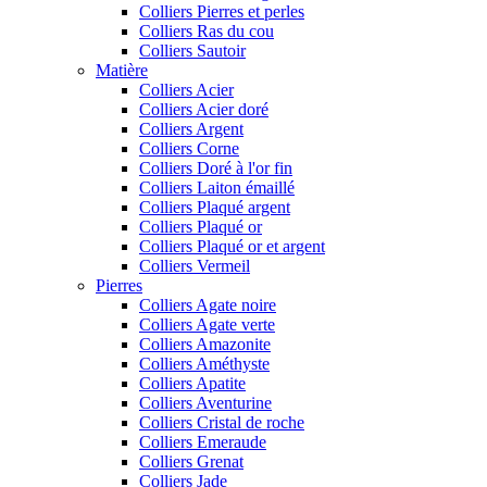
Colliers Pierres et perles
Colliers Ras du cou
Colliers Sautoir
Matière
Colliers Acier
Colliers Acier doré
Colliers Argent
Colliers Corne
Colliers Doré à l'or fin
Colliers Laiton émaillé
Colliers Plaqué argent
Colliers Plaqué or
Colliers Plaqué or et argent
Colliers Vermeil
Pierres
Colliers Agate noire
Colliers Agate verte
Colliers Amazonite
Colliers Améthyste
Colliers Apatite
Colliers Aventurine
Colliers Cristal de roche
Colliers Emeraude
Colliers Grenat
Colliers Jade