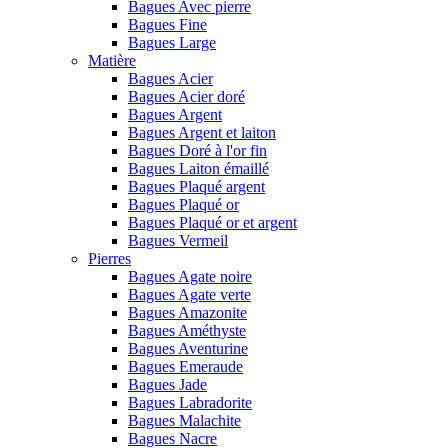
Bagues Avec pierre
Bagues Fine
Bagues Large
Matière
Bagues Acier
Bagues Acier doré
Bagues Argent
Bagues Argent et laiton
Bagues Doré à l'or fin
Bagues Laiton émaillé
Bagues Plaqué argent
Bagues Plaqué or
Bagues Plaqué or et argent
Bagues Vermeil
Pierres
Bagues Agate noire
Bagues Agate verte
Bagues Amazonite
Bagues Améthyste
Bagues Aventurine
Bagues Emeraude
Bagues Jade
Bagues Labradorite
Bagues Malachite
Bagues Nacre