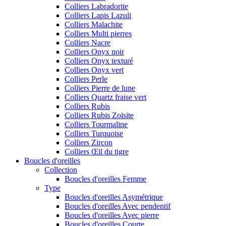
Colliers Labradorite
Colliers Lapis Lazuli
Colliers Malachite
Colliers Multi pierres
Colliers Nacre
Colliers Onyx noir
Colliers Onyx texturé
Colliers Onyx vert
Colliers Perle
Colliers Pierre de lune
Colliers Quartz fraise vert
Colliers Rubis
Colliers Rubis Zoïsite
Colliers Tourmaline
Colliers Turquoise
Colliers Zircon
Colliers Œil du tigre
Boucles d'oreilles
Collection
Boucles d'oreilles Femme
Type
Boucles d'oreilles Asymétrique
Boucles d'oreilles Avec pendentif
Boucles d'oreilles Avec pierre
Boucles d'oreilles Courte