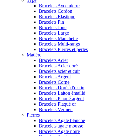
Type
Bracelets Avec pierre
Bracelets Cordon
Bracelets Elastique
Bracelets Fin
Bracelets Jonc
Bracelets Large
Bracelets Manchette
Bracelets Multi-rangs
Bracelets Pierres et perles
Matière
Bracelets Acier
Bracelets Acier doré
Bracelets acier et cuir
Bracelets Argent
Bracelets Corne
Bracelets Doré à l'or fin
Bracelets Laiton émaillé
Bracelets Plaqué argent
Bracelets Plaqué or
Bracelets Vermeil
Pierres
Bracelets Agate blanche
Bracelets agate mousse
Bracelets Agate noire