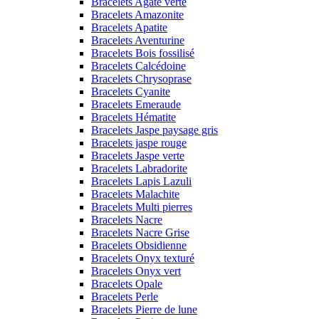
Bracelets Agate verte
Bracelets Amazonite
Bracelets Apatite
Bracelets Aventurine
Bracelets Bois fossilisé
Bracelets Calcédoine
Bracelets Chrysoprase
Bracelets Cyanite
Bracelets Emeraude
Bracelets Hématite
Bracelets Jaspe paysage gris
Bracelets jaspe rouge
Bracelets Jaspe verte
Bracelets Labradorite
Bracelets Lapis Lazuli
Bracelets Malachite
Bracelets Multi pierres
Bracelets Nacre
Bracelets Nacre Grise
Bracelets Obsidienne
Bracelets Onyx texturé
Bracelets Onyx vert
Bracelets Opale
Bracelets Perle
Bracelets Pierre de lune