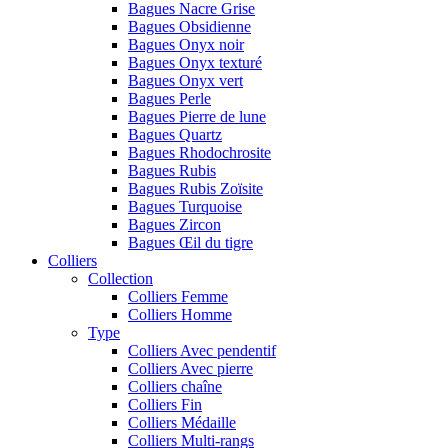
Bagues Nacre Grise
Bagues Obsidienne
Bagues Onyx noir
Bagues Onyx texturé
Bagues Onyx vert
Bagues Perle
Bagues Pierre de lune
Bagues Quartz
Bagues Rhodochrosite
Bagues Rubis
Bagues Rubis Zoïsite
Bagues Turquoise
Bagues Zircon
Bagues Œil du tigre
Colliers
Collection
Colliers Femme
Colliers Homme
Type
Colliers Avec pendentif
Colliers Avec pierre
Colliers chaîne
Colliers Fin
Colliers Médaille
Colliers Multi-rangs