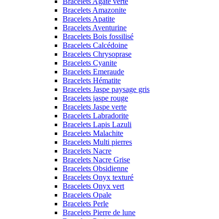
Bracelets Agate verte
Bracelets Amazonite
Bracelets Apatite
Bracelets Aventurine
Bracelets Bois fossilisé
Bracelets Calcédoine
Bracelets Chrysoprase
Bracelets Cyanite
Bracelets Emeraude
Bracelets Hématite
Bracelets Jaspe paysage gris
Bracelets jaspe rouge
Bracelets Jaspe verte
Bracelets Labradorite
Bracelets Lapis Lazuli
Bracelets Malachite
Bracelets Multi pierres
Bracelets Nacre
Bracelets Nacre Grise
Bracelets Obsidienne
Bracelets Onyx texturé
Bracelets Onyx vert
Bracelets Opale
Bracelets Perle
Bracelets Pierre de lune