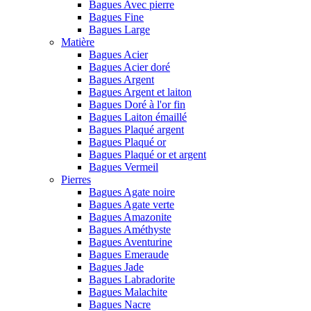
Bagues Avec pierre
Bagues Fine
Bagues Large
Matière
Bagues Acier
Bagues Acier doré
Bagues Argent
Bagues Argent et laiton
Bagues Doré à l'or fin
Bagues Laiton émaillé
Bagues Plaqué argent
Bagues Plaqué or
Bagues Plaqué or et argent
Bagues Vermeil
Pierres
Bagues Agate noire
Bagues Agate verte
Bagues Amazonite
Bagues Améthyste
Bagues Aventurine
Bagues Emeraude
Bagues Jade
Bagues Labradorite
Bagues Malachite
Bagues Nacre