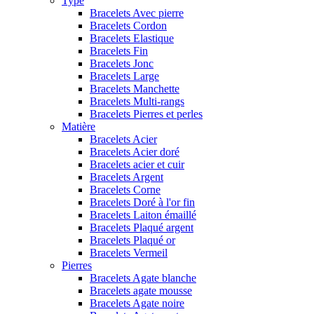
Type
Bracelets Avec pierre
Bracelets Cordon
Bracelets Elastique
Bracelets Fin
Bracelets Jonc
Bracelets Large
Bracelets Manchette
Bracelets Multi-rangs
Bracelets Pierres et perles
Matière
Bracelets Acier
Bracelets Acier doré
Bracelets acier et cuir
Bracelets Argent
Bracelets Corne
Bracelets Doré à l'or fin
Bracelets Laiton émaillé
Bracelets Plaqué argent
Bracelets Plaqué or
Bracelets Vermeil
Pierres
Bracelets Agate blanche
Bracelets agate mousse
Bracelets Agate noire