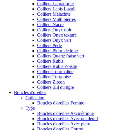
Colliers Labradorite
Colliers Lapis Lazuli
Colliers Malachite
Colliers Multi pierres
Colliers Nacre
Colliers Onyx noir
Colliers Onyx texturé
Colliers Onyx vert
Colliers Perle
Colliers Pierre de lune
Colliers Quartz fraise vert
Colliers Rubis
Colliers Rubis Zoïsite
Colliers Tourmaline
Colliers Turquoise
Colliers Zircon
Colliers Œil du tigre
Boucles d'oreilles
Collection
Boucles d'oreilles Femme
Type
Boucles d'oreilles Asymétrique
Boucles d'oreilles Avec pendentif
Boucles d'oreilles Avec pierre
Boucles d'oreilles Courte