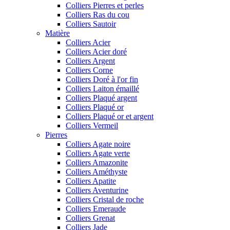
Colliers Pierres et perles
Colliers Ras du cou
Colliers Sautoir
Matière
Colliers Acier
Colliers Acier doré
Colliers Argent
Colliers Corne
Colliers Doré à l'or fin
Colliers Laiton émaillé
Colliers Plaqué argent
Colliers Plaqué or
Colliers Plaqué or et argent
Colliers Vermeil
Pierres
Colliers Agate noire
Colliers Agate verte
Colliers Amazonite
Colliers Améthyste
Colliers Apatite
Colliers Aventurine
Colliers Cristal de roche
Colliers Emeraude
Colliers Grenat
Colliers Jade