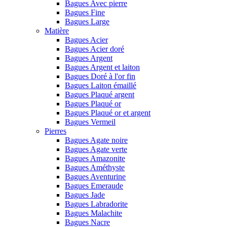
Bagues Avec pierre
Bagues Fine
Bagues Large
Matière
Bagues Acier
Bagues Acier doré
Bagues Argent
Bagues Argent et laiton
Bagues Doré à l'or fin
Bagues Laiton émaillé
Bagues Plaqué argent
Bagues Plaqué or
Bagues Plaqué or et argent
Bagues Vermeil
Pierres
Bagues Agate noire
Bagues Agate verte
Bagues Amazonite
Bagues Améthyste
Bagues Aventurine
Bagues Emeraude
Bagues Jade
Bagues Labradorite
Bagues Malachite
Bagues Nacre