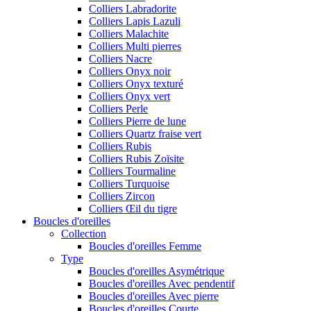
Colliers Labradorite
Colliers Lapis Lazuli
Colliers Malachite
Colliers Multi pierres
Colliers Nacre
Colliers Onyx noir
Colliers Onyx texturé
Colliers Onyx vert
Colliers Perle
Colliers Pierre de lune
Colliers Quartz fraise vert
Colliers Rubis
Colliers Rubis Zoïsite
Colliers Tourmaline
Colliers Turquoise
Colliers Zircon
Colliers Œil du tigre
Boucles d'oreilles
Collection
Boucles d'oreilles Femme
Type
Boucles d'oreilles Asymétrique
Boucles d'oreilles Avec pendentif
Boucles d'oreilles Avec pierre
Boucles d'oreilles Courte