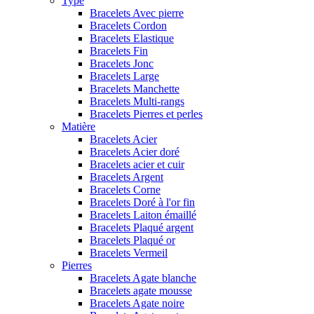
Type
Bracelets Avec pierre
Bracelets Cordon
Bracelets Elastique
Bracelets Fin
Bracelets Jonc
Bracelets Large
Bracelets Manchette
Bracelets Multi-rangs
Bracelets Pierres et perles
Matière
Bracelets Acier
Bracelets Acier doré
Bracelets acier et cuir
Bracelets Argent
Bracelets Corne
Bracelets Doré à l'or fin
Bracelets Laiton émaillé
Bracelets Plaqué argent
Bracelets Plaqué or
Bracelets Vermeil
Pierres
Bracelets Agate blanche
Bracelets agate mousse
Bracelets Agate noire