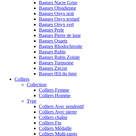
Bagues Nacre Grise
Bagues Obsidienne
Bagues Onyx noir
Bagues Onyx texturé
Bagues Onyx vert
Bagues Perle
Bagues Pierre de lune
Bagues Quartz
Bagues Rhodochrosite
Bagues Rubis
Bagues Rubis Zoïsite
Bagues Turquoise
Bagues Zircon
Bagues Œil du tigre
Colliers
Collection
Colliers Femme
Colliers Homme
Type
Colliers Avec pendentif
Colliers Avec pierre
Colliers chaîne
Colliers Fin
Colliers Médaille
Colliers Multi-rangs