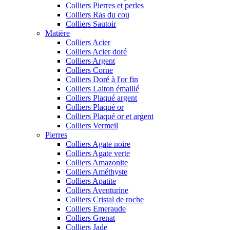
Colliers Pierres et perles
Colliers Ras du cou
Colliers Sautoir
Matière
Colliers Acier
Colliers Acier doré
Colliers Argent
Colliers Corne
Colliers Doré à l'or fin
Colliers Laiton émaillé
Colliers Plaqué argent
Colliers Plaqué or
Colliers Plaqué or et argent
Colliers Vermeil
Pierres
Colliers Agate noire
Colliers Agate verte
Colliers Amazonite
Colliers Améthyste
Colliers Apatite
Colliers Aventurine
Colliers Cristal de roche
Colliers Emeraude
Colliers Grenat
Colliers Jade