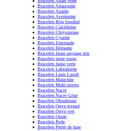
Bracelets Agate verte
Bracelets Amazonite
Bracelets Apatite
Bracelets Aventurine
Bracelets Bois fossilisé
Bracelets Calcédoine
Bracelets Chrysoprase
Bracelets Cyanite
Bracelets Emeraude
Bracelets Hématite
Bracelets Jaspe paysage gris
Bracelets jaspe rouge
Bracelets Jaspe verte
Bracelets Labradorite
Bracelets Lapis Lazuli
Bracelets Malachite
Bracelets Multi pierres
Bracelets Nacre
Bracelets Nacre Grise
Bracelets Obsidienne
Bracelets Onyx texturé
Bracelets Onyx vert
Bracelets Opale
Bracelets Perle
Bracelets Pierre de lune