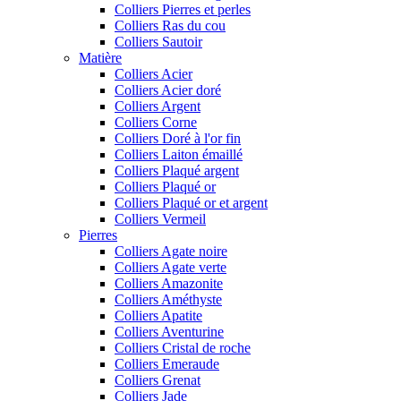
Colliers Pierres et perles
Colliers Ras du cou
Colliers Sautoir
Matière
Colliers Acier
Colliers Acier doré
Colliers Argent
Colliers Corne
Colliers Doré à l'or fin
Colliers Laiton émaillé
Colliers Plaqué argent
Colliers Plaqué or
Colliers Plaqué or et argent
Colliers Vermeil
Pierres
Colliers Agate noire
Colliers Agate verte
Colliers Amazonite
Colliers Améthyste
Colliers Apatite
Colliers Aventurine
Colliers Cristal de roche
Colliers Emeraude
Colliers Grenat
Colliers Jade