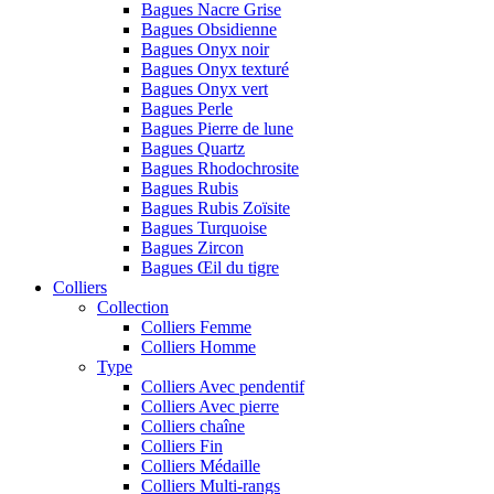
Bagues Nacre Grise
Bagues Obsidienne
Bagues Onyx noir
Bagues Onyx texturé
Bagues Onyx vert
Bagues Perle
Bagues Pierre de lune
Bagues Quartz
Bagues Rhodochrosite
Bagues Rubis
Bagues Rubis Zoïsite
Bagues Turquoise
Bagues Zircon
Bagues Œil du tigre
Colliers
Collection
Colliers Femme
Colliers Homme
Type
Colliers Avec pendentif
Colliers Avec pierre
Colliers chaîne
Colliers Fin
Colliers Médaille
Colliers Multi-rangs