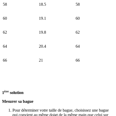
58
18.5
58
60
19.1
60
62
19.8
62
64
20.4
64
66
21
66
ère
1
solution
Mesurer sa bague
Pour déterminer votre taille de bague, choisissez une bague
qui convient au même doigt de la même main que celui sur