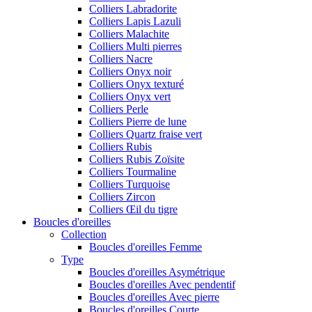
Colliers Labradorite
Colliers Lapis Lazuli
Colliers Malachite
Colliers Multi pierres
Colliers Nacre
Colliers Onyx noir
Colliers Onyx texturé
Colliers Onyx vert
Colliers Perle
Colliers Pierre de lune
Colliers Quartz fraise vert
Colliers Rubis
Colliers Rubis Zoïsite
Colliers Tourmaline
Colliers Turquoise
Colliers Zircon
Colliers Œil du tigre
Boucles d'oreilles
Collection
Boucles d'oreilles Femme
Type
Boucles d'oreilles Asymétrique
Boucles d'oreilles Avec pendentif
Boucles d'oreilles Avec pierre
Boucles d'oreilles Courte