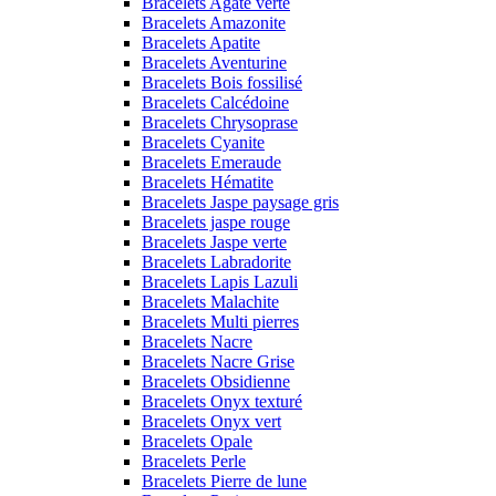
Bracelets Agate verte
Bracelets Amazonite
Bracelets Apatite
Bracelets Aventurine
Bracelets Bois fossilisé
Bracelets Calcédoine
Bracelets Chrysoprase
Bracelets Cyanite
Bracelets Emeraude
Bracelets Hématite
Bracelets Jaspe paysage gris
Bracelets jaspe rouge
Bracelets Jaspe verte
Bracelets Labradorite
Bracelets Lapis Lazuli
Bracelets Malachite
Bracelets Multi pierres
Bracelets Nacre
Bracelets Nacre Grise
Bracelets Obsidienne
Bracelets Onyx texturé
Bracelets Onyx vert
Bracelets Opale
Bracelets Perle
Bracelets Pierre de lune