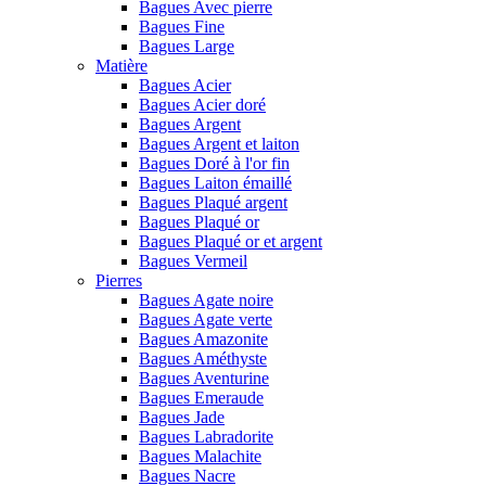
Bagues Avec pierre
Bagues Fine
Bagues Large
Matière
Bagues Acier
Bagues Acier doré
Bagues Argent
Bagues Argent et laiton
Bagues Doré à l'or fin
Bagues Laiton émaillé
Bagues Plaqué argent
Bagues Plaqué or
Bagues Plaqué or et argent
Bagues Vermeil
Pierres
Bagues Agate noire
Bagues Agate verte
Bagues Amazonite
Bagues Améthyste
Bagues Aventurine
Bagues Emeraude
Bagues Jade
Bagues Labradorite
Bagues Malachite
Bagues Nacre