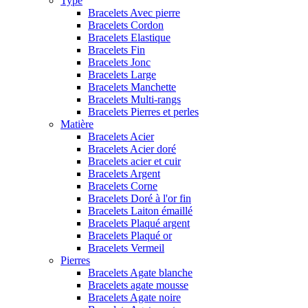
Type
Bracelets Avec pierre
Bracelets Cordon
Bracelets Elastique
Bracelets Fin
Bracelets Jonc
Bracelets Large
Bracelets Manchette
Bracelets Multi-rangs
Bracelets Pierres et perles
Matière
Bracelets Acier
Bracelets Acier doré
Bracelets acier et cuir
Bracelets Argent
Bracelets Corne
Bracelets Doré à l'or fin
Bracelets Laiton émaillé
Bracelets Plaqué argent
Bracelets Plaqué or
Bracelets Vermeil
Pierres
Bracelets Agate blanche
Bracelets agate mousse
Bracelets Agate noire