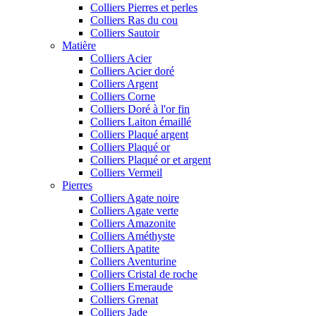
Colliers Pierres et perles
Colliers Ras du cou
Colliers Sautoir
Matière
Colliers Acier
Colliers Acier doré
Colliers Argent
Colliers Corne
Colliers Doré à l'or fin
Colliers Laiton émaillé
Colliers Plaqué argent
Colliers Plaqué or
Colliers Plaqué or et argent
Colliers Vermeil
Pierres
Colliers Agate noire
Colliers Agate verte
Colliers Amazonite
Colliers Améthyste
Colliers Apatite
Colliers Aventurine
Colliers Cristal de roche
Colliers Emeraude
Colliers Grenat
Colliers Jade