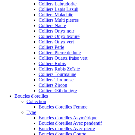
Colliers Labradorite
Colliers Lapis Lazuli
Colliers Malachite
Colliers Multi pierres
Colliers Nacre
Colliers Onyx noir
Colliers Onyx texturé
Colliers Onyx vert
Colliers Perle
Colliers Pierre de lune
Colliers Quartz fraise vert
Colliers Rubis
Colliers Rubis Zoïsite
Colliers Tourmaline
Colliers Turquoise
Colliers Zircon
Colliers Œil du tigre
Boucles d'oreilles
Collection
Boucles d'oreilles Femme
Type
Boucles d'oreilles Asymétrique
Boucles d'oreilles Avec pendentif
Boucles d'oreilles Avec pierre
Boucles d'oreilles Courte