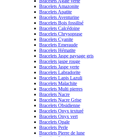
Bracelets Agate verte
Bracelets Amazonite
Bracelets Apatite
Bracelets Aventurine
Bracelets Bois fossilisé
Bracelets Calcédoine
Bracelets Chrysoprase
Bracelets Cyanite
Bracelets Emeraude
Bracelets Hématite
Bracelets Jaspe paysage gris
Bracelets jaspe rouge
Bracelets Jaspe verte
Bracelets Labradorite
Bracelets Lapis Lazuli
Bracelets Malachite
Bracelets Multi pierres
Bracelets Nacre
Bracelets Nacre Grise
Bracelets Obsidienne
Bracelets Onyx texturé
Bracelets Onyx vert
Bracelets Opale
Bracelets Perle
Bracelets Pierre de lune