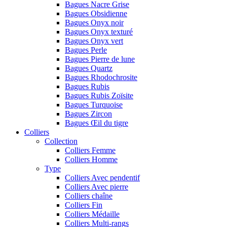
Bagues Nacre Grise
Bagues Obsidienne
Bagues Onyx noir
Bagues Onyx texturé
Bagues Onyx vert
Bagues Perle
Bagues Pierre de lune
Bagues Quartz
Bagues Rhodochrosite
Bagues Rubis
Bagues Rubis Zoïsite
Bagues Turquoise
Bagues Zircon
Bagues Œil du tigre
Colliers
Collection
Colliers Femme
Colliers Homme
Type
Colliers Avec pendentif
Colliers Avec pierre
Colliers chaîne
Colliers Fin
Colliers Médaille
Colliers Multi-rangs