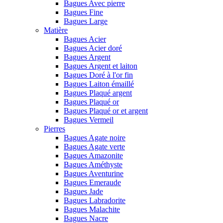
Bagues Avec pierre
Bagues Fine
Bagues Large
Matière
Bagues Acier
Bagues Acier doré
Bagues Argent
Bagues Argent et laiton
Bagues Doré à l'or fin
Bagues Laiton émaillé
Bagues Plaqué argent
Bagues Plaqué or
Bagues Plaqué or et argent
Bagues Vermeil
Pierres
Bagues Agate noire
Bagues Agate verte
Bagues Amazonite
Bagues Améthyste
Bagues Aventurine
Bagues Emeraude
Bagues Jade
Bagues Labradorite
Bagues Malachite
Bagues Nacre