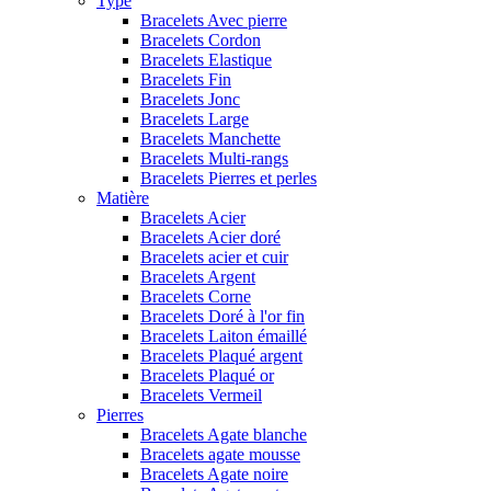
Type
Bracelets Avec pierre
Bracelets Cordon
Bracelets Elastique
Bracelets Fin
Bracelets Jonc
Bracelets Large
Bracelets Manchette
Bracelets Multi-rangs
Bracelets Pierres et perles
Matière
Bracelets Acier
Bracelets Acier doré
Bracelets acier et cuir
Bracelets Argent
Bracelets Corne
Bracelets Doré à l'or fin
Bracelets Laiton émaillé
Bracelets Plaqué argent
Bracelets Plaqué or
Bracelets Vermeil
Pierres
Bracelets Agate blanche
Bracelets agate mousse
Bracelets Agate noire