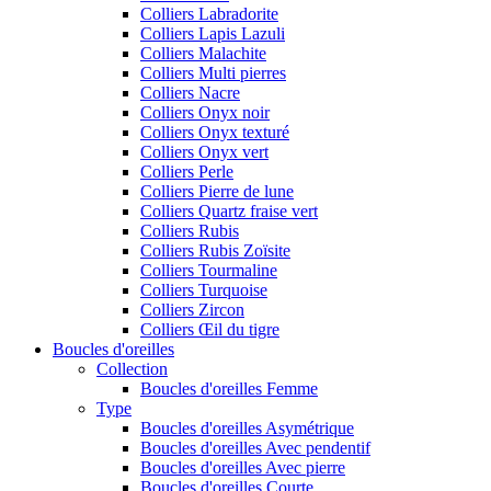
Colliers Labradorite
Colliers Lapis Lazuli
Colliers Malachite
Colliers Multi pierres
Colliers Nacre
Colliers Onyx noir
Colliers Onyx texturé
Colliers Onyx vert
Colliers Perle
Colliers Pierre de lune
Colliers Quartz fraise vert
Colliers Rubis
Colliers Rubis Zoïsite
Colliers Tourmaline
Colliers Turquoise
Colliers Zircon
Colliers Œil du tigre
Boucles d'oreilles
Collection
Boucles d'oreilles Femme
Type
Boucles d'oreilles Asymétrique
Boucles d'oreilles Avec pendentif
Boucles d'oreilles Avec pierre
Boucles d'oreilles Courte