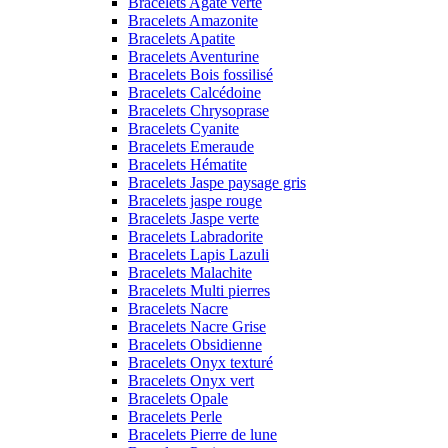
Bracelets Agate verte
Bracelets Amazonite
Bracelets Apatite
Bracelets Aventurine
Bracelets Bois fossilisé
Bracelets Calcédoine
Bracelets Chrysoprase
Bracelets Cyanite
Bracelets Emeraude
Bracelets Hématite
Bracelets Jaspe paysage gris
Bracelets jaspe rouge
Bracelets Jaspe verte
Bracelets Labradorite
Bracelets Lapis Lazuli
Bracelets Malachite
Bracelets Multi pierres
Bracelets Nacre
Bracelets Nacre Grise
Bracelets Obsidienne
Bracelets Onyx texturé
Bracelets Onyx vert
Bracelets Opale
Bracelets Perle
Bracelets Pierre de lune