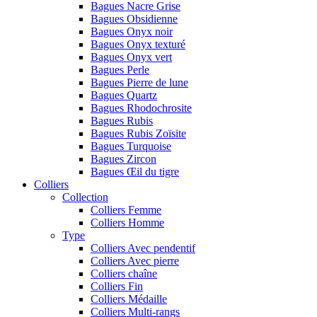
Bagues Nacre Grise
Bagues Obsidienne
Bagues Onyx noir
Bagues Onyx texturé
Bagues Onyx vert
Bagues Perle
Bagues Pierre de lune
Bagues Quartz
Bagues Rhodochrosite
Bagues Rubis
Bagues Rubis Zoïsite
Bagues Turquoise
Bagues Zircon
Bagues Œil du tigre
Colliers
Collection
Colliers Femme
Colliers Homme
Type
Colliers Avec pendentif
Colliers Avec pierre
Colliers chaîne
Colliers Fin
Colliers Médaille
Colliers Multi-rangs