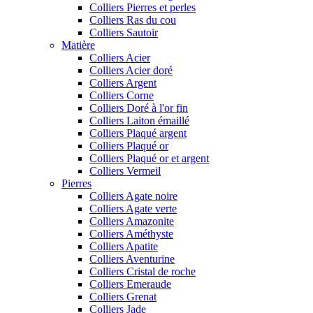
Colliers Pierres et perles
Colliers Ras du cou
Colliers Sautoir
Matière
Colliers Acier
Colliers Acier doré
Colliers Argent
Colliers Corne
Colliers Doré à l'or fin
Colliers Laiton émaillé
Colliers Plaqué argent
Colliers Plaqué or
Colliers Plaqué or et argent
Colliers Vermeil
Pierres
Colliers Agate noire
Colliers Agate verte
Colliers Amazonite
Colliers Améthyste
Colliers Apatite
Colliers Aventurine
Colliers Cristal de roche
Colliers Emeraude
Colliers Grenat
Colliers Jade