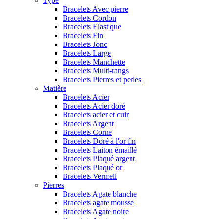
Type
Bracelets Avec pierre
Bracelets Cordon
Bracelets Elastique
Bracelets Fin
Bracelets Jonc
Bracelets Large
Bracelets Manchette
Bracelets Multi-rangs
Bracelets Pierres et perles
Matière
Bracelets Acier
Bracelets Acier doré
Bracelets acier et cuir
Bracelets Argent
Bracelets Corne
Bracelets Doré à l'or fin
Bracelets Laiton émaillé
Bracelets Plaqué argent
Bracelets Plaqué or
Bracelets Vermeil
Pierres
Bracelets Agate blanche
Bracelets agate mousse
Bracelets Agate noire