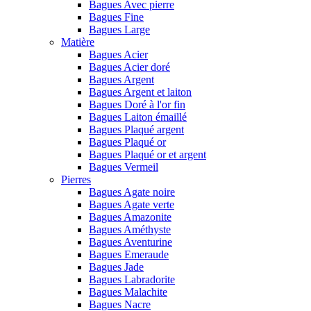
Bagues Avec pierre
Bagues Fine
Bagues Large
Matière
Bagues Acier
Bagues Acier doré
Bagues Argent
Bagues Argent et laiton
Bagues Doré à l'or fin
Bagues Laiton émaillé
Bagues Plaqué argent
Bagues Plaqué or
Bagues Plaqué or et argent
Bagues Vermeil
Pierres
Bagues Agate noire
Bagues Agate verte
Bagues Amazonite
Bagues Améthyste
Bagues Aventurine
Bagues Emeraude
Bagues Jade
Bagues Labradorite
Bagues Malachite
Bagues Nacre