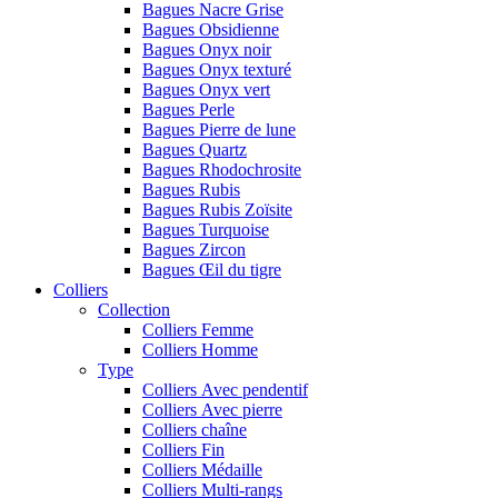
Bagues Nacre Grise
Bagues Obsidienne
Bagues Onyx noir
Bagues Onyx texturé
Bagues Onyx vert
Bagues Perle
Bagues Pierre de lune
Bagues Quartz
Bagues Rhodochrosite
Bagues Rubis
Bagues Rubis Zoïsite
Bagues Turquoise
Bagues Zircon
Bagues Œil du tigre
Colliers
Collection
Colliers Femme
Colliers Homme
Type
Colliers Avec pendentif
Colliers Avec pierre
Colliers chaîne
Colliers Fin
Colliers Médaille
Colliers Multi-rangs