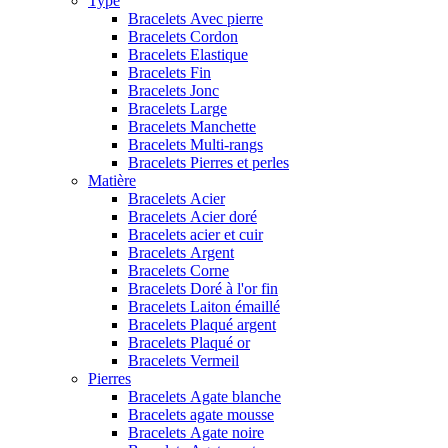
Type
Bracelets Avec pierre
Bracelets Cordon
Bracelets Elastique
Bracelets Fin
Bracelets Jonc
Bracelets Large
Bracelets Manchette
Bracelets Multi-rangs
Bracelets Pierres et perles
Matière
Bracelets Acier
Bracelets Acier doré
Bracelets acier et cuir
Bracelets Argent
Bracelets Corne
Bracelets Doré à l'or fin
Bracelets Laiton émaillé
Bracelets Plaqué argent
Bracelets Plaqué or
Bracelets Vermeil
Pierres
Bracelets Agate blanche
Bracelets agate mousse
Bracelets Agate noire