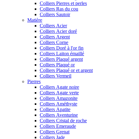
Colliers Pierres et perles
Colliers Ras du cou
Colliers Sautoir
Matière
Colliers Acier
Colliers Acier doré
Colliers Argent
Colliers Corne
Colliers Doré à l'or fin
Colliers Laiton émaillé
Colliers Plaqué argent
Colliers Plaqué or
Colliers Plaqué or et argent
Colliers Vermeil
Pierres
Colliers Agate noire
Colliers Agate verte
Colliers Amazonite
Colliers Améthyste
Colliers Apatite
Colliers Aventurine
Colliers Cristal de roche
Colliers Emeraude
Colliers Grenat
Colliers Jade