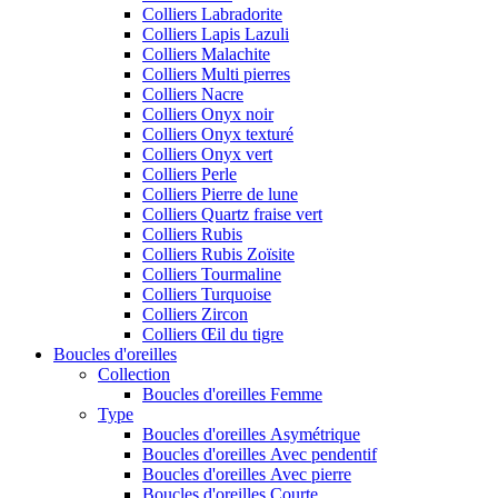
Colliers Labradorite
Colliers Lapis Lazuli
Colliers Malachite
Colliers Multi pierres
Colliers Nacre
Colliers Onyx noir
Colliers Onyx texturé
Colliers Onyx vert
Colliers Perle
Colliers Pierre de lune
Colliers Quartz fraise vert
Colliers Rubis
Colliers Rubis Zoïsite
Colliers Tourmaline
Colliers Turquoise
Colliers Zircon
Colliers Œil du tigre
Boucles d'oreilles
Collection
Boucles d'oreilles Femme
Type
Boucles d'oreilles Asymétrique
Boucles d'oreilles Avec pendentif
Boucles d'oreilles Avec pierre
Boucles d'oreilles Courte