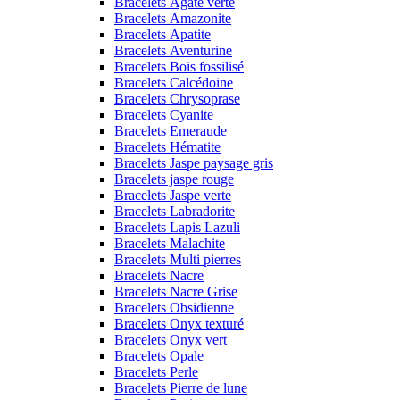
Bracelets Agate verte
Bracelets Amazonite
Bracelets Apatite
Bracelets Aventurine
Bracelets Bois fossilisé
Bracelets Calcédoine
Bracelets Chrysoprase
Bracelets Cyanite
Bracelets Emeraude
Bracelets Hématite
Bracelets Jaspe paysage gris
Bracelets jaspe rouge
Bracelets Jaspe verte
Bracelets Labradorite
Bracelets Lapis Lazuli
Bracelets Malachite
Bracelets Multi pierres
Bracelets Nacre
Bracelets Nacre Grise
Bracelets Obsidienne
Bracelets Onyx texturé
Bracelets Onyx vert
Bracelets Opale
Bracelets Perle
Bracelets Pierre de lune