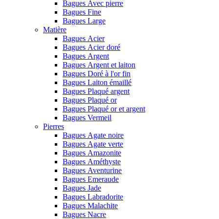
Bagues Avec pierre
Bagues Fine
Bagues Large
Matière
Bagues Acier
Bagues Acier doré
Bagues Argent
Bagues Argent et laiton
Bagues Doré à l'or fin
Bagues Laiton émaillé
Bagues Plaqué argent
Bagues Plaqué or
Bagues Plaqué or et argent
Bagues Vermeil
Pierres
Bagues Agate noire
Bagues Agate verte
Bagues Amazonite
Bagues Améthyste
Bagues Aventurine
Bagues Emeraude
Bagues Jade
Bagues Labradorite
Bagues Malachite
Bagues Nacre