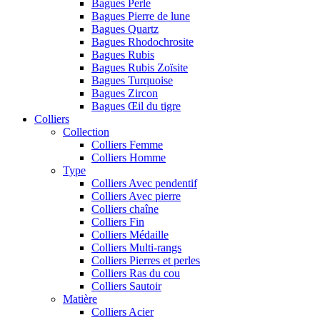
Bagues Perle
Bagues Pierre de lune
Bagues Quartz
Bagues Rhodochrosite
Bagues Rubis
Bagues Rubis Zoïsite
Bagues Turquoise
Bagues Zircon
Bagues Œil du tigre
Colliers
Collection
Colliers Femme
Colliers Homme
Type
Colliers Avec pendentif
Colliers Avec pierre
Colliers chaîne
Colliers Fin
Colliers Médaille
Colliers Multi-rangs
Colliers Pierres et perles
Colliers Ras du cou
Colliers Sautoir
Matière
Colliers Acier