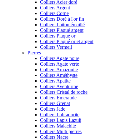
Colliers Acier doré
Colliers Argent
Colliers Corne
Colliers Doré à l'or fin
Colliers Laiton émaillé
Colliers Plaqué argent
Colliers Plaqué or
Colliers Plaqué or et argent
Colliers Vermeil
Pierres
Colliers Agate noire
Colliers Agate verte
Colliers Amazonite
Colliers Améthyste
Colliers Apatite
Colliers Aventurine
Colliers Cristal de roche
Colliers Emeraude
Colliers Grenat
Colliers Jade
Colliers Labradorite
Colliers Lapis Lazuli
Colliers Malachite
Colliers Multi pierres
Colliers Nacre