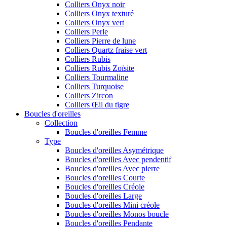
Colliers Onyx noir
Colliers Onyx texturé
Colliers Onyx vert
Colliers Perle
Colliers Pierre de lune
Colliers Quartz fraise vert
Colliers Rubis
Colliers Rubis Zoïsite
Colliers Tourmaline
Colliers Turquoise
Colliers Zircon
Colliers Œil du tigre
Boucles d'oreilles
Collection
Boucles d'oreilles Femme
Type
Boucles d'oreilles Asymétrique
Boucles d'oreilles Avec pendentif
Boucles d'oreilles Avec pierre
Boucles d'oreilles Courte
Boucles d'oreilles Créole
Boucles d'oreilles Large
Boucles d'oreilles Mini créole
Boucles d'oreilles Monos boucle
Boucles d'oreilles Pendante