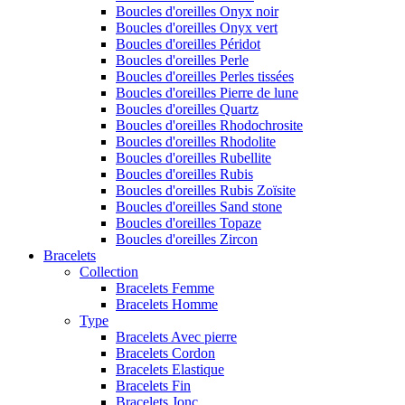
Boucles d'oreilles Onyx noir
Boucles d'oreilles Onyx vert
Boucles d'oreilles Péridot
Boucles d'oreilles Perle
Boucles d'oreilles Perles tissées
Boucles d'oreilles Pierre de lune
Boucles d'oreilles Quartz
Boucles d'oreilles Rhodochrosite
Boucles d'oreilles Rhodolite
Boucles d'oreilles Rubellite
Boucles d'oreilles Rubis
Boucles d'oreilles Rubis Zoïsite
Boucles d'oreilles Sand stone
Boucles d'oreilles Topaze
Boucles d'oreilles Zircon
Bracelets
Collection
Bracelets Femme
Bracelets Homme
Type
Bracelets Avec pierre
Bracelets Cordon
Bracelets Elastique
Bracelets Fin
Bracelets Jonc