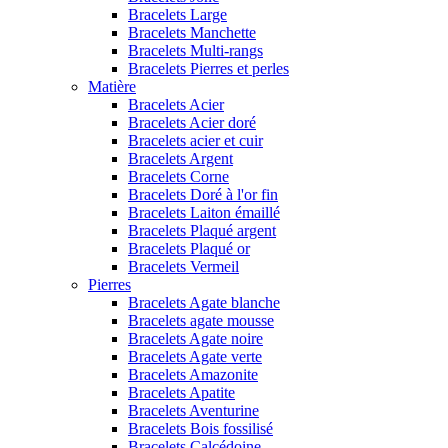
Bracelets Large
Bracelets Manchette
Bracelets Multi-rangs
Bracelets Pierres et perles
Matière
Bracelets Acier
Bracelets Acier doré
Bracelets acier et cuir
Bracelets Argent
Bracelets Corne
Bracelets Doré à l'or fin
Bracelets Laiton émaillé
Bracelets Plaqué argent
Bracelets Plaqué or
Bracelets Vermeil
Pierres
Bracelets Agate blanche
Bracelets agate mousse
Bracelets Agate noire
Bracelets Agate verte
Bracelets Amazonite
Bracelets Apatite
Bracelets Aventurine
Bracelets Bois fossilisé
Bracelets Calcédoine