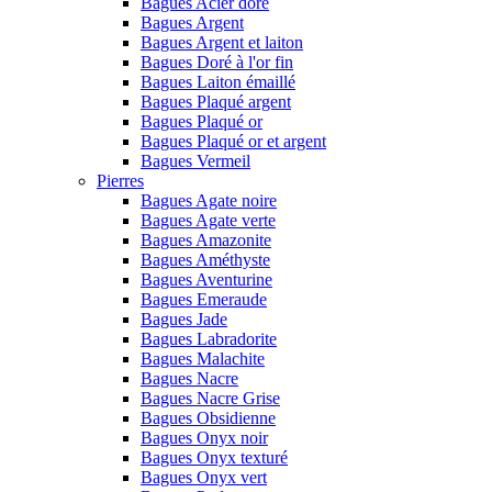
Bagues Acier doré
Bagues Argent
Bagues Argent et laiton
Bagues Doré à l'or fin
Bagues Laiton émaillé
Bagues Plaqué argent
Bagues Plaqué or
Bagues Plaqué or et argent
Bagues Vermeil
Pierres
Bagues Agate noire
Bagues Agate verte
Bagues Amazonite
Bagues Améthyste
Bagues Aventurine
Bagues Emeraude
Bagues Jade
Bagues Labradorite
Bagues Malachite
Bagues Nacre
Bagues Nacre Grise
Bagues Obsidienne
Bagues Onyx noir
Bagues Onyx texturé
Bagues Onyx vert