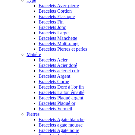
Type
Bracelets Avec pierre
Bracelets Cordon
Bracelets Elastique
Bracelets Fin
Bracelets Jonc
Bracelets Large
Bracelets Manchette
Bracelets Multi-rangs
Bracelets Pierres et perles
Matière
Bracelets Acier
Bracelets Acier doré
Bracelets acier et cuir
Bracelets Argent
Bracelets Corne
Bracelets Doré à l'or fin
Bracelets Laiton émaillé
Bracelets Plaqué argent
Bracelets Plaqué or
Bracelets Vermeil
Pierres
Bracelets Agate blanche
Bracelets agate mousse
Bracelets Agate noire