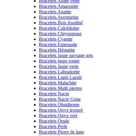
Bracelets Agate verte
Bracelets Amazonite
Bracelets Apatite
Bracelets Aventurine
Bracelets Bois fossilisé
Bracelets Calcédoine
Bracelets Chrysoprase
Bracelets Cyanite
Bracelets Emeraude
Bracelets Hématite
Bracelets Jaspe paysage gris
Bracelets jaspe rouge
Bracelets Jaspe verte
Bracelets Labradorite
Bracelets Lapis Lazuli
Bracelets Malachite
Bracelets Multi pierres
Bracelets Nacre
Bracelets Nacre Grise
Bracelets Obsidienne
Bracelets Onyx texturé
Bracelets Onyx vert
Bracelets Opale
Bracelets Perle
Bracelets Pierre de lune