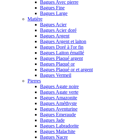
Bagues Avec pierre
Bagues Fine
Bagues Large
Matière
Bagues Acier
Bagues Acier doré
Bagues Argent
Bagues Argent et laiton
Bagues Doré à l'or fin
Bagues Laiton émaillé
Bagues Plaqué argent
Bagues Plaqué or
Bagues Plaqué or et argent
Bagues Vermeil
Pierres
Bagues Agate noire
Bagues Agate verte
Bagues Amazonite
Bagues Améthyste
Bagues Aventurine
Bagues Emeraude
Bagues Jade
Bagues Labradorite
Bagues Malachite
Bagues Nacre