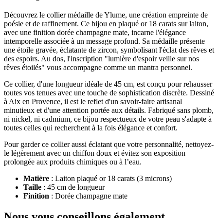
Découvrez le collier médaille de Ylume, une création empreinte de
poésie et de raffinement. Ce bijou en plaqué or 18 carats sur laiton,
avec une finition dorée champagne mate, incarne l'élégance
intemporelle associée à un message profond. Sa médaille présente
une étoile gravée, éclatante de zircon, symbolisant l'éclat des rêves et
des espoirs. Au dos, l'inscription "lumière d'espoir veille sur nos
rêves étoilés" vous accompagne comme un mantra personnel.
Ce collier, d'une longueur idéale de 45 cm, est conçu pour rehausser
toutes vos tenues avec une touche de sophistication discrète. Dessiné
à Aix en Provence, il est le reflet d'un savoir-faire artisanal
minutieux et d'une attention portée aux détails. Fabriqué sans plomb,
ni nickel, ni cadmium, ce bijou respectueux de votre peau s'adapte à
toutes celles qui recherchent à la fois élégance et confort.
Pour garder ce collier aussi éclatant que votre personnalité, nettoyez-
le légèrement avec un chiffon doux et évitez son exposition
prolongée aux produits chimiques ou à l’eau.
Matière
: Laiton plaqué or 18 carats (3 microns)
Taille
: 45 cm de longueur
Finition
: Dorée champagne mate
Nous vous conseillons également...