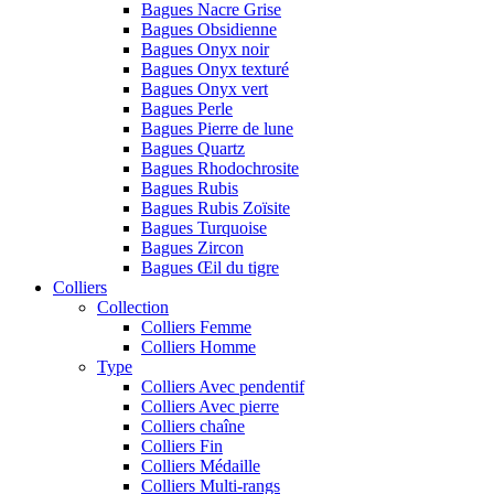
Bagues Nacre Grise
Bagues Obsidienne
Bagues Onyx noir
Bagues Onyx texturé
Bagues Onyx vert
Bagues Perle
Bagues Pierre de lune
Bagues Quartz
Bagues Rhodochrosite
Bagues Rubis
Bagues Rubis Zoïsite
Bagues Turquoise
Bagues Zircon
Bagues Œil du tigre
Colliers
Collection
Colliers Femme
Colliers Homme
Type
Colliers Avec pendentif
Colliers Avec pierre
Colliers chaîne
Colliers Fin
Colliers Médaille
Colliers Multi-rangs