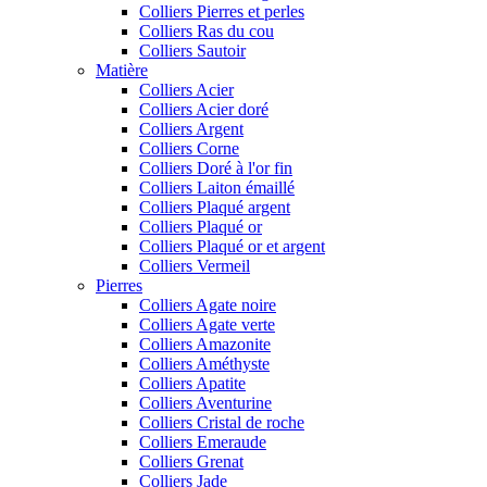
Colliers Pierres et perles
Colliers Ras du cou
Colliers Sautoir
Matière
Colliers Acier
Colliers Acier doré
Colliers Argent
Colliers Corne
Colliers Doré à l'or fin
Colliers Laiton émaillé
Colliers Plaqué argent
Colliers Plaqué or
Colliers Plaqué or et argent
Colliers Vermeil
Pierres
Colliers Agate noire
Colliers Agate verte
Colliers Amazonite
Colliers Améthyste
Colliers Apatite
Colliers Aventurine
Colliers Cristal de roche
Colliers Emeraude
Colliers Grenat
Colliers Jade