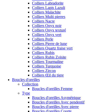
Colliers Labradorite
Colliers Lapis Lazuli
Colliers Malachite
Colliers Multi pierres
Colliers Nacre
Colliers Onyx noir
Colliers Onyx texturé
Colliers Onyx vert
Colliers Perle
Colliers Pierre de lune
Colliers Quartz fraise vert
Colliers Rubis
Colliers Rubis Zoïsite
Colliers Tourmaline
Colliers Turquoise
Colliers Zircon
Colliers Œil du tigre
Boucles d'oreilles
Collection
Boucles d'oreilles Femme
Type
Boucles d'oreilles Asymétrique
Boucles d'oreilles Avec pendentif
Boucles d'oreilles Avec pierre
Boucles d'oreilles Courte