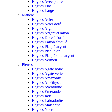
Bagues Avec pierre
Bagues Fine
Bagues Large
Matière
Bagues Acier
Bagues Acier doré
Bagues Argent
Bagues Argent et laiton
Bagues Doré à l'or fin
Bagues Laiton émaillé
Bagues Plaqué argent
Bagues Plaqué or
Bagues Plaqué or et argent
Bagues Vermeil
Pierres
Bagues Agate noire
Bagues Agate verte
Bagues Amazonite
Bagues Améthyste
Bagues Aventurine
Bagues Emeraude
Bagues Jade
Bagues Labradorite
Bagues Malachite
Bagues Nacre