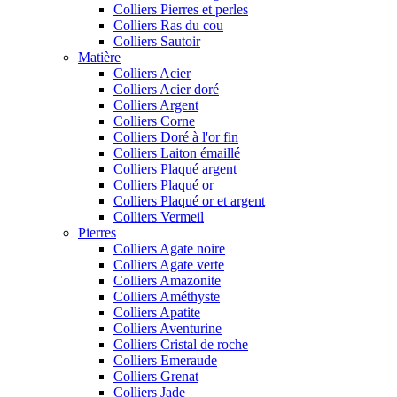
Colliers Pierres et perles
Colliers Ras du cou
Colliers Sautoir
Matière
Colliers Acier
Colliers Acier doré
Colliers Argent
Colliers Corne
Colliers Doré à l'or fin
Colliers Laiton émaillé
Colliers Plaqué argent
Colliers Plaqué or
Colliers Plaqué or et argent
Colliers Vermeil
Pierres
Colliers Agate noire
Colliers Agate verte
Colliers Amazonite
Colliers Améthyste
Colliers Apatite
Colliers Aventurine
Colliers Cristal de roche
Colliers Emeraude
Colliers Grenat
Colliers Jade