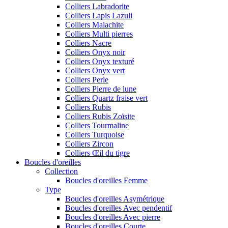
Colliers Labradorite
Colliers Lapis Lazuli
Colliers Malachite
Colliers Multi pierres
Colliers Nacre
Colliers Onyx noir
Colliers Onyx texturé
Colliers Onyx vert
Colliers Perle
Colliers Pierre de lune
Colliers Quartz fraise vert
Colliers Rubis
Colliers Rubis Zoïsite
Colliers Tourmaline
Colliers Turquoise
Colliers Zircon
Colliers Œil du tigre
Boucles d'oreilles
Collection
Boucles d'oreilles Femme
Type
Boucles d'oreilles Asymétrique
Boucles d'oreilles Avec pendentif
Boucles d'oreilles Avec pierre
Boucles d'oreilles Courte