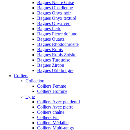
Bagues Nacre Grise
Bagues Obsidienne
Bagues Onyx noir
Bagues Onyx texturé
Bagues Onyx vert
Bagues Perle
Bagues Pierre de lune
Bagues Quartz
Bagues Rhodochrosite
Bagues Rubis
Bagues Rubis Zoïsite
Bagues Turquoise
Bagues Zircon
Bagues Œil du tigre
Colliers
Collection
Colliers Femme
Colliers Homme
Type
Colliers Avec pendentif
Colliers Avec pierre
Colliers chaîne
Colliers Fin
Colliers Médaille
Colliers Multi-rangs