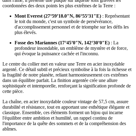
dans l'âme, il présente une plaque sur laquelle sont gravées les
coordonnées des deux points les plus extrêmes de la Terre :
Mont Everest (27°59’18.0″N, 86°55’31″E)
: Représentant
le toit du monde, c'est un symbole de persévérance,
d'accomplissement personnel et de triomphe sur les défis les
plus élevés.
Fosse des Mariannes (17°45’0″N, 142°30’0″E)
: La
profondeur insondable, un emblème de mystère et de force,
qui évoque la puissance cachée et l'inconnu.
Le centre du collier met en valeur une Terre en acier inoxydable
argenté. Ce détail subtil et précieux symbolise à la fois la richesse et
la fragilité de notre planète, reliant harmonieusement ces extrêmes
dans un équilibre parfait. La finition argentée crée une allure
sophistiquée et intemporelle, renforçant la signification profonde de
cette pièce.
La chaîne, en acier inoxydable couleur vintage de 57,5 cm, assure
durabilité et résistance, tout en apportant une esthétique élégante et
classique. Ensemble, ces éléments forment un bijou qui incarne
l'équilibre entre ambition et humilité, un rappel continu de
l'importance de la quête des sommets et de la compréhension des
abîmes.