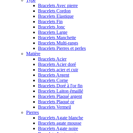
Type
Bracelets Avec pierre
Bracelets Cordon
Bracelets Elastique
Bracelets Fin
Bracelets Jonc
Bracelets Large
Bracelets Manchette
Bracelets Multi-rangs
Bracelets Pierres et perles
Matière
Bracelets Acier
Bracelets Acier doré
Bracelets acier et cuir
Bracelets Argent
Bracelets Corne
Bracelets Doré à l'or fin
Bracelets Laiton émaillé
Bracelets Plaqué argent
Bracelets Plaqué or
Bracelets Vermeil
Pierres
Bracelets Agate blanche
Bracelets agate mousse
Bracelets Agate noire