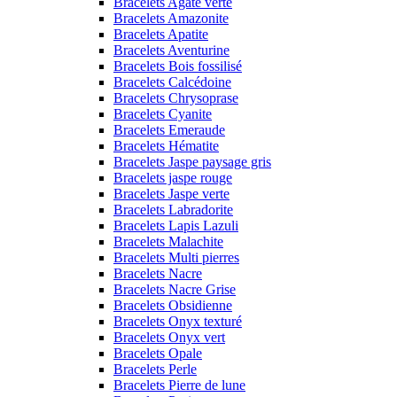
Bracelets Agate verte
Bracelets Amazonite
Bracelets Apatite
Bracelets Aventurine
Bracelets Bois fossilisé
Bracelets Calcédoine
Bracelets Chrysoprase
Bracelets Cyanite
Bracelets Emeraude
Bracelets Hématite
Bracelets Jaspe paysage gris
Bracelets jaspe rouge
Bracelets Jaspe verte
Bracelets Labradorite
Bracelets Lapis Lazuli
Bracelets Malachite
Bracelets Multi pierres
Bracelets Nacre
Bracelets Nacre Grise
Bracelets Obsidienne
Bracelets Onyx texturé
Bracelets Onyx vert
Bracelets Opale
Bracelets Perle
Bracelets Pierre de lune