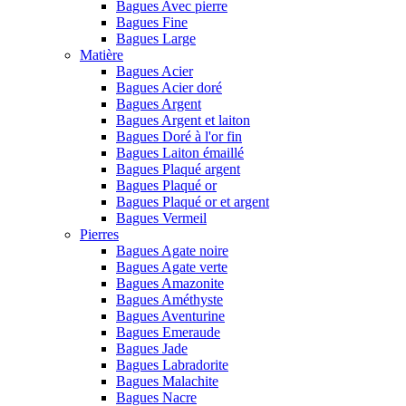
Bagues Avec pierre
Bagues Fine
Bagues Large
Matière
Bagues Acier
Bagues Acier doré
Bagues Argent
Bagues Argent et laiton
Bagues Doré à l'or fin
Bagues Laiton émaillé
Bagues Plaqué argent
Bagues Plaqué or
Bagues Plaqué or et argent
Bagues Vermeil
Pierres
Bagues Agate noire
Bagues Agate verte
Bagues Amazonite
Bagues Améthyste
Bagues Aventurine
Bagues Emeraude
Bagues Jade
Bagues Labradorite
Bagues Malachite
Bagues Nacre