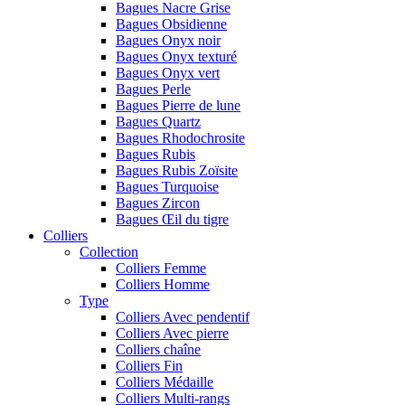
Bagues Nacre Grise
Bagues Obsidienne
Bagues Onyx noir
Bagues Onyx texturé
Bagues Onyx vert
Bagues Perle
Bagues Pierre de lune
Bagues Quartz
Bagues Rhodochrosite
Bagues Rubis
Bagues Rubis Zoïsite
Bagues Turquoise
Bagues Zircon
Bagues Œil du tigre
Colliers
Collection
Colliers Femme
Colliers Homme
Type
Colliers Avec pendentif
Colliers Avec pierre
Colliers chaîne
Colliers Fin
Colliers Médaille
Colliers Multi-rangs