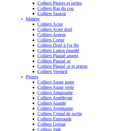
Colliers Pierres et perles
Colliers Ras du cou
Colliers Sautoir
Matière
Colliers Acier
Colliers Acier doré
Colliers Argent
Colliers Corne
Colliers Doré à l'or fin
Colliers Laiton émaillé
Colliers Plaqué argent
Colliers Plaqué or
Colliers Plaqué or et argent
Colliers Vermeil
Pierres
Colliers Agate noire
Colliers Agate verte
Colliers Amazonite
Colliers Améthyste
Colliers Apatite
Colliers Aventurine
Colliers Cristal de roche
Colliers Emeraude
Colliers Grenat
Colliers Jade