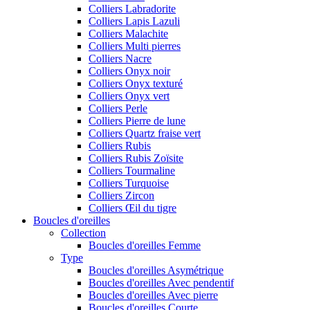
Colliers Labradorite
Colliers Lapis Lazuli
Colliers Malachite
Colliers Multi pierres
Colliers Nacre
Colliers Onyx noir
Colliers Onyx texturé
Colliers Onyx vert
Colliers Perle
Colliers Pierre de lune
Colliers Quartz fraise vert
Colliers Rubis
Colliers Rubis Zoïsite
Colliers Tourmaline
Colliers Turquoise
Colliers Zircon
Colliers Œil du tigre
Boucles d'oreilles
Collection
Boucles d'oreilles Femme
Type
Boucles d'oreilles Asymétrique
Boucles d'oreilles Avec pendentif
Boucles d'oreilles Avec pierre
Boucles d'oreilles Courte