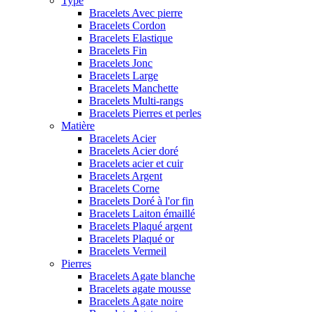
Type
Bracelets Avec pierre
Bracelets Cordon
Bracelets Elastique
Bracelets Fin
Bracelets Jonc
Bracelets Large
Bracelets Manchette
Bracelets Multi-rangs
Bracelets Pierres et perles
Matière
Bracelets Acier
Bracelets Acier doré
Bracelets acier et cuir
Bracelets Argent
Bracelets Corne
Bracelets Doré à l'or fin
Bracelets Laiton émaillé
Bracelets Plaqué argent
Bracelets Plaqué or
Bracelets Vermeil
Pierres
Bracelets Agate blanche
Bracelets agate mousse
Bracelets Agate noire