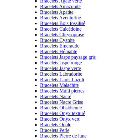
Bracelets Agate verte
Bracelets Amazonite
Bracelets Apatite
Bracelets Aventurine
Bracelets Bois fossilisé
Bracelets Calcédoine
Bracelets Chrysoprase
Bracelets Cyanite
Bracelets Emeraude
Bracelets Hématite
Bracelets Jaspe paysage gris
Bracelets jaspe rouge
Bracelets Jaspe verte
Bracelets Labradorite
Bracelets Lapis Lazuli
Bracelets Malachite
Bracelets Multi pierres
Bracelets Nacre
Bracelets Nacre Grise
Bracelets Obsidienne
Bracelets Onyx texturé
Bracelets Onyx vert
Bracelets Opale
Bracelets Perle
Bracelets Pierre de lune