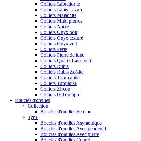
Colliers Labradorite
Colliers Lapis Lazuli
Colliers Malachite
Colliers Multi pierres
Colliers Nacre
Colliers Onyx noir
Colliers Onyx texturé
Colliers Onyx vert
Colliers Perle
Colliers Pierre de lune
Colliers Quartz fraise vert
Colliers Rubis
Colliers Rubis Zoïsite
Colliers Tourmaline
Colliers Turquoise
Colliers Zircon
Colliers Œil du tigre
Boucles d'oreilles
Collection
Boucles d'oreilles Femme
Type
Boucles d'oreilles Asymétrique
Boucles d'oreilles Avec pendentif
Boucles d'oreilles Avec pierre
Boucles d'oreilles Courte