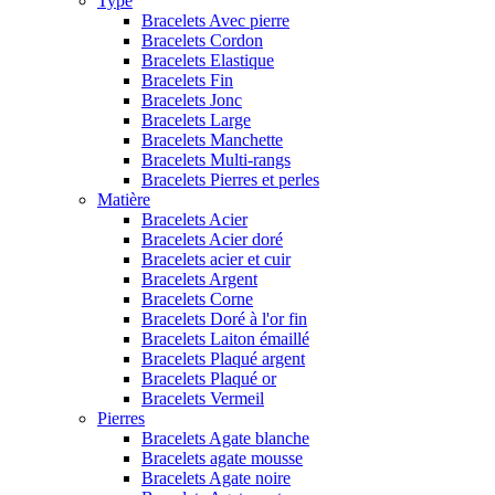
Type
Bracelets Avec pierre
Bracelets Cordon
Bracelets Elastique
Bracelets Fin
Bracelets Jonc
Bracelets Large
Bracelets Manchette
Bracelets Multi-rangs
Bracelets Pierres et perles
Matière
Bracelets Acier
Bracelets Acier doré
Bracelets acier et cuir
Bracelets Argent
Bracelets Corne
Bracelets Doré à l'or fin
Bracelets Laiton émaillé
Bracelets Plaqué argent
Bracelets Plaqué or
Bracelets Vermeil
Pierres
Bracelets Agate blanche
Bracelets agate mousse
Bracelets Agate noire