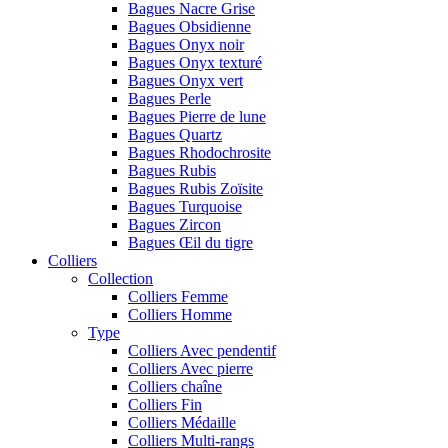
Bagues Nacre Grise
Bagues Obsidienne
Bagues Onyx noir
Bagues Onyx texturé
Bagues Onyx vert
Bagues Perle
Bagues Pierre de lune
Bagues Quartz
Bagues Rhodochrosite
Bagues Rubis
Bagues Rubis Zoïsite
Bagues Turquoise
Bagues Zircon
Bagues Œil du tigre
Colliers
Collection
Colliers Femme
Colliers Homme
Type
Colliers Avec pendentif
Colliers Avec pierre
Colliers chaîne
Colliers Fin
Colliers Médaille
Colliers Multi-rangs