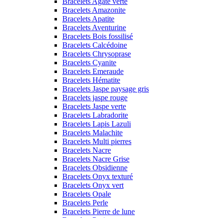
Bracelets Agate verte
Bracelets Amazonite
Bracelets Apatite
Bracelets Aventurine
Bracelets Bois fossilisé
Bracelets Calcédoine
Bracelets Chrysoprase
Bracelets Cyanite
Bracelets Emeraude
Bracelets Hématite
Bracelets Jaspe paysage gris
Bracelets jaspe rouge
Bracelets Jaspe verte
Bracelets Labradorite
Bracelets Lapis Lazuli
Bracelets Malachite
Bracelets Multi pierres
Bracelets Nacre
Bracelets Nacre Grise
Bracelets Obsidienne
Bracelets Onyx texturé
Bracelets Onyx vert
Bracelets Opale
Bracelets Perle
Bracelets Pierre de lune