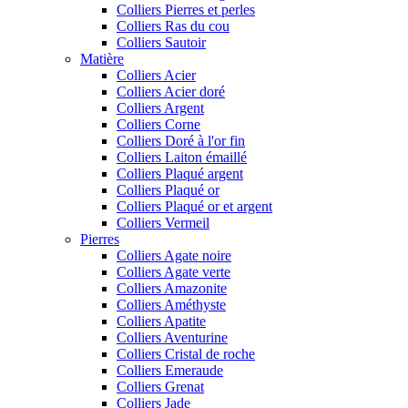
Colliers Pierres et perles
Colliers Ras du cou
Colliers Sautoir
Matière
Colliers Acier
Colliers Acier doré
Colliers Argent
Colliers Corne
Colliers Doré à l'or fin
Colliers Laiton émaillé
Colliers Plaqué argent
Colliers Plaqué or
Colliers Plaqué or et argent
Colliers Vermeil
Pierres
Colliers Agate noire
Colliers Agate verte
Colliers Amazonite
Colliers Améthyste
Colliers Apatite
Colliers Aventurine
Colliers Cristal de roche
Colliers Emeraude
Colliers Grenat
Colliers Jade