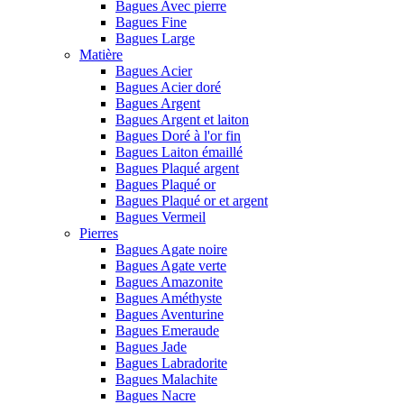
Bagues Avec pierre
Bagues Fine
Bagues Large
Matière
Bagues Acier
Bagues Acier doré
Bagues Argent
Bagues Argent et laiton
Bagues Doré à l'or fin
Bagues Laiton émaillé
Bagues Plaqué argent
Bagues Plaqué or
Bagues Plaqué or et argent
Bagues Vermeil
Pierres
Bagues Agate noire
Bagues Agate verte
Bagues Amazonite
Bagues Améthyste
Bagues Aventurine
Bagues Emeraude
Bagues Jade
Bagues Labradorite
Bagues Malachite
Bagues Nacre