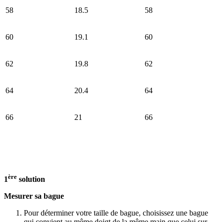
58
18.5
58
60
19.1
60
62
19.8
62
64
20.4
64
66
21
66
ère
1
solution
Mesurer sa bague
Pour déterminer votre taille de bague, choisissez une bague
qui convient au même doigt de la même main que celui sur