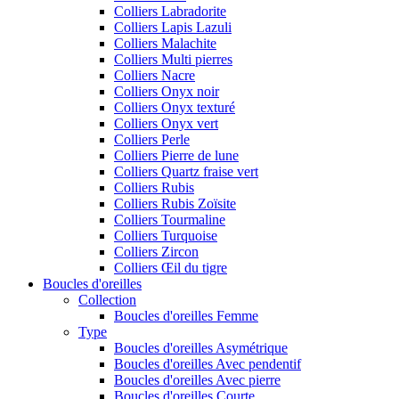
Colliers Labradorite
Colliers Lapis Lazuli
Colliers Malachite
Colliers Multi pierres
Colliers Nacre
Colliers Onyx noir
Colliers Onyx texturé
Colliers Onyx vert
Colliers Perle
Colliers Pierre de lune
Colliers Quartz fraise vert
Colliers Rubis
Colliers Rubis Zoïsite
Colliers Tourmaline
Colliers Turquoise
Colliers Zircon
Colliers Œil du tigre
Boucles d'oreilles
Collection
Boucles d'oreilles Femme
Type
Boucles d'oreilles Asymétrique
Boucles d'oreilles Avec pendentif
Boucles d'oreilles Avec pierre
Boucles d'oreilles Courte