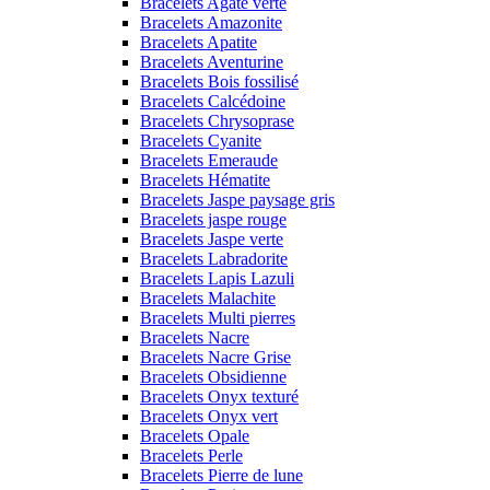
Bracelets Agate verte
Bracelets Amazonite
Bracelets Apatite
Bracelets Aventurine
Bracelets Bois fossilisé
Bracelets Calcédoine
Bracelets Chrysoprase
Bracelets Cyanite
Bracelets Emeraude
Bracelets Hématite
Bracelets Jaspe paysage gris
Bracelets jaspe rouge
Bracelets Jaspe verte
Bracelets Labradorite
Bracelets Lapis Lazuli
Bracelets Malachite
Bracelets Multi pierres
Bracelets Nacre
Bracelets Nacre Grise
Bracelets Obsidienne
Bracelets Onyx texturé
Bracelets Onyx vert
Bracelets Opale
Bracelets Perle
Bracelets Pierre de lune