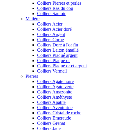
Colliers Pierres et perles
Colliers Ras du cou
Colliers Sautoir
Matière
Colliers Acier
Colliers Acier doré
Colliers Argent
Colliers Corne
Colliers Doré à l'or fin
Colliers Laiton émaillé
Colliers Plaqué argent
Colliers Plaqué or
Colliers Plaqué or et argent
Colliers Vermeil
Pierres
Colliers Agate noire
Colliers Agate verte
Colliers Amazonite
Colliers Améthyste
Colliers Apatite
Colliers Aventurine
Colliers Cristal de roche
Colliers Emeraude
Colliers Grenat
Colliers Jade