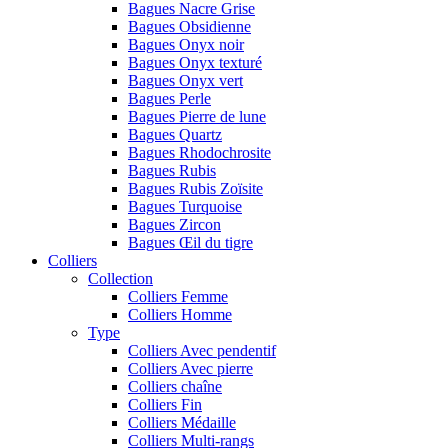
Bagues Nacre Grise
Bagues Obsidienne
Bagues Onyx noir
Bagues Onyx texturé
Bagues Onyx vert
Bagues Perle
Bagues Pierre de lune
Bagues Quartz
Bagues Rhodochrosite
Bagues Rubis
Bagues Rubis Zoïsite
Bagues Turquoise
Bagues Zircon
Bagues Œil du tigre
Colliers
Collection
Colliers Femme
Colliers Homme
Type
Colliers Avec pendentif
Colliers Avec pierre
Colliers chaîne
Colliers Fin
Colliers Médaille
Colliers Multi-rangs