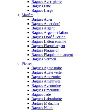
Bagues Avec pierre
Bagues Fine
Bagues Large
Matière
Bagues Acier
Bagues Acier doré
Bagues Argent
Bagues Argent et laiton
Bagues Doré à l'or fin
Bagues Laiton émaillé
Bagues Plaqué argent
Bagues Plaqué or
Bagues Plaqué or et argent
Bagues Vermeil
Pierres
Bagues Agate noire
Bagues Agate verte
Bagues Amazonite
Bagues Améthyste
Bagues Aventurine
Bagues Emeraude
Bagues Jade
Bagues Labradorite
Bagues Malachite
Bagues Nacre