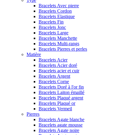
Type
Bracelets Avec pierre
Bracelets Cordon
Bracelets Elastique
Bracelets Fin
Bracelets Jonc
Bracelets Large
Bracelets Manchette
Bracelets Multi-rangs
Bracelets Pierres et perles
Matière
Bracelets Acier
Bracelets Acier doré
Bracelets acier et cuir
Bracelets Argent
Bracelets Corne
Bracelets Doré à l'or fin
Bracelets Laiton émaillé
Bracelets Plaqué argent
Bracelets Plaqué or
Bracelets Vermeil
Pierres
Bracelets Agate blanche
Bracelets agate mousse
Bracelets Agate noire