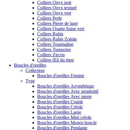
Colliers Onyx noir
Colliers Onyx texturé
Colliers Onyx vert
Colliers Perle
Colliers Pierre de lune
Colliers Quartz fraise vert
Colliers Rubis
Colliers Rubis Zoïsite
Colliers Tourmaline
Colliers Turquoise
Colliers Zircon
Colliers Œil du tigre
Boucles d'oreilles
Collection
Boucles d'oreilles Femme
Type
Boucles d'oreilles Asymétrique
Boucles d'oreilles Avec pendentif
Boucles d'oreilles Avec pierre
Boucles d'oreilles Courte
Boucles d'oreilles Créole
Boucles d'oreilles Large
Boucles d'oreilles Mini créole
Boucles d'oreilles Monos boucle
Boucles d'oreilles Pendante