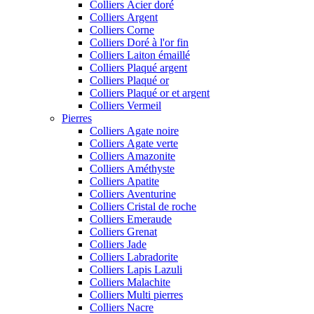
Colliers Acier doré
Colliers Argent
Colliers Corne
Colliers Doré à l'or fin
Colliers Laiton émaillé
Colliers Plaqué argent
Colliers Plaqué or
Colliers Plaqué or et argent
Colliers Vermeil
Pierres
Colliers Agate noire
Colliers Agate verte
Colliers Amazonite
Colliers Améthyste
Colliers Apatite
Colliers Aventurine
Colliers Cristal de roche
Colliers Emeraude
Colliers Grenat
Colliers Jade
Colliers Labradorite
Colliers Lapis Lazuli
Colliers Malachite
Colliers Multi pierres
Colliers Nacre