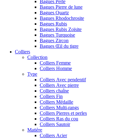
Bagues Perle
Bagues Pierre de lune
Bagues Quartz
Bagues Rhodochrosite
Bagues Rubis
Bagues Rubis Zoïsite
Bagues Turquoise
Bagues Zircon
Bagues Œil du tigre
Colliers
Collection
Colliers Femme
Colliers Homme
Type
Colliers Avec pendentif
Colliers Avec pierre
Colliers chaîne
Colliers Fin
Colliers Médaille
Colliers Multi-rangs
Colliers Pierres et perles
Colliers Ras du cou
Colliers Sautoir
Matière
Colliers Acier