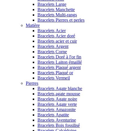
Bracelets Large
Bracelets Manchette
Bracelets Multi-rangs
Bracelets Pierres et perles
Matière
Bracelets Acier
Bracelets Acier doré
Bracelets acier et cuir
Bracelets Argent
Bracelets Corne
Bracelets Doré à l'or fin
Bracelets Laiton émaillé
Bracelets Plaqué argent
Bracelets Plaqué or
Bracelets Vermeil
Pierres
Bracelets Agate blanche
Bracelets agate mousse
Bracelets Agate noire
Bracelets Agate verte
Bracelets Amazonite
Bracelets Apatite
Bracelets Aventurine
Bracelets Bois fossilisé
Bracelets Calcédoine