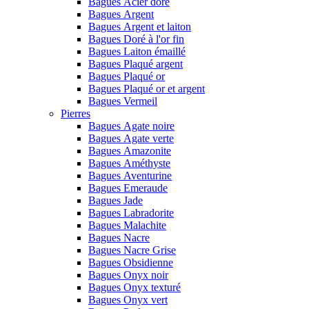
Bagues Acier doré
Bagues Argent
Bagues Argent et laiton
Bagues Doré à l'or fin
Bagues Laiton émaillé
Bagues Plaqué argent
Bagues Plaqué or
Bagues Plaqué or et argent
Bagues Vermeil
Pierres
Bagues Agate noire
Bagues Agate verte
Bagues Amazonite
Bagues Améthyste
Bagues Aventurine
Bagues Emeraude
Bagues Jade
Bagues Labradorite
Bagues Malachite
Bagues Nacre
Bagues Nacre Grise
Bagues Obsidienne
Bagues Onyx noir
Bagues Onyx texturé
Bagues Onyx vert