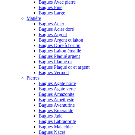
Bagues Avec pierre
Bagues Fine
Bagues Large
Matière
Bagues Acier
Bagues Acier doré
Bagues Argent
Bagues Argent et laiton
Bagues Doré à l'or fin
Bagues Laiton émaillé
Bagues Plaqué argent
Bagues Plaqué or
Bagues Plaqué or et argent
Bagues Vermeil
Pierres
Bagues Agate noire
Bagues Agate verte
Bagues Amazonite
Bagues Améthyste
Bagues Aventurine
Bagues Emeraude
Bagues Jade
Bagues Labradorite
Bagues Malachite
Bagues Nacre