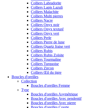
Colliers Labradorite
Colliers Lapis Lazuli
Colliers Malachite
Colliers Multi pierres
Colliers Nacre
Colliers Onyx noir
Colliers Onyx texturé
Colliers Onyx vert
Colliers Perle
Colliers Pierre de lune
Colliers Quartz fraise vert
Colliers Rubis
Colliers Rubis Zoïsite
Colliers Tourmaline
Colliers Turquoise
Colliers Zircon
Colliers Œil du tigre
Boucles d'oreilles
Collection
Boucles d'oreilles Femme
Type
Boucles d'oreilles Asymétrique
Boucles d'oreilles Avec pendentif
Boucles d'oreilles Avec pierre
Boucles d'oreilles Courte