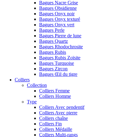
Bagues Nacre Grise
Bagues Obsidienne
Bagues Onyx noir
Bagues Onyx texturé
Bagues Onyx vert
Bagues Perle
Bagues Pierre de lune
Bagues Quartz
Bagues Rhodochrosite
Bagues Rubis
Bagues Rubis Zoïsite
Bagues Turquoise
Bagues Zircon
Bagues Œil du tigre
Colliers
Collection
Colliers Femme
Colliers Homme
Type
Colliers Avec pendentif
Colliers Avec pierre
Colliers chaîne
Colliers Fin
Colliers Médaille
Colliers Multi-rangs