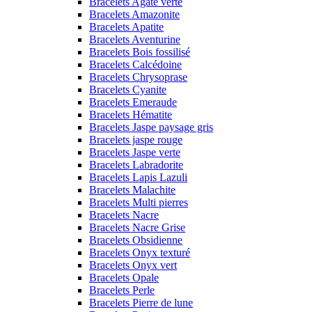
Bracelets Agate verte
Bracelets Amazonite
Bracelets Apatite
Bracelets Aventurine
Bracelets Bois fossilisé
Bracelets Calcédoine
Bracelets Chrysoprase
Bracelets Cyanite
Bracelets Emeraude
Bracelets Hématite
Bracelets Jaspe paysage gris
Bracelets jaspe rouge
Bracelets Jaspe verte
Bracelets Labradorite
Bracelets Lapis Lazuli
Bracelets Malachite
Bracelets Multi pierres
Bracelets Nacre
Bracelets Nacre Grise
Bracelets Obsidienne
Bracelets Onyx texturé
Bracelets Onyx vert
Bracelets Opale
Bracelets Perle
Bracelets Pierre de lune