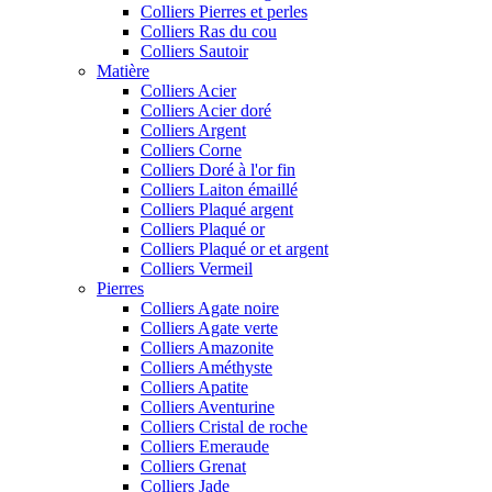
Colliers Pierres et perles
Colliers Ras du cou
Colliers Sautoir
Matière
Colliers Acier
Colliers Acier doré
Colliers Argent
Colliers Corne
Colliers Doré à l'or fin
Colliers Laiton émaillé
Colliers Plaqué argent
Colliers Plaqué or
Colliers Plaqué or et argent
Colliers Vermeil
Pierres
Colliers Agate noire
Colliers Agate verte
Colliers Amazonite
Colliers Améthyste
Colliers Apatite
Colliers Aventurine
Colliers Cristal de roche
Colliers Emeraude
Colliers Grenat
Colliers Jade