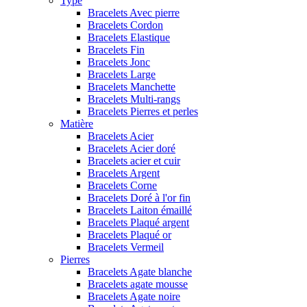
Type
Bracelets Avec pierre
Bracelets Cordon
Bracelets Elastique
Bracelets Fin
Bracelets Jonc
Bracelets Large
Bracelets Manchette
Bracelets Multi-rangs
Bracelets Pierres et perles
Matière
Bracelets Acier
Bracelets Acier doré
Bracelets acier et cuir
Bracelets Argent
Bracelets Corne
Bracelets Doré à l'or fin
Bracelets Laiton émaillé
Bracelets Plaqué argent
Bracelets Plaqué or
Bracelets Vermeil
Pierres
Bracelets Agate blanche
Bracelets agate mousse
Bracelets Agate noire