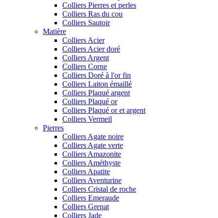
Colliers Pierres et perles
Colliers Ras du cou
Colliers Sautoir
Matière
Colliers Acier
Colliers Acier doré
Colliers Argent
Colliers Corne
Colliers Doré à l'or fin
Colliers Laiton émaillé
Colliers Plaqué argent
Colliers Plaqué or
Colliers Plaqué or et argent
Colliers Vermeil
Pierres
Colliers Agate noire
Colliers Agate verte
Colliers Amazonite
Colliers Améthyste
Colliers Apatite
Colliers Aventurine
Colliers Cristal de roche
Colliers Emeraude
Colliers Grenat
Colliers Jade