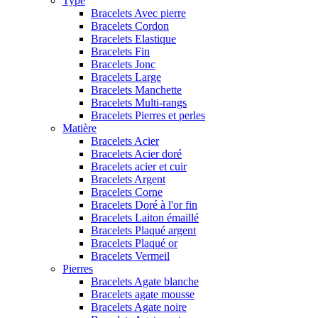
Type
Bracelets Avec pierre
Bracelets Cordon
Bracelets Elastique
Bracelets Fin
Bracelets Jonc
Bracelets Large
Bracelets Manchette
Bracelets Multi-rangs
Bracelets Pierres et perles
Matière
Bracelets Acier
Bracelets Acier doré
Bracelets acier et cuir
Bracelets Argent
Bracelets Corne
Bracelets Doré à l'or fin
Bracelets Laiton émaillé
Bracelets Plaqué argent
Bracelets Plaqué or
Bracelets Vermeil
Pierres
Bracelets Agate blanche
Bracelets agate mousse
Bracelets Agate noire