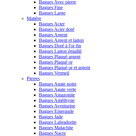
Bagues Avec pierre
Bagues Fine
Bagues Large
Matière
Bagues Acier
Bagues Acier doré
Bagues Argent
Bagues Argent et laiton
Bagues Doré à l'or fin
Bagues Laiton émaillé
Bagues Plaqué argent
Bagues Plaqué or
Bagues Plaqué or et argent
Bagues Vermeil
Pierres
Bagues Agate noire
Bagues Agate verte
Bagues Amazonite
Bagues Améthyste
Bagues Aventurine
Bagues Emeraude
Bagues Jade
Bagues Labradorite
Bagues Malachite
Bagues Nacre