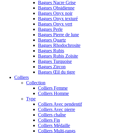
Bagues Nacre Grise
Bagues Obsidienne
Bagues Onyx noir
Bagues Onyx texturé
Bagues Onyx vert
Bagues Perle
Bagues Pierre de lune
Bagues Quartz
Bagues Rhodochrosite
Bagues Rubis
Bagues Rubis Zoïsite
Bagues Turquoise
Bagues Zircon
Bagues Œil du tigre
Colliers
Collection
Colliers Femme
Colliers Homme
Type
Colliers Avec pendentif
Colliers Avec pierre
Colliers chaîne
Colliers Fin
Colliers Médaille
Colliers Multi-rangs