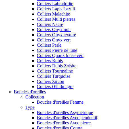
Colliers Labradorite
Colliers Lapis Lazuli
Colliers Malachite
Colliers Multi pierres
Colliers Nacre
Colliers Onyx noir
Colliers Onyx texturé
Colliers Onyx vert
Colliers Perle
Colliers Pierre de lune
Colliers Quartz fraise vert
Colliers Rubis
Colliers Rubis Zoïsite
Colliers Tourmaline
Colliers Turquoise
Colliers Zircon
Colliers Œil du tigre
Boucles d'oreilles
Collection
Boucles d'oreilles Femme
Type
Boucles d'oreilles Asymétrique
Boucles d'oreilles Avec pendentif
Boucles d'oreilles Avec pierre
Boucles d'oreilles Courte