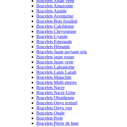
Bracelets Agate verte
Bracelets Amazonite
Bracelets Apatite
Bracelets Aventurine
Bracelets Bois fossilisé
Bracelets Calcédoine
Bracelets Chrysoprase
Bracelets Cyanite
Bracelets Emeraude
Bracelets Hématite
Bracelets Jaspe paysage gris
Bracelets jaspe rouge
Bracelets Jaspe verte
Bracelets Labradorite
Bracelets Lapis Lazuli
Bracelets Malachite
Bracelets Multi pierres
Bracelets Nacre
Bracelets Nacre Grise
Bracelets Obsidienne
Bracelets Onyx texturé
Bracelets Onyx vert
Bracelets Opale
Bracelets Perle
Bracelets Pierre de lune