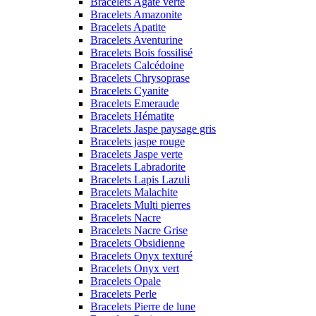
Bracelets Agate verte
Bracelets Amazonite
Bracelets Apatite
Bracelets Aventurine
Bracelets Bois fossilisé
Bracelets Calcédoine
Bracelets Chrysoprase
Bracelets Cyanite
Bracelets Emeraude
Bracelets Hématite
Bracelets Jaspe paysage gris
Bracelets jaspe rouge
Bracelets Jaspe verte
Bracelets Labradorite
Bracelets Lapis Lazuli
Bracelets Malachite
Bracelets Multi pierres
Bracelets Nacre
Bracelets Nacre Grise
Bracelets Obsidienne
Bracelets Onyx texturé
Bracelets Onyx vert
Bracelets Opale
Bracelets Perle
Bracelets Pierre de lune