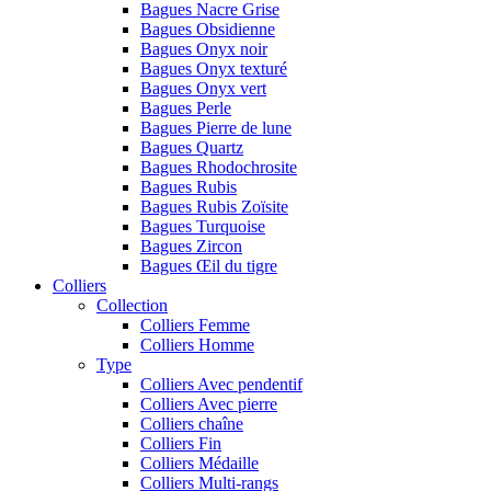
Bagues Nacre Grise
Bagues Obsidienne
Bagues Onyx noir
Bagues Onyx texturé
Bagues Onyx vert
Bagues Perle
Bagues Pierre de lune
Bagues Quartz
Bagues Rhodochrosite
Bagues Rubis
Bagues Rubis Zoïsite
Bagues Turquoise
Bagues Zircon
Bagues Œil du tigre
Colliers
Collection
Colliers Femme
Colliers Homme
Type
Colliers Avec pendentif
Colliers Avec pierre
Colliers chaîne
Colliers Fin
Colliers Médaille
Colliers Multi-rangs