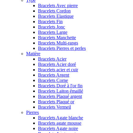
Type
Bracelets Avec pierre
Bracelets Cordon
Bracelets Elastique
Bracelets Fin
Bracelets Jonc
Bracelets Large
Bracelets Manchette
Bracelets Multi-rangs
Bracelets Pierres et perles
Matière
Bracelets Acier
Bracelets Acier doré
Bracelets acier et cuir
Bracelets Argent
Bracelets Corne
Bracelets Doré à l'or fin
Bracelets Laiton émaillé
Bracelets Plaqué argent
Bracelets Plaqué or
Bracelets Vermeil
Pierres
Bracelets Agate blanche
Bracelets agate mousse
Bracelets Agate noire