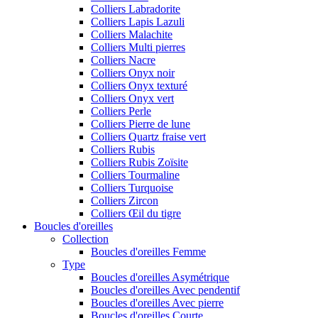
Colliers Labradorite
Colliers Lapis Lazuli
Colliers Malachite
Colliers Multi pierres
Colliers Nacre
Colliers Onyx noir
Colliers Onyx texturé
Colliers Onyx vert
Colliers Perle
Colliers Pierre de lune
Colliers Quartz fraise vert
Colliers Rubis
Colliers Rubis Zoïsite
Colliers Tourmaline
Colliers Turquoise
Colliers Zircon
Colliers Œil du tigre
Boucles d'oreilles
Collection
Boucles d'oreilles Femme
Type
Boucles d'oreilles Asymétrique
Boucles d'oreilles Avec pendentif
Boucles d'oreilles Avec pierre
Boucles d'oreilles Courte