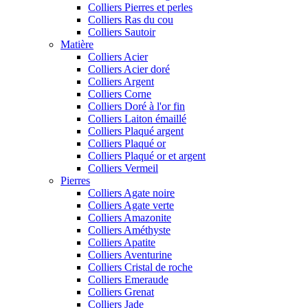
Colliers Pierres et perles
Colliers Ras du cou
Colliers Sautoir
Matière
Colliers Acier
Colliers Acier doré
Colliers Argent
Colliers Corne
Colliers Doré à l'or fin
Colliers Laiton émaillé
Colliers Plaqué argent
Colliers Plaqué or
Colliers Plaqué or et argent
Colliers Vermeil
Pierres
Colliers Agate noire
Colliers Agate verte
Colliers Amazonite
Colliers Améthyste
Colliers Apatite
Colliers Aventurine
Colliers Cristal de roche
Colliers Emeraude
Colliers Grenat
Colliers Jade