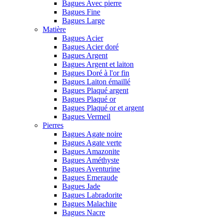
Bagues Avec pierre
Bagues Fine
Bagues Large
Matière
Bagues Acier
Bagues Acier doré
Bagues Argent
Bagues Argent et laiton
Bagues Doré à l'or fin
Bagues Laiton émaillé
Bagues Plaqué argent
Bagues Plaqué or
Bagues Plaqué or et argent
Bagues Vermeil
Pierres
Bagues Agate noire
Bagues Agate verte
Bagues Amazonite
Bagues Améthyste
Bagues Aventurine
Bagues Emeraude
Bagues Jade
Bagues Labradorite
Bagues Malachite
Bagues Nacre