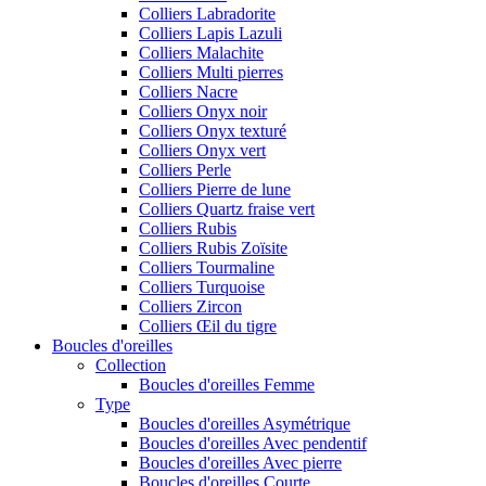
Colliers Labradorite
Colliers Lapis Lazuli
Colliers Malachite
Colliers Multi pierres
Colliers Nacre
Colliers Onyx noir
Colliers Onyx texturé
Colliers Onyx vert
Colliers Perle
Colliers Pierre de lune
Colliers Quartz fraise vert
Colliers Rubis
Colliers Rubis Zoïsite
Colliers Tourmaline
Colliers Turquoise
Colliers Zircon
Colliers Œil du tigre
Boucles d'oreilles
Collection
Boucles d'oreilles Femme
Type
Boucles d'oreilles Asymétrique
Boucles d'oreilles Avec pendentif
Boucles d'oreilles Avec pierre
Boucles d'oreilles Courte