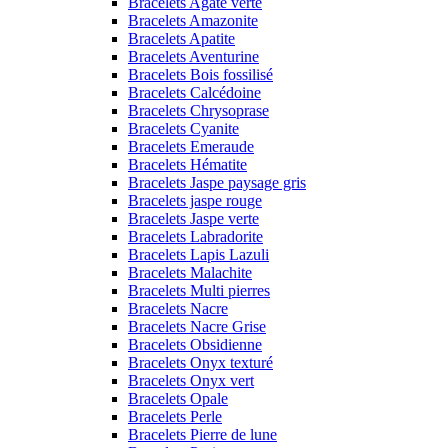
Bracelets Agate verte
Bracelets Amazonite
Bracelets Apatite
Bracelets Aventurine
Bracelets Bois fossilisé
Bracelets Calcédoine
Bracelets Chrysoprase
Bracelets Cyanite
Bracelets Emeraude
Bracelets Hématite
Bracelets Jaspe paysage gris
Bracelets jaspe rouge
Bracelets Jaspe verte
Bracelets Labradorite
Bracelets Lapis Lazuli
Bracelets Malachite
Bracelets Multi pierres
Bracelets Nacre
Bracelets Nacre Grise
Bracelets Obsidienne
Bracelets Onyx texturé
Bracelets Onyx vert
Bracelets Opale
Bracelets Perle
Bracelets Pierre de lune