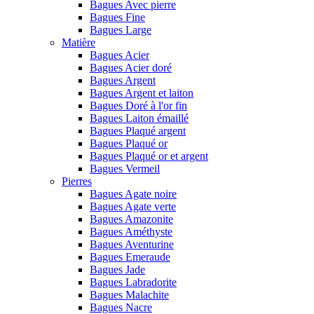
Bagues Avec pierre
Bagues Fine
Bagues Large
Matière
Bagues Acier
Bagues Acier doré
Bagues Argent
Bagues Argent et laiton
Bagues Doré à l'or fin
Bagues Laiton émaillé
Bagues Plaqué argent
Bagues Plaqué or
Bagues Plaqué or et argent
Bagues Vermeil
Pierres
Bagues Agate noire
Bagues Agate verte
Bagues Amazonite
Bagues Améthyste
Bagues Aventurine
Bagues Emeraude
Bagues Jade
Bagues Labradorite
Bagues Malachite
Bagues Nacre