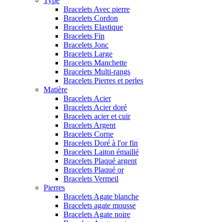
Type
Bracelets Avec pierre
Bracelets Cordon
Bracelets Elastique
Bracelets Fin
Bracelets Jonc
Bracelets Large
Bracelets Manchette
Bracelets Multi-rangs
Bracelets Pierres et perles
Matière
Bracelets Acier
Bracelets Acier doré
Bracelets acier et cuir
Bracelets Argent
Bracelets Corne
Bracelets Doré à l'or fin
Bracelets Laiton émaillé
Bracelets Plaqué argent
Bracelets Plaqué or
Bracelets Vermeil
Pierres
Bracelets Agate blanche
Bracelets agate mousse
Bracelets Agate noire