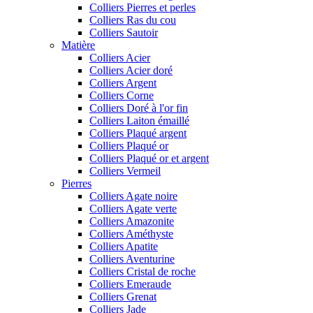
Colliers Pierres et perles
Colliers Ras du cou
Colliers Sautoir
Matière
Colliers Acier
Colliers Acier doré
Colliers Argent
Colliers Corne
Colliers Doré à l'or fin
Colliers Laiton émaillé
Colliers Plaqué argent
Colliers Plaqué or
Colliers Plaqué or et argent
Colliers Vermeil
Pierres
Colliers Agate noire
Colliers Agate verte
Colliers Amazonite
Colliers Améthyste
Colliers Apatite
Colliers Aventurine
Colliers Cristal de roche
Colliers Emeraude
Colliers Grenat
Colliers Jade