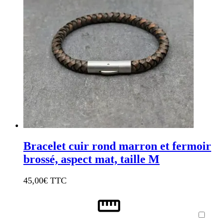
Bracelet cuir rond marron et fermoir
brossé, aspect mat, taille M
45,00
€ TTC