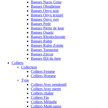
Bagues Nacre Grise
Bagues Obsidienne
Bagues Onyx noir
Bagues Onyx texturé
Bagues Onyx vert
Bagues Perle
Bagues Pierre de lune
Bagues Quartz
Bagues Rhodochrosite
Bagues Rubis
Bagues Rubis Zoïsite
Bagues Turquoise
Bagues Zircon
Bagues Œil du tigre
Colliers
Collection
Colliers Femme
Colliers Homme
Type
Colliers Avec pendentif
Colliers Avec pierre
Colliers chaîne
Colliers Fin
Colliers Médaille
Colliers Multi-rangs