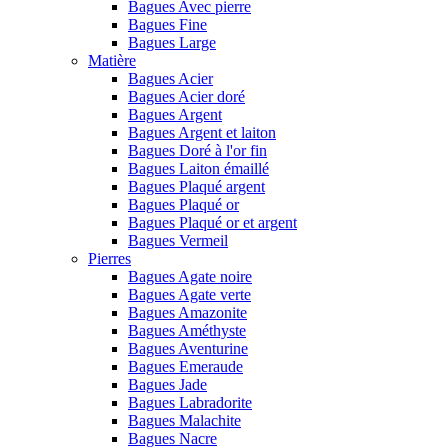
Bagues Avec pierre
Bagues Fine
Bagues Large
Matière
Bagues Acier
Bagues Acier doré
Bagues Argent
Bagues Argent et laiton
Bagues Doré à l'or fin
Bagues Laiton émaillé
Bagues Plaqué argent
Bagues Plaqué or
Bagues Plaqué or et argent
Bagues Vermeil
Pierres
Bagues Agate noire
Bagues Agate verte
Bagues Amazonite
Bagues Améthyste
Bagues Aventurine
Bagues Emeraude
Bagues Jade
Bagues Labradorite
Bagues Malachite
Bagues Nacre