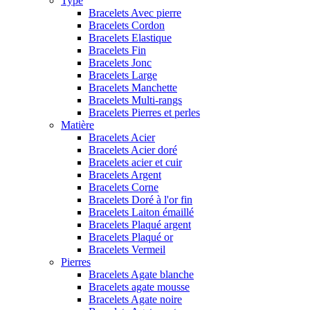
Type
Bracelets Avec pierre
Bracelets Cordon
Bracelets Elastique
Bracelets Fin
Bracelets Jonc
Bracelets Large
Bracelets Manchette
Bracelets Multi-rangs
Bracelets Pierres et perles
Matière
Bracelets Acier
Bracelets Acier doré
Bracelets acier et cuir
Bracelets Argent
Bracelets Corne
Bracelets Doré à l'or fin
Bracelets Laiton émaillé
Bracelets Plaqué argent
Bracelets Plaqué or
Bracelets Vermeil
Pierres
Bracelets Agate blanche
Bracelets agate mousse
Bracelets Agate noire