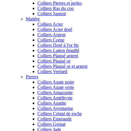
Colliers Pierres et perles
Colliers Ras du cou
Colliers Sautoir
Matière
Colliers Acier
Colliers Acier doré
Colliers Argent
Colliers Corne
Colliers Doré à l'or fin
Colliers Laiton émaillé
Colliers Plaqué argent
Colliers Plaqué or
Colliers Plaqué or et argent
Colliers Vermeil
Pierres
Colliers Agate noire
Colliers Agate verte
Colliers Amazonite
Colliers Améthyste
Colliers Apatite
Colliers Aventurine
Colliers Cristal de roche
Colliers Emeraude
Colliers Grenat
Colliers Jade