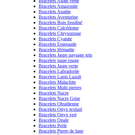
Bracelets Agate verte
Bracelets Amazonite
Bracelets Apatite
Bracelets Aventurine
Bracelets Bois fossilisé
Bracelets Calcédoine
Bracelets Chrysoprase
Bracelets Cyanite
Bracelets Emeraude
Bracelets Hématite
Bracelets Jaspe paysage gris
Bracelets jaspe rouge
Bracelets Jaspe verte
Bracelets Labradorite
Bracelets Lapis Lazuli
Bracelets Malachite
Bracelets Multi pierres
Bracelets Nacre
Bracelets Nacre Grise
Bracelets Obsidienne
Bracelets Onyx texturé
Bracelets Onyx vert
Bracelets Opale
Bracelets Perle
Bracelets Pierre de lune