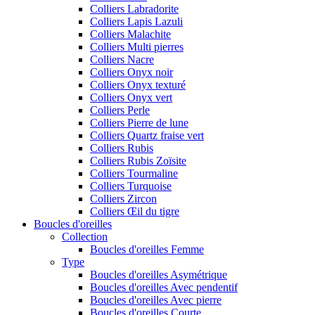
Colliers Labradorite
Colliers Lapis Lazuli
Colliers Malachite
Colliers Multi pierres
Colliers Nacre
Colliers Onyx noir
Colliers Onyx texturé
Colliers Onyx vert
Colliers Perle
Colliers Pierre de lune
Colliers Quartz fraise vert
Colliers Rubis
Colliers Rubis Zoïsite
Colliers Tourmaline
Colliers Turquoise
Colliers Zircon
Colliers Œil du tigre
Boucles d'oreilles
Collection
Boucles d'oreilles Femme
Type
Boucles d'oreilles Asymétrique
Boucles d'oreilles Avec pendentif
Boucles d'oreilles Avec pierre
Boucles d'oreilles Courte