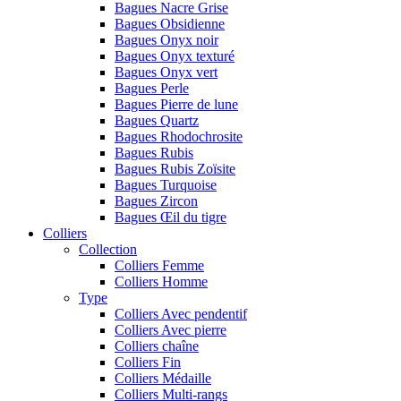
Bagues Nacre Grise
Bagues Obsidienne
Bagues Onyx noir
Bagues Onyx texturé
Bagues Onyx vert
Bagues Perle
Bagues Pierre de lune
Bagues Quartz
Bagues Rhodochrosite
Bagues Rubis
Bagues Rubis Zoïsite
Bagues Turquoise
Bagues Zircon
Bagues Œil du tigre
Colliers
Collection
Colliers Femme
Colliers Homme
Type
Colliers Avec pendentif
Colliers Avec pierre
Colliers chaîne
Colliers Fin
Colliers Médaille
Colliers Multi-rangs