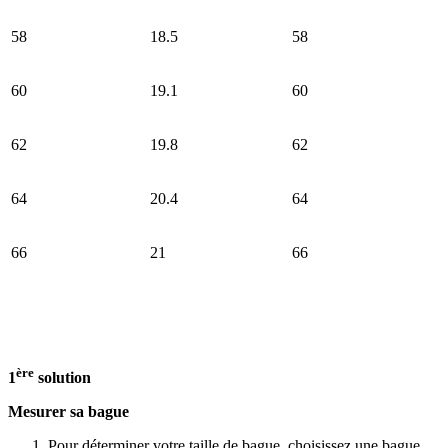
58
18.5
58
60
19.1
60
62
19.8
62
64
20.4
64
66
21
66
ère
1
solution
Mesurer sa bague
Pour déterminer votre taille de bague, choisissez une bague