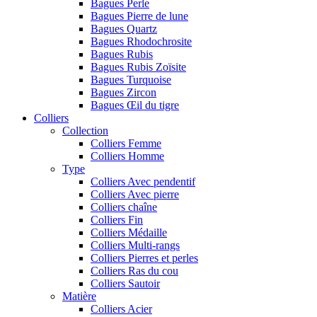
Bagues Perle
Bagues Pierre de lune
Bagues Quartz
Bagues Rhodochrosite
Bagues Rubis
Bagues Rubis Zoïsite
Bagues Turquoise
Bagues Zircon
Bagues Œil du tigre
Colliers
Collection
Colliers Femme
Colliers Homme
Type
Colliers Avec pendentif
Colliers Avec pierre
Colliers chaîne
Colliers Fin
Colliers Médaille
Colliers Multi-rangs
Colliers Pierres et perles
Colliers Ras du cou
Colliers Sautoir
Matière
Colliers Acier