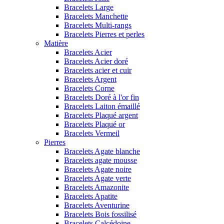
Bracelets Large
Bracelets Manchette
Bracelets Multi-rangs
Bracelets Pierres et perles
Matière
Bracelets Acier
Bracelets Acier doré
Bracelets acier et cuir
Bracelets Argent
Bracelets Corne
Bracelets Doré à l'or fin
Bracelets Laiton émaillé
Bracelets Plaqué argent
Bracelets Plaqué or
Bracelets Vermeil
Pierres
Bracelets Agate blanche
Bracelets agate mousse
Bracelets Agate noire
Bracelets Agate verte
Bracelets Amazonite
Bracelets Apatite
Bracelets Aventurine
Bracelets Bois fossilisé
Bracelets Calcédoine