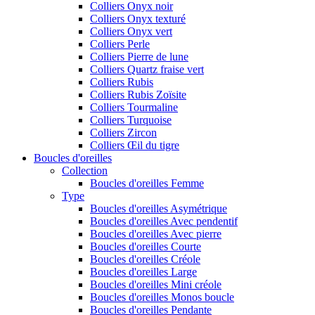
Colliers Onyx noir
Colliers Onyx texturé
Colliers Onyx vert
Colliers Perle
Colliers Pierre de lune
Colliers Quartz fraise vert
Colliers Rubis
Colliers Rubis Zoïsite
Colliers Tourmaline
Colliers Turquoise
Colliers Zircon
Colliers Œil du tigre
Boucles d'oreilles
Collection
Boucles d'oreilles Femme
Type
Boucles d'oreilles Asymétrique
Boucles d'oreilles Avec pendentif
Boucles d'oreilles Avec pierre
Boucles d'oreilles Courte
Boucles d'oreilles Créole
Boucles d'oreilles Large
Boucles d'oreilles Mini créole
Boucles d'oreilles Monos boucle
Boucles d'oreilles Pendante