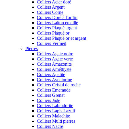
Colliers Acier doré
Colliers Argent
Colliers Corne
Colliers Doré à l'or fin
Colliers Laiton émaillé
Colliers Plaqué argent
Colliers Plaqué or
Colliers Plaqué or et argent
Colliers Vermeil
Pierres
Colliers Agate noire
Colliers Agate verte
Colliers Amazonite
Colliers Améthyste
Colliers Apatite
Colliers Aventurine
Colliers Cristal de roche
Colliers Emeraude
Colliers Grenat
Colliers Jade
Colliers Labradorite
Colliers Lapis Lazuli
Colliers Malachite
Colliers Multi pierres
Colliers Nacre