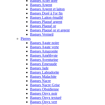
Bagues Acier doré
Bagues Argent
Bagues Argent et laiton
Bagues Doré à l'or fin
Bagues Laiton émaillé
Bagues Plaqué argent
Bagues Plaqué or
Bagues Plaqué or et argent
Bagues Vermeil
Pierres
Bagues Agate noire
Bagues Agate verte
Bagues Amazonite
Bagues Améthyste
Bagues Aventurine
Bagues Emeraude
Bagues Jade
Bagues Labradorite
Bagues Malachite
Bagues Nacre
Bagues Nacre Grise
Bagues Obsidienne
Bagues Onyx noir
Bagues Onyx texturé
Bagues Onyx vert