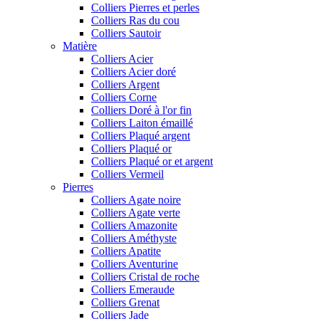
Colliers Pierres et perles
Colliers Ras du cou
Colliers Sautoir
Matière
Colliers Acier
Colliers Acier doré
Colliers Argent
Colliers Corne
Colliers Doré à l'or fin
Colliers Laiton émaillé
Colliers Plaqué argent
Colliers Plaqué or
Colliers Plaqué or et argent
Colliers Vermeil
Pierres
Colliers Agate noire
Colliers Agate verte
Colliers Amazonite
Colliers Améthyste
Colliers Apatite
Colliers Aventurine
Colliers Cristal de roche
Colliers Emeraude
Colliers Grenat
Colliers Jade