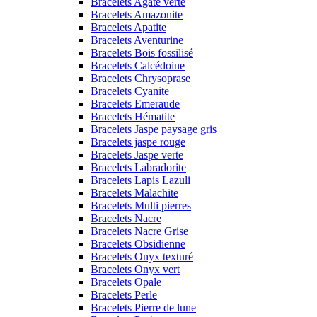
Bracelets Agate verte
Bracelets Amazonite
Bracelets Apatite
Bracelets Aventurine
Bracelets Bois fossilisé
Bracelets Calcédoine
Bracelets Chrysoprase
Bracelets Cyanite
Bracelets Emeraude
Bracelets Hématite
Bracelets Jaspe paysage gris
Bracelets jaspe rouge
Bracelets Jaspe verte
Bracelets Labradorite
Bracelets Lapis Lazuli
Bracelets Malachite
Bracelets Multi pierres
Bracelets Nacre
Bracelets Nacre Grise
Bracelets Obsidienne
Bracelets Onyx texturé
Bracelets Onyx vert
Bracelets Opale
Bracelets Perle
Bracelets Pierre de lune