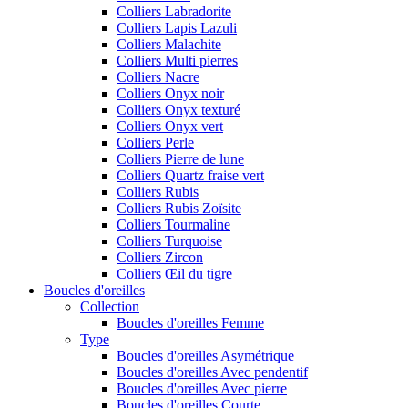
Colliers Labradorite
Colliers Lapis Lazuli
Colliers Malachite
Colliers Multi pierres
Colliers Nacre
Colliers Onyx noir
Colliers Onyx texturé
Colliers Onyx vert
Colliers Perle
Colliers Pierre de lune
Colliers Quartz fraise vert
Colliers Rubis
Colliers Rubis Zoïsite
Colliers Tourmaline
Colliers Turquoise
Colliers Zircon
Colliers Œil du tigre
Boucles d'oreilles
Collection
Boucles d'oreilles Femme
Type
Boucles d'oreilles Asymétrique
Boucles d'oreilles Avec pendentif
Boucles d'oreilles Avec pierre
Boucles d'oreilles Courte