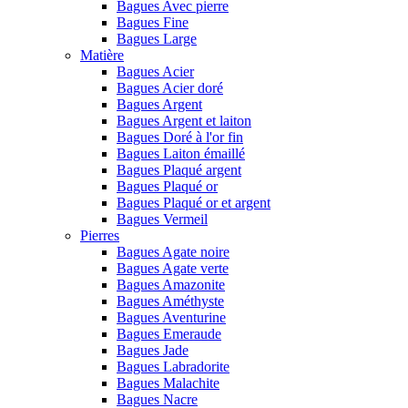
Bagues Avec pierre
Bagues Fine
Bagues Large
Matière
Bagues Acier
Bagues Acier doré
Bagues Argent
Bagues Argent et laiton
Bagues Doré à l'or fin
Bagues Laiton émaillé
Bagues Plaqué argent
Bagues Plaqué or
Bagues Plaqué or et argent
Bagues Vermeil
Pierres
Bagues Agate noire
Bagues Agate verte
Bagues Amazonite
Bagues Améthyste
Bagues Aventurine
Bagues Emeraude
Bagues Jade
Bagues Labradorite
Bagues Malachite
Bagues Nacre