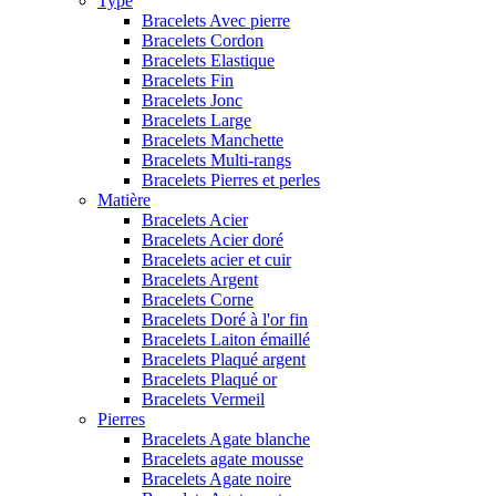
Type
Bracelets Avec pierre
Bracelets Cordon
Bracelets Elastique
Bracelets Fin
Bracelets Jonc
Bracelets Large
Bracelets Manchette
Bracelets Multi-rangs
Bracelets Pierres et perles
Matière
Bracelets Acier
Bracelets Acier doré
Bracelets acier et cuir
Bracelets Argent
Bracelets Corne
Bracelets Doré à l'or fin
Bracelets Laiton émaillé
Bracelets Plaqué argent
Bracelets Plaqué or
Bracelets Vermeil
Pierres
Bracelets Agate blanche
Bracelets agate mousse
Bracelets Agate noire