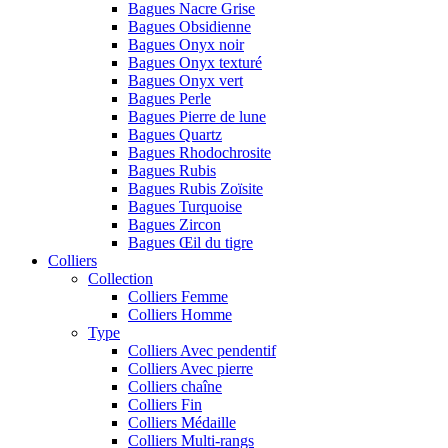
Bagues Nacre Grise
Bagues Obsidienne
Bagues Onyx noir
Bagues Onyx texturé
Bagues Onyx vert
Bagues Perle
Bagues Pierre de lune
Bagues Quartz
Bagues Rhodochrosite
Bagues Rubis
Bagues Rubis Zoïsite
Bagues Turquoise
Bagues Zircon
Bagues Œil du tigre
Colliers
Collection
Colliers Femme
Colliers Homme
Type
Colliers Avec pendentif
Colliers Avec pierre
Colliers chaîne
Colliers Fin
Colliers Médaille
Colliers Multi-rangs