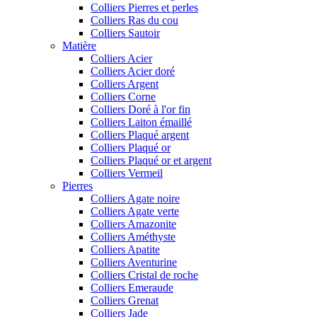
Colliers Pierres et perles
Colliers Ras du cou
Colliers Sautoir
Matière
Colliers Acier
Colliers Acier doré
Colliers Argent
Colliers Corne
Colliers Doré à l'or fin
Colliers Laiton émaillé
Colliers Plaqué argent
Colliers Plaqué or
Colliers Plaqué or et argent
Colliers Vermeil
Pierres
Colliers Agate noire
Colliers Agate verte
Colliers Amazonite
Colliers Améthyste
Colliers Apatite
Colliers Aventurine
Colliers Cristal de roche
Colliers Emeraude
Colliers Grenat
Colliers Jade