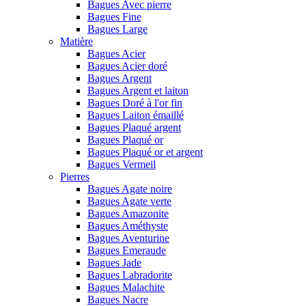
Bagues Avec pierre
Bagues Fine
Bagues Large
Matière
Bagues Acier
Bagues Acier doré
Bagues Argent
Bagues Argent et laiton
Bagues Doré à l'or fin
Bagues Laiton émaillé
Bagues Plaqué argent
Bagues Plaqué or
Bagues Plaqué or et argent
Bagues Vermeil
Pierres
Bagues Agate noire
Bagues Agate verte
Bagues Amazonite
Bagues Améthyste
Bagues Aventurine
Bagues Emeraude
Bagues Jade
Bagues Labradorite
Bagues Malachite
Bagues Nacre