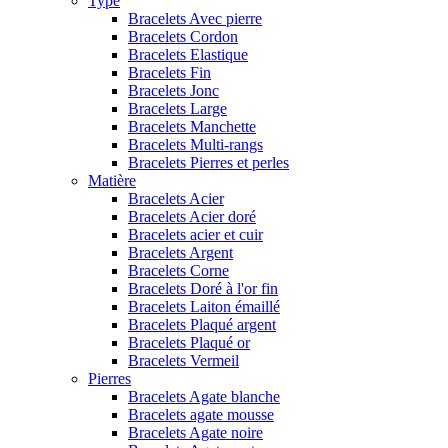
Type
Bracelets Avec pierre
Bracelets Cordon
Bracelets Elastique
Bracelets Fin
Bracelets Jonc
Bracelets Large
Bracelets Manchette
Bracelets Multi-rangs
Bracelets Pierres et perles
Matière
Bracelets Acier
Bracelets Acier doré
Bracelets acier et cuir
Bracelets Argent
Bracelets Corne
Bracelets Doré à l'or fin
Bracelets Laiton émaillé
Bracelets Plaqué argent
Bracelets Plaqué or
Bracelets Vermeil
Pierres
Bracelets Agate blanche
Bracelets agate mousse
Bracelets Agate noire