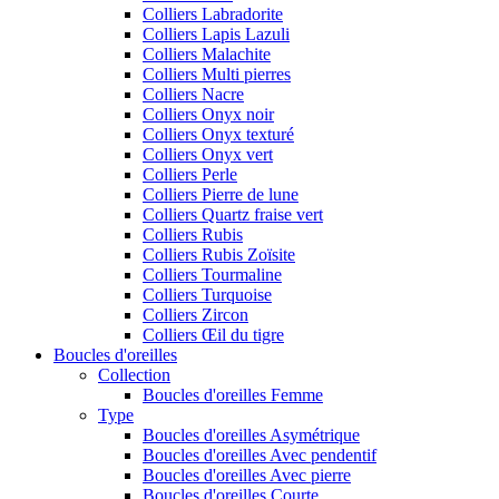
Colliers Labradorite
Colliers Lapis Lazuli
Colliers Malachite
Colliers Multi pierres
Colliers Nacre
Colliers Onyx noir
Colliers Onyx texturé
Colliers Onyx vert
Colliers Perle
Colliers Pierre de lune
Colliers Quartz fraise vert
Colliers Rubis
Colliers Rubis Zoïsite
Colliers Tourmaline
Colliers Turquoise
Colliers Zircon
Colliers Œil du tigre
Boucles d'oreilles
Collection
Boucles d'oreilles Femme
Type
Boucles d'oreilles Asymétrique
Boucles d'oreilles Avec pendentif
Boucles d'oreilles Avec pierre
Boucles d'oreilles Courte