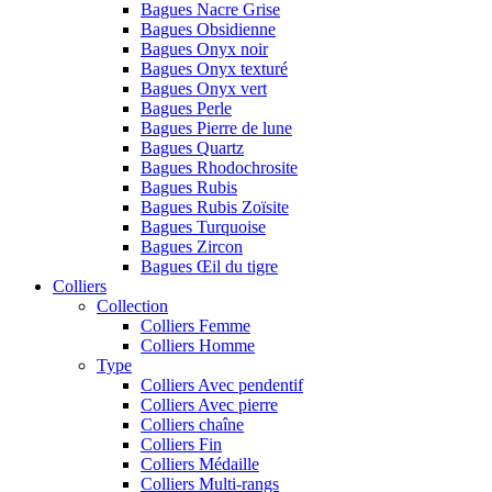
Bagues Nacre Grise
Bagues Obsidienne
Bagues Onyx noir
Bagues Onyx texturé
Bagues Onyx vert
Bagues Perle
Bagues Pierre de lune
Bagues Quartz
Bagues Rhodochrosite
Bagues Rubis
Bagues Rubis Zoïsite
Bagues Turquoise
Bagues Zircon
Bagues Œil du tigre
Colliers
Collection
Colliers Femme
Colliers Homme
Type
Colliers Avec pendentif
Colliers Avec pierre
Colliers chaîne
Colliers Fin
Colliers Médaille
Colliers Multi-rangs