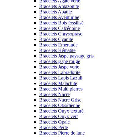
Bracelets Agate verte
Bracelets Amazonite
Bracelets Apatite
Bracelets Aventurine
Bracelets Bois fossilisé
Bracelets Calcédoine
Bracelets Chrysoprase
Bracelets Cyanite
Bracelets Emeraude
Bracelets Hématite
Bracelets Jaspe paysage gris
Bracelets jaspe rouge
Bracelets Jaspe verte
Bracelets Labradorite
Bracelets Lapis Lazuli
Bracelets Malachite
Bracelets Multi pierres
Bracelets Nacre
Bracelets Nacre Grise
Bracelets Obsidienne
Bracelets Onyx texturé
Bracelets Onyx vert
Bracelets Opale
Bracelets Perle
Bracelets Pierre de lune