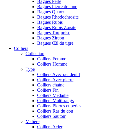
Bagues Perle
Bagues Pierre de lune
Bagues Quartz
Bagues Rhodochrosite
Bagues Rubis
Bagues Rubis Zoïsite
Bagues Turquoise
Bagues Zircon
Bagues Œil du tigre
Colliers
Collection
Colliers Femme
Colliers Homme
Type
Colliers Avec pendentif
Colliers Avec pierre
Colliers chaîne
Colliers Fin
Colliers Médaille
Colliers Multi-rangs
Colliers Pierres et perles
Colliers Ras du cou
Colliers Sautoir
Matière
Colliers Acier