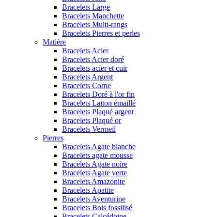
Bracelets Large
Bracelets Manchette
Bracelets Multi-rangs
Bracelets Pierres et perles
Matière
Bracelets Acier
Bracelets Acier doré
Bracelets acier et cuir
Bracelets Argent
Bracelets Corne
Bracelets Doré à l'or fin
Bracelets Laiton émaillé
Bracelets Plaqué argent
Bracelets Plaqué or
Bracelets Vermeil
Pierres
Bracelets Agate blanche
Bracelets agate mousse
Bracelets Agate noire
Bracelets Agate verte
Bracelets Amazonite
Bracelets Apatite
Bracelets Aventurine
Bracelets Bois fossilisé
Bracelets Calcédoine