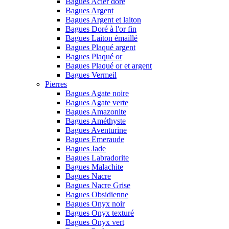
Bagues Acier doré
Bagues Argent
Bagues Argent et laiton
Bagues Doré à l'or fin
Bagues Laiton émaillé
Bagues Plaqué argent
Bagues Plaqué or
Bagues Plaqué or et argent
Bagues Vermeil
Pierres
Bagues Agate noire
Bagues Agate verte
Bagues Amazonite
Bagues Améthyste
Bagues Aventurine
Bagues Emeraude
Bagues Jade
Bagues Labradorite
Bagues Malachite
Bagues Nacre
Bagues Nacre Grise
Bagues Obsidienne
Bagues Onyx noir
Bagues Onyx texturé
Bagues Onyx vert