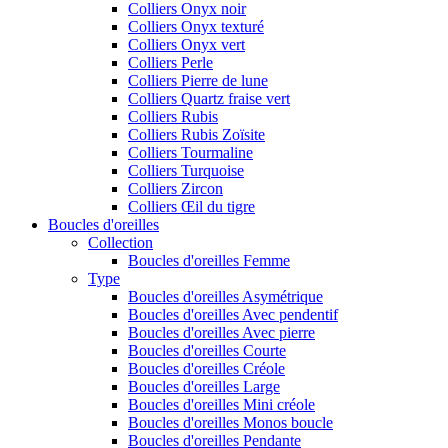
Colliers Onyx noir
Colliers Onyx texturé
Colliers Onyx vert
Colliers Perle
Colliers Pierre de lune
Colliers Quartz fraise vert
Colliers Rubis
Colliers Rubis Zoïsite
Colliers Tourmaline
Colliers Turquoise
Colliers Zircon
Colliers Œil du tigre
Boucles d'oreilles
Collection
Boucles d'oreilles Femme
Type
Boucles d'oreilles Asymétrique
Boucles d'oreilles Avec pendentif
Boucles d'oreilles Avec pierre
Boucles d'oreilles Courte
Boucles d'oreilles Créole
Boucles d'oreilles Large
Boucles d'oreilles Mini créole
Boucles d'oreilles Monos boucle
Boucles d'oreilles Pendante