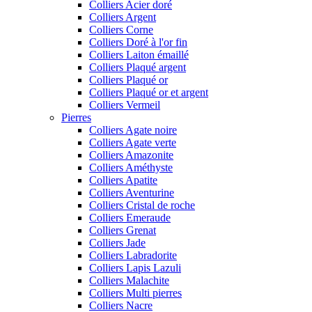
Colliers Acier doré
Colliers Argent
Colliers Corne
Colliers Doré à l'or fin
Colliers Laiton émaillé
Colliers Plaqué argent
Colliers Plaqué or
Colliers Plaqué or et argent
Colliers Vermeil
Pierres
Colliers Agate noire
Colliers Agate verte
Colliers Amazonite
Colliers Améthyste
Colliers Apatite
Colliers Aventurine
Colliers Cristal de roche
Colliers Emeraude
Colliers Grenat
Colliers Jade
Colliers Labradorite
Colliers Lapis Lazuli
Colliers Malachite
Colliers Multi pierres
Colliers Nacre