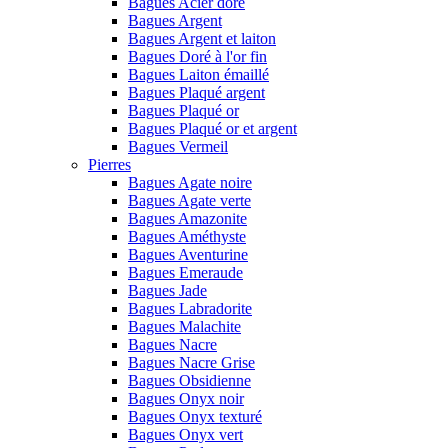
Bagues Acier doré
Bagues Argent
Bagues Argent et laiton
Bagues Doré à l'or fin
Bagues Laiton émaillé
Bagues Plaqué argent
Bagues Plaqué or
Bagues Plaqué or et argent
Bagues Vermeil
Pierres
Bagues Agate noire
Bagues Agate verte
Bagues Amazonite
Bagues Améthyste
Bagues Aventurine
Bagues Emeraude
Bagues Jade
Bagues Labradorite
Bagues Malachite
Bagues Nacre
Bagues Nacre Grise
Bagues Obsidienne
Bagues Onyx noir
Bagues Onyx texturé
Bagues Onyx vert