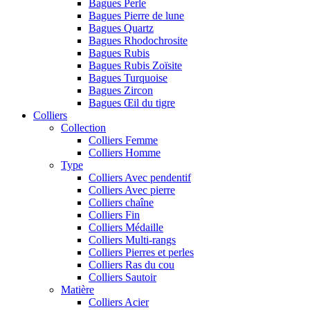
Bagues Perle
Bagues Pierre de lune
Bagues Quartz
Bagues Rhodochrosite
Bagues Rubis
Bagues Rubis Zoïsite
Bagues Turquoise
Bagues Zircon
Bagues Œil du tigre
Colliers
Collection
Colliers Femme
Colliers Homme
Type
Colliers Avec pendentif
Colliers Avec pierre
Colliers chaîne
Colliers Fin
Colliers Médaille
Colliers Multi-rangs
Colliers Pierres et perles
Colliers Ras du cou
Colliers Sautoir
Matière
Colliers Acier