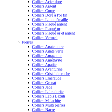
Colliers Acier doré
Colliers Argent
Colliers Corne
Colliers Doré à l'or fin
Colliers Laiton émaillé
Colliers Plaqué argent
Colliers Plaqué or
Colliers Plaqué or et argent
Colliers Vermeil
Pierres
Colliers Agate noire
Colliers Agate verte
Colliers Amazonite
Colliers Améthyste
Colliers Apatite
Colliers Aventurine
Colliers Cristal de roche
Colliers Emeraude
Colliers Grenat
Colliers Jade
Colliers Labradorite
Colliers Lapis Lazuli
Colliers Malachite
Colliers Multi pierres
Colliers Nacre