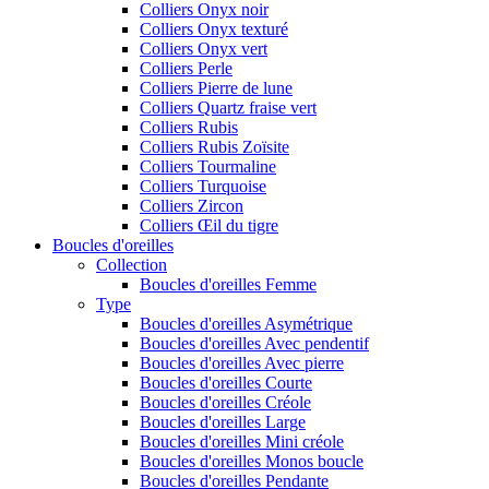
Colliers Onyx noir
Colliers Onyx texturé
Colliers Onyx vert
Colliers Perle
Colliers Pierre de lune
Colliers Quartz fraise vert
Colliers Rubis
Colliers Rubis Zoïsite
Colliers Tourmaline
Colliers Turquoise
Colliers Zircon
Colliers Œil du tigre
Boucles d'oreilles
Collection
Boucles d'oreilles Femme
Type
Boucles d'oreilles Asymétrique
Boucles d'oreilles Avec pendentif
Boucles d'oreilles Avec pierre
Boucles d'oreilles Courte
Boucles d'oreilles Créole
Boucles d'oreilles Large
Boucles d'oreilles Mini créole
Boucles d'oreilles Monos boucle
Boucles d'oreilles Pendante