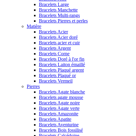
Bracelets Large
Bracelets Manchette
Bracelets Multi-rangs
Bracelets Pierres et perles
Matière
Bracelets Acier
Bracelets Acier doré
Bracelets acier et cuir
Bracelets Argent
Bracelets Corne
Bracelets Doré à l'or fin
Bracelets Laiton émaillé
Bracelets Plaqué argent
Bracelets Plaqué or
Bracelets Vermeil
Pierres
Bracelets Agate blanche
Bracelets agate mousse
Bracelets Agate noire
Bracelets Agate verte
Bracelets Amazonite
Bracelets Apatite
Bracelets Aventurine
Bracelets Bois fossilisé
Bracelets Calcédoine