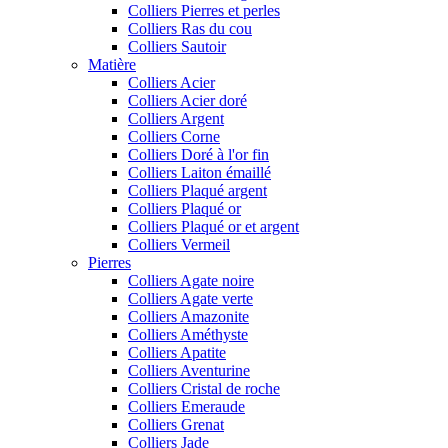
Colliers Pierres et perles
Colliers Ras du cou
Colliers Sautoir
Matière
Colliers Acier
Colliers Acier doré
Colliers Argent
Colliers Corne
Colliers Doré à l'or fin
Colliers Laiton émaillé
Colliers Plaqué argent
Colliers Plaqué or
Colliers Plaqué or et argent
Colliers Vermeil
Pierres
Colliers Agate noire
Colliers Agate verte
Colliers Amazonite
Colliers Améthyste
Colliers Apatite
Colliers Aventurine
Colliers Cristal de roche
Colliers Emeraude
Colliers Grenat
Colliers Jade