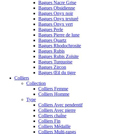
Bagues Nacre Grise
Bagues Obsidienne
Bagues Onyx noir
Bagues Onyx texturé
Bagues Onyx vert
Bagues Perle
Bagues Pierre de lune
Bagues Quartz
Bagues Rhodochrosite
Bagues Rubis
Bagues Rubis Zoïsite
Bagues Turquoise
Bagues Zircon
Bagues Œil du tigre
Colliers
Collection
Colliers Femme
Colliers Homme
Type
Colliers Avec pendentif
Colliers Avec pierre
Colliers chaîne
Colliers Fin
Colliers Médaille
Colliers Multi-rangs