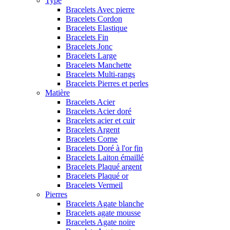
Type
Bracelets Avec pierre
Bracelets Cordon
Bracelets Elastique
Bracelets Fin
Bracelets Jonc
Bracelets Large
Bracelets Manchette
Bracelets Multi-rangs
Bracelets Pierres et perles
Matière
Bracelets Acier
Bracelets Acier doré
Bracelets acier et cuir
Bracelets Argent
Bracelets Corne
Bracelets Doré à l'or fin
Bracelets Laiton émaillé
Bracelets Plaqué argent
Bracelets Plaqué or
Bracelets Vermeil
Pierres
Bracelets Agate blanche
Bracelets agate mousse
Bracelets Agate noire