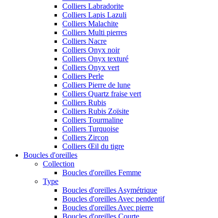
Colliers Labradorite
Colliers Lapis Lazuli
Colliers Malachite
Colliers Multi pierres
Colliers Nacre
Colliers Onyx noir
Colliers Onyx texturé
Colliers Onyx vert
Colliers Perle
Colliers Pierre de lune
Colliers Quartz fraise vert
Colliers Rubis
Colliers Rubis Zoïsite
Colliers Tourmaline
Colliers Turquoise
Colliers Zircon
Colliers Œil du tigre
Boucles d'oreilles
Collection
Boucles d'oreilles Femme
Type
Boucles d'oreilles Asymétrique
Boucles d'oreilles Avec pendentif
Boucles d'oreilles Avec pierre
Boucles d'oreilles Courte