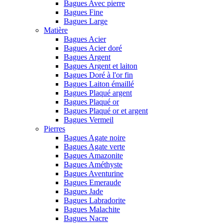
Bagues Avec pierre
Bagues Fine
Bagues Large
Matière
Bagues Acier
Bagues Acier doré
Bagues Argent
Bagues Argent et laiton
Bagues Doré à l'or fin
Bagues Laiton émaillé
Bagues Plaqué argent
Bagues Plaqué or
Bagues Plaqué or et argent
Bagues Vermeil
Pierres
Bagues Agate noire
Bagues Agate verte
Bagues Amazonite
Bagues Améthyste
Bagues Aventurine
Bagues Emeraude
Bagues Jade
Bagues Labradorite
Bagues Malachite
Bagues Nacre