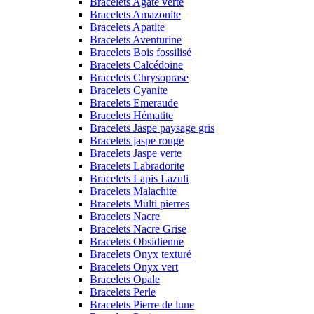
Bracelets Agate verte
Bracelets Amazonite
Bracelets Apatite
Bracelets Aventurine
Bracelets Bois fossilisé
Bracelets Calcédoine
Bracelets Chrysoprase
Bracelets Cyanite
Bracelets Emeraude
Bracelets Hématite
Bracelets Jaspe paysage gris
Bracelets jaspe rouge
Bracelets Jaspe verte
Bracelets Labradorite
Bracelets Lapis Lazuli
Bracelets Malachite
Bracelets Multi pierres
Bracelets Nacre
Bracelets Nacre Grise
Bracelets Obsidienne
Bracelets Onyx texturé
Bracelets Onyx vert
Bracelets Opale
Bracelets Perle
Bracelets Pierre de lune