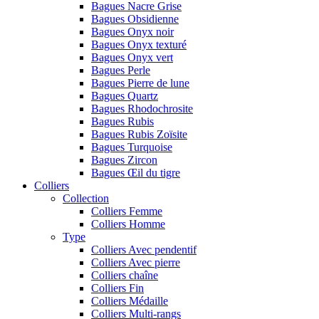
Bagues Nacre Grise
Bagues Obsidienne
Bagues Onyx noir
Bagues Onyx texturé
Bagues Onyx vert
Bagues Perle
Bagues Pierre de lune
Bagues Quartz
Bagues Rhodochrosite
Bagues Rubis
Bagues Rubis Zoïsite
Bagues Turquoise
Bagues Zircon
Bagues Œil du tigre
Colliers
Collection
Colliers Femme
Colliers Homme
Type
Colliers Avec pendentif
Colliers Avec pierre
Colliers chaîne
Colliers Fin
Colliers Médaille
Colliers Multi-rangs