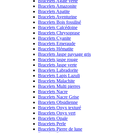
Bracelets Agate verte
Bracelets Amazonite
Bracelets Apatite
Bracelets Aventurine
Bracelets Bois fossilisé
Bracelets Calcédoine
Bracelets Chrysoprase
Bracelets Cyanite
Bracelets Emeraude
Bracelets Hématite
Bracelets Jaspe paysage gris
Bracelets jaspe rouge
Bracelets Jaspe verte
Bracelets Labradorite
Bracelets Lapis Lazuli
Bracelets Malachite
Bracelets Multi pierres
Bracelets Nacre
Bracelets Nacre Grise
Bracelets Obsidienne
Bracelets Onyx texturé
Bracelets Onyx vert
Bracelets Opale
Bracelets Perle
Bracelets Pierre de lune