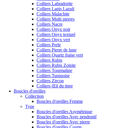
Colliers Labradorite
Colliers Lapis Lazuli
Colliers Malachite
Colliers Multi pierres
Colliers Nacre
Colliers Onyx noir
Colliers Onyx texturé
Colliers Onyx vert
Colliers Perle
Colliers Pierre de lune
Colliers Quartz fraise vert
Colliers Rubis
Colliers Rubis Zoïsite
Colliers Tourmaline
Colliers Turquoise
Colliers Zircon
Colliers Œil du tigre
Boucles d'oreilles
Collection
Boucles d'oreilles Femme
Type
Boucles d'oreilles Asymétrique
Boucles d'oreilles Avec pendentif
Boucles d'oreilles Avec pierre
Boucles d'oreilles Courte