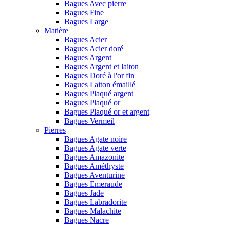
Bagues Avec pierre
Bagues Fine
Bagues Large
Matière
Bagues Acier
Bagues Acier doré
Bagues Argent
Bagues Argent et laiton
Bagues Doré à l'or fin
Bagues Laiton émaillé
Bagues Plaqué argent
Bagues Plaqué or
Bagues Plaqué or et argent
Bagues Vermeil
Pierres
Bagues Agate noire
Bagues Agate verte
Bagues Amazonite
Bagues Améthyste
Bagues Aventurine
Bagues Emeraude
Bagues Jade
Bagues Labradorite
Bagues Malachite
Bagues Nacre