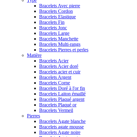
Type
Bracelets Avec pierre
Bracelets Cordon
Bracelets Elastique
Bracelets Fin
Bracelets Jonc
Bracelets Large
Bracelets Manchette
Bracelets Multi-rangs
Bracelets Pierres et perles
Matière
Bracelets Acier
Bracelets Acier doré
Bracelets acier et cuir
Bracelets Argent
Bracelets Corne
Bracelets Doré à l'or fin
Bracelets Laiton émaillé
Bracelets Plaqué argent
Bracelets Plaqué or
Bracelets Vermeil
Pierres
Bracelets Agate blanche
Bracelets agate mousse
Bracelets Agate noire