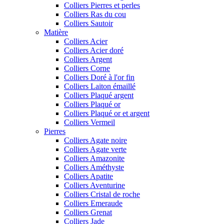
Colliers Pierres et perles
Colliers Ras du cou
Colliers Sautoir
Matière
Colliers Acier
Colliers Acier doré
Colliers Argent
Colliers Corne
Colliers Doré à l'or fin
Colliers Laiton émaillé
Colliers Plaqué argent
Colliers Plaqué or
Colliers Plaqué or et argent
Colliers Vermeil
Pierres
Colliers Agate noire
Colliers Agate verte
Colliers Amazonite
Colliers Améthyste
Colliers Apatite
Colliers Aventurine
Colliers Cristal de roche
Colliers Emeraude
Colliers Grenat
Colliers Jade