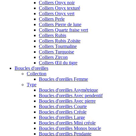
Colliers Onyx noir
Colliers Onyx texturé
Colliers Onyx vert
Colliers Perle
Colliers Pierre de lune
Colliers Quartz fraise vert
Colliers Rubis
Colliers Rubis Zoïsite
Colliers Tourmaline
Colliers Turquoise
Colliers Zircon
Colliers Œil du tigre
Boucles d'oreilles
Collection
Boucles d'oreilles Femme
Type
Boucles d'oreilles Asymétrique
Boucles d'oreilles Avec pendentif
Boucles d'oreilles Avec pierre
Boucles d'oreilles Courte
Boucles d'oreilles Créole
Boucles d'oreilles Large
Boucles d'oreilles Mini créole
Boucles d'oreilles Monos boucle
Boucles d'oreilles Pendante