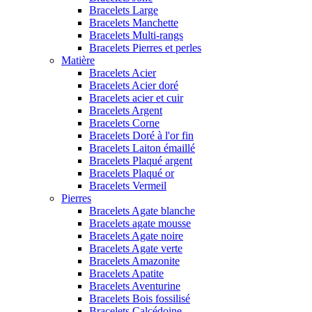
Bracelets Large
Bracelets Manchette
Bracelets Multi-rangs
Bracelets Pierres et perles
Matière
Bracelets Acier
Bracelets Acier doré
Bracelets acier et cuir
Bracelets Argent
Bracelets Corne
Bracelets Doré à l'or fin
Bracelets Laiton émaillé
Bracelets Plaqué argent
Bracelets Plaqué or
Bracelets Vermeil
Pierres
Bracelets Agate blanche
Bracelets agate mousse
Bracelets Agate noire
Bracelets Agate verte
Bracelets Amazonite
Bracelets Apatite
Bracelets Aventurine
Bracelets Bois fossilisé
Bracelets Calcédoine