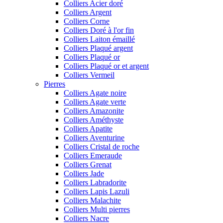
Colliers Acier doré
Colliers Argent
Colliers Corne
Colliers Doré à l'or fin
Colliers Laiton émaillé
Colliers Plaqué argent
Colliers Plaqué or
Colliers Plaqué or et argent
Colliers Vermeil
Pierres
Colliers Agate noire
Colliers Agate verte
Colliers Amazonite
Colliers Améthyste
Colliers Apatite
Colliers Aventurine
Colliers Cristal de roche
Colliers Emeraude
Colliers Grenat
Colliers Jade
Colliers Labradorite
Colliers Lapis Lazuli
Colliers Malachite
Colliers Multi pierres
Colliers Nacre