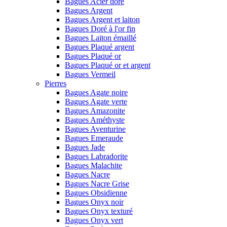
Bagues Acier doré
Bagues Argent
Bagues Argent et laiton
Bagues Doré à l'or fin
Bagues Laiton émaillé
Bagues Plaqué argent
Bagues Plaqué or
Bagues Plaqué or et argent
Bagues Vermeil
Pierres
Bagues Agate noire
Bagues Agate verte
Bagues Amazonite
Bagues Améthyste
Bagues Aventurine
Bagues Emeraude
Bagues Jade
Bagues Labradorite
Bagues Malachite
Bagues Nacre
Bagues Nacre Grise
Bagues Obsidienne
Bagues Onyx noir
Bagues Onyx texturé
Bagues Onyx vert