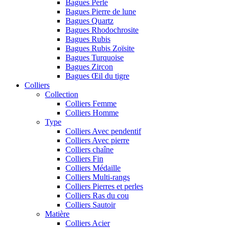
Bagues Perle
Bagues Pierre de lune
Bagues Quartz
Bagues Rhodochrosite
Bagues Rubis
Bagues Rubis Zoïsite
Bagues Turquoise
Bagues Zircon
Bagues Œil du tigre
Colliers
Collection
Colliers Femme
Colliers Homme
Type
Colliers Avec pendentif
Colliers Avec pierre
Colliers chaîne
Colliers Fin
Colliers Médaille
Colliers Multi-rangs
Colliers Pierres et perles
Colliers Ras du cou
Colliers Sautoir
Matière
Colliers Acier