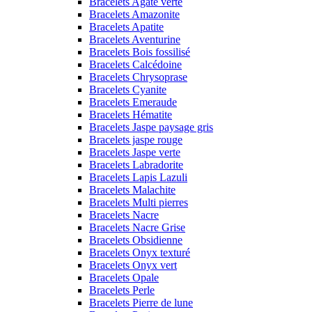
Bracelets Agate verte
Bracelets Amazonite
Bracelets Apatite
Bracelets Aventurine
Bracelets Bois fossilisé
Bracelets Calcédoine
Bracelets Chrysoprase
Bracelets Cyanite
Bracelets Emeraude
Bracelets Hématite
Bracelets Jaspe paysage gris
Bracelets jaspe rouge
Bracelets Jaspe verte
Bracelets Labradorite
Bracelets Lapis Lazuli
Bracelets Malachite
Bracelets Multi pierres
Bracelets Nacre
Bracelets Nacre Grise
Bracelets Obsidienne
Bracelets Onyx texturé
Bracelets Onyx vert
Bracelets Opale
Bracelets Perle
Bracelets Pierre de lune