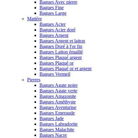
Bagues Avec pierre
Bagues Fine
Bagues Large
Matière
Bagues Acier
Bagues Acier doré
Bagues Argent
Bagues Argent et laiton
Bagues Doré à l'or fin
Bagues Laiton émaillé
Bagues Plaqué argent
Bagues Plaqué or
Bagues Plaqué or et argent
Bagues Vermeil
Pierres
Bagues Agate noire
Bagues Agate verte
Bagues Amazonite
Bagues Améthyste
Bagues Aventurine
Bagues Emeraude
Bagues Jade
Bagues Labradorite
Bagues Malachite
Bagues Nacre