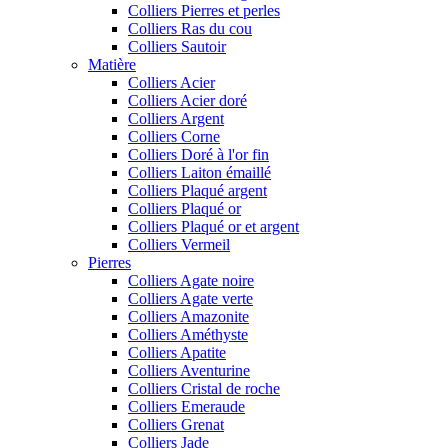
Colliers Pierres et perles
Colliers Ras du cou
Colliers Sautoir
Matière
Colliers Acier
Colliers Acier doré
Colliers Argent
Colliers Corne
Colliers Doré à l'or fin
Colliers Laiton émaillé
Colliers Plaqué argent
Colliers Plaqué or
Colliers Plaqué or et argent
Colliers Vermeil
Pierres
Colliers Agate noire
Colliers Agate verte
Colliers Amazonite
Colliers Améthyste
Colliers Apatite
Colliers Aventurine
Colliers Cristal de roche
Colliers Emeraude
Colliers Grenat
Colliers Jade