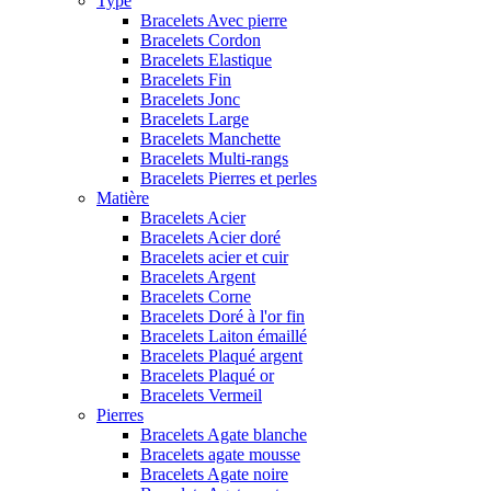
Type
Bracelets Avec pierre
Bracelets Cordon
Bracelets Elastique
Bracelets Fin
Bracelets Jonc
Bracelets Large
Bracelets Manchette
Bracelets Multi-rangs
Bracelets Pierres et perles
Matière
Bracelets Acier
Bracelets Acier doré
Bracelets acier et cuir
Bracelets Argent
Bracelets Corne
Bracelets Doré à l'or fin
Bracelets Laiton émaillé
Bracelets Plaqué argent
Bracelets Plaqué or
Bracelets Vermeil
Pierres
Bracelets Agate blanche
Bracelets agate mousse
Bracelets Agate noire