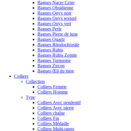
Bagues Nacre Grise
Bagues Obsidienne
Bagues Onyx noir
Bagues Onyx texturé
Bagues Onyx vert
Bagues Perle
Bagues Pierre de lune
Bagues Quartz
Bagues Rhodochrosite
Bagues Rubis
Bagues Rubis Zoïsite
Bagues Turquoise
Bagues Zircon
Bagues Œil du tigre
Colliers
Collection
Colliers Femme
Colliers Homme
Type
Colliers Avec pendentif
Colliers Avec pierre
Colliers chaîne
Colliers Fin
Colliers Médaille
Colliers Multi-rangs