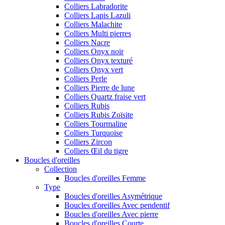
Colliers Labradorite
Colliers Lapis Lazuli
Colliers Malachite
Colliers Multi pierres
Colliers Nacre
Colliers Onyx noir
Colliers Onyx texturé
Colliers Onyx vert
Colliers Perle
Colliers Pierre de lune
Colliers Quartz fraise vert
Colliers Rubis
Colliers Rubis Zoïsite
Colliers Tourmaline
Colliers Turquoise
Colliers Zircon
Colliers Œil du tigre
Boucles d'oreilles
Collection
Boucles d'oreilles Femme
Type
Boucles d'oreilles Asymétrique
Boucles d'oreilles Avec pendentif
Boucles d'oreilles Avec pierre
Boucles d'oreilles Courte