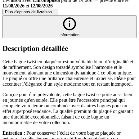
Livraison avec
Chronopost
à partir de 14,00€
— prévue entre le
11/08/2026
et
12/08/2026
Plus d'options de livraison...
information
Description détaillée
Cette bague twist en plaqué or est un véritable bijou d’originalité et
de raffinement. Son design torsadé symbolise l'harmonie et le
mouvement, ajoutant une dimension dynamique à ce bijou unique.
Le plaqué or offre une brillance chaleureuse et luxueuse, idéale pour
accentuer l’élégance d’un style moderne tout en restant intemporel.
Conçue pour être polyvalente, cette bague twist se porte aussi bien
en journée qu'en soirée. Elle peut être l'accessoire principal qui
complète votre tenue ou combinée avec d'autres bagues pour un
effet superposé tendance. La qualité premium du plaqué or garantit
une durabilité exceptionnelle, faisant de cette bague un
incontournable de votre collection.
Entretien :
Pour conserver l’éclat de votre bague plaquée or,
nettoyez-la délicatement avec un chiffon doux et évitez son