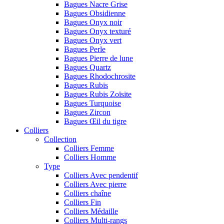
Bagues Nacre Grise
Bagues Obsidienne
Bagues Onyx noir
Bagues Onyx texturé
Bagues Onyx vert
Bagues Perle
Bagues Pierre de lune
Bagues Quartz
Bagues Rhodochrosite
Bagues Rubis
Bagues Rubis Zoïsite
Bagues Turquoise
Bagues Zircon
Bagues Œil du tigre
Colliers
Collection
Colliers Femme
Colliers Homme
Type
Colliers Avec pendentif
Colliers Avec pierre
Colliers chaîne
Colliers Fin
Colliers Médaille
Colliers Multi-rangs