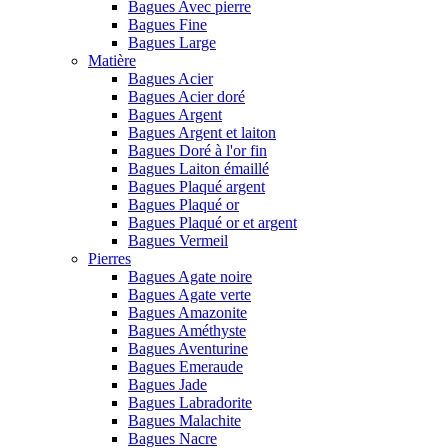
Bagues Avec pierre
Bagues Fine
Bagues Large
Matière
Bagues Acier
Bagues Acier doré
Bagues Argent
Bagues Argent et laiton
Bagues Doré à l'or fin
Bagues Laiton émaillé
Bagues Plaqué argent
Bagues Plaqué or
Bagues Plaqué or et argent
Bagues Vermeil
Pierres
Bagues Agate noire
Bagues Agate verte
Bagues Amazonite
Bagues Améthyste
Bagues Aventurine
Bagues Emeraude
Bagues Jade
Bagues Labradorite
Bagues Malachite
Bagues Nacre