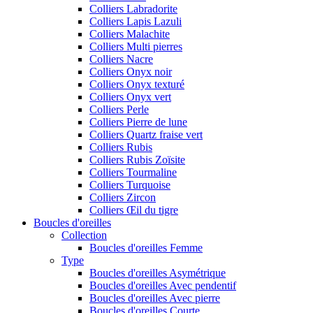
Colliers Labradorite
Colliers Lapis Lazuli
Colliers Malachite
Colliers Multi pierres
Colliers Nacre
Colliers Onyx noir
Colliers Onyx texturé
Colliers Onyx vert
Colliers Perle
Colliers Pierre de lune
Colliers Quartz fraise vert
Colliers Rubis
Colliers Rubis Zoïsite
Colliers Tourmaline
Colliers Turquoise
Colliers Zircon
Colliers Œil du tigre
Boucles d'oreilles
Collection
Boucles d'oreilles Femme
Type
Boucles d'oreilles Asymétrique
Boucles d'oreilles Avec pendentif
Boucles d'oreilles Avec pierre
Boucles d'oreilles Courte