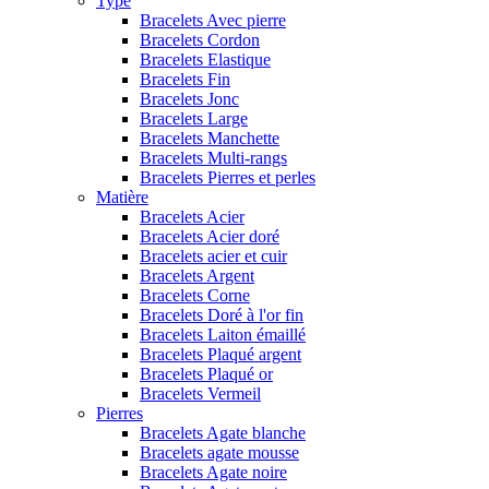
Type
Bracelets Avec pierre
Bracelets Cordon
Bracelets Elastique
Bracelets Fin
Bracelets Jonc
Bracelets Large
Bracelets Manchette
Bracelets Multi-rangs
Bracelets Pierres et perles
Matière
Bracelets Acier
Bracelets Acier doré
Bracelets acier et cuir
Bracelets Argent
Bracelets Corne
Bracelets Doré à l'or fin
Bracelets Laiton émaillé
Bracelets Plaqué argent
Bracelets Plaqué or
Bracelets Vermeil
Pierres
Bracelets Agate blanche
Bracelets agate mousse
Bracelets Agate noire