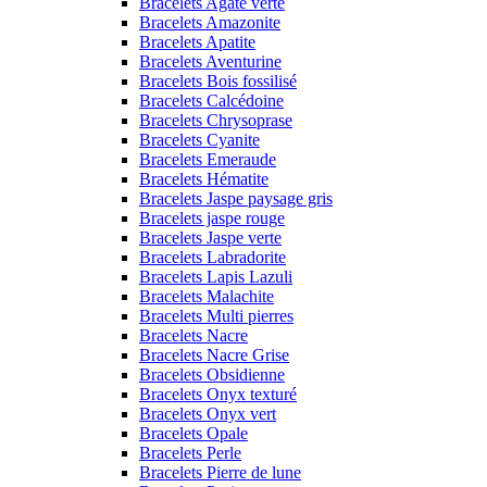
Bracelets Agate verte
Bracelets Amazonite
Bracelets Apatite
Bracelets Aventurine
Bracelets Bois fossilisé
Bracelets Calcédoine
Bracelets Chrysoprase
Bracelets Cyanite
Bracelets Emeraude
Bracelets Hématite
Bracelets Jaspe paysage gris
Bracelets jaspe rouge
Bracelets Jaspe verte
Bracelets Labradorite
Bracelets Lapis Lazuli
Bracelets Malachite
Bracelets Multi pierres
Bracelets Nacre
Bracelets Nacre Grise
Bracelets Obsidienne
Bracelets Onyx texturé
Bracelets Onyx vert
Bracelets Opale
Bracelets Perle
Bracelets Pierre de lune