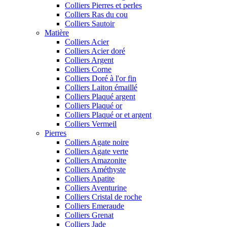
Colliers Pierres et perles
Colliers Ras du cou
Colliers Sautoir
Matière
Colliers Acier
Colliers Acier doré
Colliers Argent
Colliers Corne
Colliers Doré à l'or fin
Colliers Laiton émaillé
Colliers Plaqué argent
Colliers Plaqué or
Colliers Plaqué or et argent
Colliers Vermeil
Pierres
Colliers Agate noire
Colliers Agate verte
Colliers Amazonite
Colliers Améthyste
Colliers Apatite
Colliers Aventurine
Colliers Cristal de roche
Colliers Emeraude
Colliers Grenat
Colliers Jade