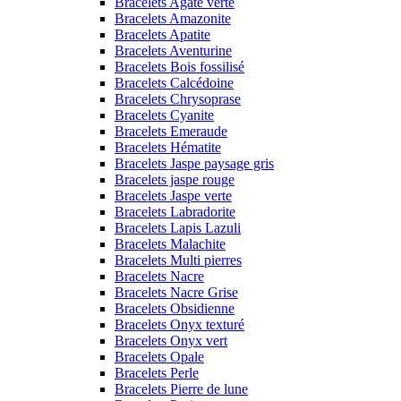
Bracelets Agate verte
Bracelets Amazonite
Bracelets Apatite
Bracelets Aventurine
Bracelets Bois fossilisé
Bracelets Calcédoine
Bracelets Chrysoprase
Bracelets Cyanite
Bracelets Emeraude
Bracelets Hématite
Bracelets Jaspe paysage gris
Bracelets jaspe rouge
Bracelets Jaspe verte
Bracelets Labradorite
Bracelets Lapis Lazuli
Bracelets Malachite
Bracelets Multi pierres
Bracelets Nacre
Bracelets Nacre Grise
Bracelets Obsidienne
Bracelets Onyx texturé
Bracelets Onyx vert
Bracelets Opale
Bracelets Perle
Bracelets Pierre de lune