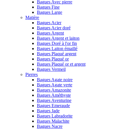
Bagues Avec pierre
Bagues Fine
Bagues Large
Matière
Bagues Acier
Bagues Acier doré
Bagues Argent
Bagues Argent et laiton
Bagues Doré à l'or fin
Bagues Laiton émaillé
Bagues Plaqué argent
Bagues Plaqué or
Bagues Plaqué or et argent
Bagues Vermeil
Pierres
Bagues Agate noire
Bagues Agate verte
Bagues Amazonite
Bagues Améthyste
Bagues Aventurine
Bagues Emeraude
Bagues Jade
Bagues Labradorite
Bagues Malachite
Bagues Nacre