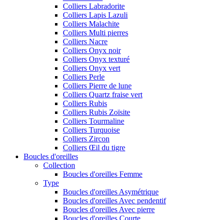
Colliers Labradorite
Colliers Lapis Lazuli
Colliers Malachite
Colliers Multi pierres
Colliers Nacre
Colliers Onyx noir
Colliers Onyx texturé
Colliers Onyx vert
Colliers Perle
Colliers Pierre de lune
Colliers Quartz fraise vert
Colliers Rubis
Colliers Rubis Zoïsite
Colliers Tourmaline
Colliers Turquoise
Colliers Zircon
Colliers Œil du tigre
Boucles d'oreilles
Collection
Boucles d'oreilles Femme
Type
Boucles d'oreilles Asymétrique
Boucles d'oreilles Avec pendentif
Boucles d'oreilles Avec pierre
Boucles d'oreilles Courte