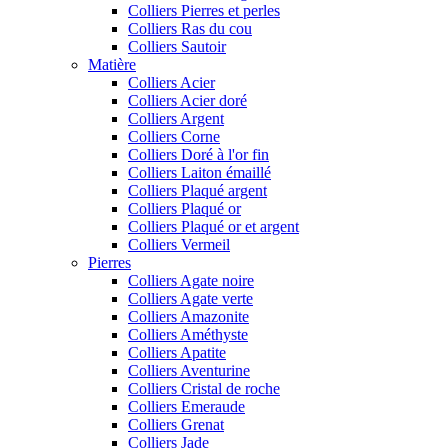
Colliers Pierres et perles
Colliers Ras du cou
Colliers Sautoir
Matière
Colliers Acier
Colliers Acier doré
Colliers Argent
Colliers Corne
Colliers Doré à l'or fin
Colliers Laiton émaillé
Colliers Plaqué argent
Colliers Plaqué or
Colliers Plaqué or et argent
Colliers Vermeil
Pierres
Colliers Agate noire
Colliers Agate verte
Colliers Amazonite
Colliers Améthyste
Colliers Apatite
Colliers Aventurine
Colliers Cristal de roche
Colliers Emeraude
Colliers Grenat
Colliers Jade