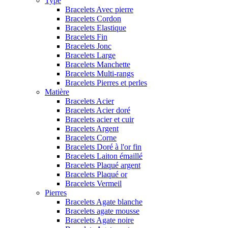
Type
Bracelets Avec pierre
Bracelets Cordon
Bracelets Elastique
Bracelets Fin
Bracelets Jonc
Bracelets Large
Bracelets Manchette
Bracelets Multi-rangs
Bracelets Pierres et perles
Matière
Bracelets Acier
Bracelets Acier doré
Bracelets acier et cuir
Bracelets Argent
Bracelets Corne
Bracelets Doré à l'or fin
Bracelets Laiton émaillé
Bracelets Plaqué argent
Bracelets Plaqué or
Bracelets Vermeil
Pierres
Bracelets Agate blanche
Bracelets agate mousse
Bracelets Agate noire