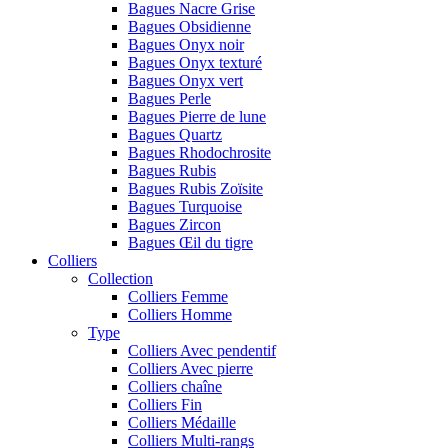
Bagues Nacre Grise
Bagues Obsidienne
Bagues Onyx noir
Bagues Onyx texturé
Bagues Onyx vert
Bagues Perle
Bagues Pierre de lune
Bagues Quartz
Bagues Rhodochrosite
Bagues Rubis
Bagues Rubis Zoïsite
Bagues Turquoise
Bagues Zircon
Bagues Œil du tigre
Colliers
Collection
Colliers Femme
Colliers Homme
Type
Colliers Avec pendentif
Colliers Avec pierre
Colliers chaîne
Colliers Fin
Colliers Médaille
Colliers Multi-rangs