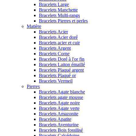
Bracelets Large
Bracelets Manchette
Bracelets Multi-rangs
Bracelets Pierres et perles
Matière
Bracelets Acier
Bracelets Acier doré
Bracelets acier et cuir
Bracelets Argent
Bracelets Corne
Bracelets Doré à l'or fin
Bracelets Laiton émaillé
Bracelets Plaqué argent
Bracelets Plaqué or
Bracelets Vermeil
Pierres
Bracelets Agate blanche
Bracelets agate mousse
Bracelets Agate noire
Bracelets Agate verte
Bracelets Amazonite
Bracelets Apatite
Bracelets Aventurine
Bracelets Bois fossilisé
Bracelets Calcédoine