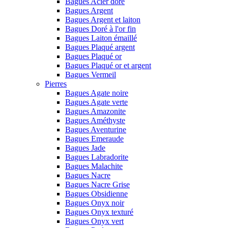
Bagues Acier doré
Bagues Argent
Bagues Argent et laiton
Bagues Doré à l'or fin
Bagues Laiton émaillé
Bagues Plaqué argent
Bagues Plaqué or
Bagues Plaqué or et argent
Bagues Vermeil
Pierres
Bagues Agate noire
Bagues Agate verte
Bagues Amazonite
Bagues Améthyste
Bagues Aventurine
Bagues Emeraude
Bagues Jade
Bagues Labradorite
Bagues Malachite
Bagues Nacre
Bagues Nacre Grise
Bagues Obsidienne
Bagues Onyx noir
Bagues Onyx texturé
Bagues Onyx vert