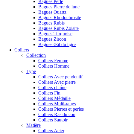
Bagues Perle
Bagues Pierre de lune
Bagues Quartz
Bagues Rhodochrosite
Bagues Rubis
Bagues Rubis Zoïsite
Bagues Turquoise
Bagues Zircon
Bagues Œil du tigre
Colliers
Collection
Colliers Femme
Colliers Homme
Type
Colliers Avec pendentif
Colliers Avec pierre
Colliers chaîne
Colliers Fin
Colliers Médaille
Colliers Multi-rangs
Colliers Pierres et perles
Colliers Ras du cou
Colliers Sautoir
Matière
Colliers Acier