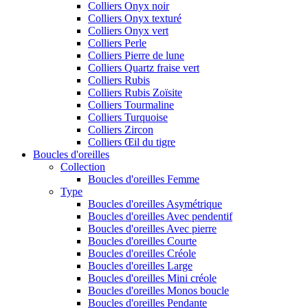
Colliers Onyx noir
Colliers Onyx texturé
Colliers Onyx vert
Colliers Perle
Colliers Pierre de lune
Colliers Quartz fraise vert
Colliers Rubis
Colliers Rubis Zoïsite
Colliers Tourmaline
Colliers Turquoise
Colliers Zircon
Colliers Œil du tigre
Boucles d'oreilles
Collection
Boucles d'oreilles Femme
Type
Boucles d'oreilles Asymétrique
Boucles d'oreilles Avec pendentif
Boucles d'oreilles Avec pierre
Boucles d'oreilles Courte
Boucles d'oreilles Créole
Boucles d'oreilles Large
Boucles d'oreilles Mini créole
Boucles d'oreilles Monos boucle
Boucles d'oreilles Pendante