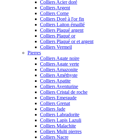
Colliers Acier doré
Colliers Argent
Colliers Corne
Colliers Doré à l'or fin
Colliers Laiton émaillé
Colliers Plaqué argent
Colliers Plaqué or
Colliers Plaqué or et argent
Colliers Vermeil
Pierres
Colliers Agate noire
Colliers Agate verte
Colliers Amazonite
Colliers Améthyste
Colliers Apatite
Colliers Aventurine
Colliers Cristal de roche
Colliers Emeraude
Colliers Grenat
Colliers Jade
Colliers Labradorite
Colliers Lapis Lazuli
Colliers Malachite
Colliers Multi pierres
Colliers Nacre