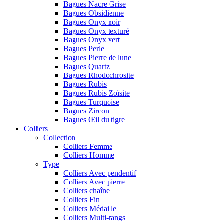
Bagues Nacre Grise
Bagues Obsidienne
Bagues Onyx noir
Bagues Onyx texturé
Bagues Onyx vert
Bagues Perle
Bagues Pierre de lune
Bagues Quartz
Bagues Rhodochrosite
Bagues Rubis
Bagues Rubis Zoïsite
Bagues Turquoise
Bagues Zircon
Bagues Œil du tigre
Colliers
Collection
Colliers Femme
Colliers Homme
Type
Colliers Avec pendentif
Colliers Avec pierre
Colliers chaîne
Colliers Fin
Colliers Médaille
Colliers Multi-rangs