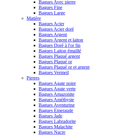
Bagues Avec pierre
Bagues Fine
Bagues Large
Matière
Bagues Acier
Bagues Acier doré
Bagues Argent
Bagues Argent et laiton
Bagues Doré à l'or fin
Bagues Laiton émaillé
Bagues Plaqué argent
Bagues Plaqué or
Bagues Plaqué or et argent
Bagues Vermeil
Pierres
Bagues Agate noire
Bagues Agate verte
Bagues Amazonite
Bagues Améthyste
Bagues Aventurine
Bagues Emeraude
Bagues Jade
Bagues Labradorite
Bagues Malachite
Bagues Nacre