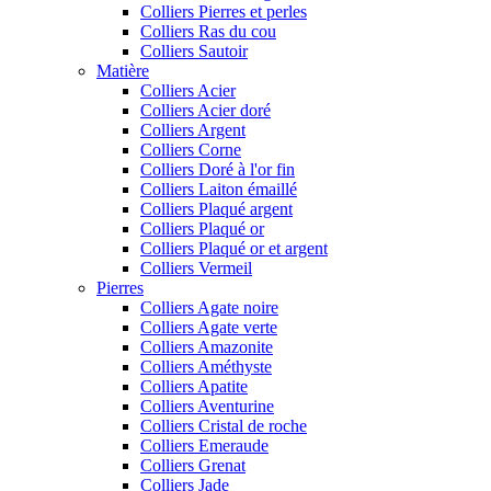
Colliers Pierres et perles
Colliers Ras du cou
Colliers Sautoir
Matière
Colliers Acier
Colliers Acier doré
Colliers Argent
Colliers Corne
Colliers Doré à l'or fin
Colliers Laiton émaillé
Colliers Plaqué argent
Colliers Plaqué or
Colliers Plaqué or et argent
Colliers Vermeil
Pierres
Colliers Agate noire
Colliers Agate verte
Colliers Amazonite
Colliers Améthyste
Colliers Apatite
Colliers Aventurine
Colliers Cristal de roche
Colliers Emeraude
Colliers Grenat
Colliers Jade