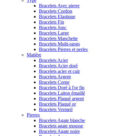
Type
Bracelets Avec pierre
Bracelets Cordon
Bracelets Elastique
Bracelets Fin
Bracelets Jonc
Bracelets Large
Bracelets Manchette
Bracelets Multi-rangs
Bracelets Pierres et perles
Matière
Bracelets Acier
Bracelets Acier doré
Bracelets acier et cuir
Bracelets Argent
Bracelets Corne
Bracelets Doré à l'or fin
Bracelets Laiton émaillé
Bracelets Plaqué argent
Bracelets Plaqué or
Bracelets Vermeil
Pierres
Bracelets Agate blanche
Bracelets agate mousse
Bracelets Agate noire