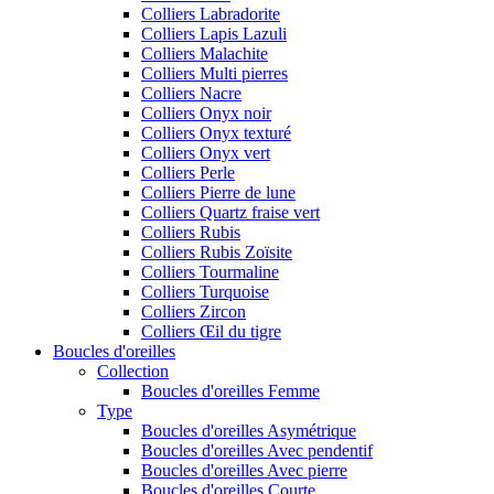
Colliers Labradorite
Colliers Lapis Lazuli
Colliers Malachite
Colliers Multi pierres
Colliers Nacre
Colliers Onyx noir
Colliers Onyx texturé
Colliers Onyx vert
Colliers Perle
Colliers Pierre de lune
Colliers Quartz fraise vert
Colliers Rubis
Colliers Rubis Zoïsite
Colliers Tourmaline
Colliers Turquoise
Colliers Zircon
Colliers Œil du tigre
Boucles d'oreilles
Collection
Boucles d'oreilles Femme
Type
Boucles d'oreilles Asymétrique
Boucles d'oreilles Avec pendentif
Boucles d'oreilles Avec pierre
Boucles d'oreilles Courte