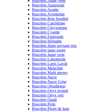
Bracelets Agate verte
Bracelets Amazonite
Bracelets Apatite
Bracelets Aventurine
Bracelets Bois fossilisé
Bracelets Calcédoine
Bracelets Chrysoprase
Bracelets Cyanite
Bracelets Emeraude
Bracelets Hématite
Bracelets Jaspe paysage gris
Bracelets jaspe rouge
Bracelets Jaspe verte
Bracelets Labradorite
Bracelets Lapis Lazuli
Bracelets Malachite
Bracelets Multi pierres
Bracelets Nacre
Bracelets Nacre Grise
Bracelets Obsidienne
Bracelets Onyx texturé
Bracelets Onyx vert
Bracelets Opale
Bracelets Perle
Bracelets Pierre de lune