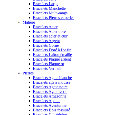
Bracelets Large
Bracelets Manchette
Bracelets Multi-rangs
Bracelets Pierres et perles
Matière
Bracelets Acier
Bracelets Acier doré
Bracelets acier et cuir
Bracelets Argent
Bracelets Corne
Bracelets Doré à l'or fin
Bracelets Laiton émaillé
Bracelets Plaqué argent
Bracelets Plaqué or
Bracelets Vermeil
Pierres
Bracelets Agate blanche
Bracelets agate mousse
Bracelets Agate noire
Bracelets Agate verte
Bracelets Amazonite
Bracelets Apatite
Bracelets Aventurine
Bracelets Bois fossilisé
Bracelets Calcédoine