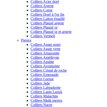
Colliers Acier doré
Colliers Argent
Colliers Corne
Colliers Doré à l'or fin
Colliers Laiton émaillé
Colliers Plaqué argent
Colliers Plaqué or
Colliers Plaqué or et argent
Colliers Vermeil
Pierres
Colliers Agate noire
Colliers Agate verte
Colliers Amazonite
Colliers Améthyste
Colliers Apatite
Colliers Aventurine
Colliers Cristal de roche
Colliers Emeraude
Colliers Grenat
Colliers Jade
Colliers Labradorite
Colliers Lapis Lazuli
Colliers Malachite
Colliers Multi pierres
Colliers Nacre