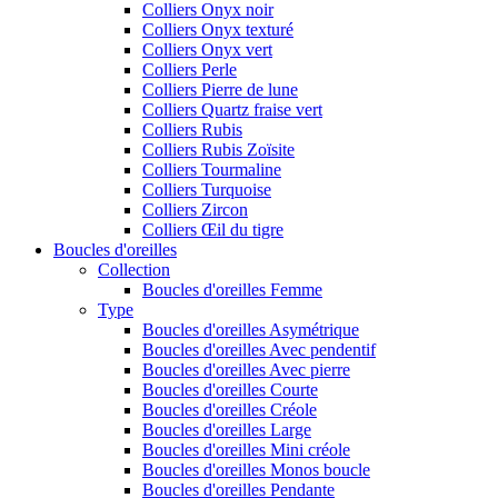
Colliers Onyx noir
Colliers Onyx texturé
Colliers Onyx vert
Colliers Perle
Colliers Pierre de lune
Colliers Quartz fraise vert
Colliers Rubis
Colliers Rubis Zoïsite
Colliers Tourmaline
Colliers Turquoise
Colliers Zircon
Colliers Œil du tigre
Boucles d'oreilles
Collection
Boucles d'oreilles Femme
Type
Boucles d'oreilles Asymétrique
Boucles d'oreilles Avec pendentif
Boucles d'oreilles Avec pierre
Boucles d'oreilles Courte
Boucles d'oreilles Créole
Boucles d'oreilles Large
Boucles d'oreilles Mini créole
Boucles d'oreilles Monos boucle
Boucles d'oreilles Pendante