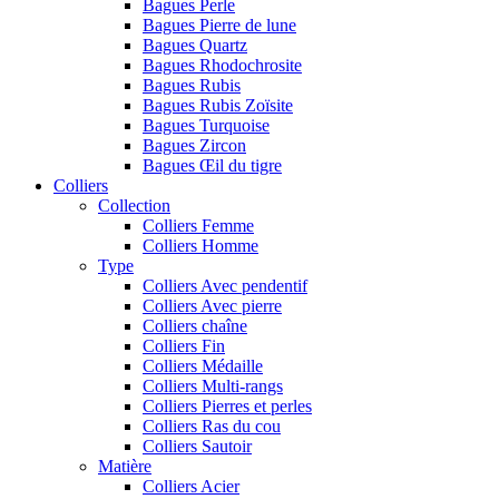
Bagues Perle
Bagues Pierre de lune
Bagues Quartz
Bagues Rhodochrosite
Bagues Rubis
Bagues Rubis Zoïsite
Bagues Turquoise
Bagues Zircon
Bagues Œil du tigre
Colliers
Collection
Colliers Femme
Colliers Homme
Type
Colliers Avec pendentif
Colliers Avec pierre
Colliers chaîne
Colliers Fin
Colliers Médaille
Colliers Multi-rangs
Colliers Pierres et perles
Colliers Ras du cou
Colliers Sautoir
Matière
Colliers Acier