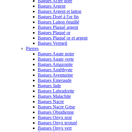
Bagues Acier doré
Bagues Argent
Bagues Argent et laiton
Bagues Doré à l'or fin
Bagues Laiton émaillé
Bagues Plaqué argent
Bagues Plaqué or
Bagues Plaqué or et argent
Bagues Vermeil
Pierres
Bagues Agate noire
Bagues Agate verte
Bagues Amazonite
Bagues Améthyste
Bagues Aventurine
Bagues Emeraude
Bagues Jade
Bagues Labradorite
Bagues Malachite
Bagues Nacre
Bagues Nacre Grise
Bagues Obsidienne
Bagues Onyx noir
Bagues Onyx texturé
Bagues Onyx vert